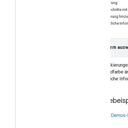
Versionen
Einführung
Erste Schritte mi
Aufgaben und Konzepte
Markierung hinz
Karten erstellen und konfigurieren
Zusätzliche Info
Mit Karten interagieren
Auf Karten zeichnen
Markierungen
Plattform ausw
Erweiterte Markierungen
Infofenster
Formen
Mit Markierunge
Boden-Overlays
Standardfarbe ä
Kachel-Overlays
zusätzliche Inf
Karte anpassen
Funktionen zum cloudbasierten
Codebeisp
Gestalten von Karteninhalten
verwenden
Mit JSON-Stil anpassen
Das
ApiDemos-R
Bedienungshilfen optimieren
Kotlin
Maps API unter Wear OS