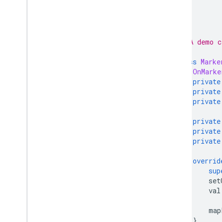
/**
 * A demo c
 */
class
Marke
OnMarke
private
private
private
private
private
private
overrid
sup
        set
        val
           
        map
}