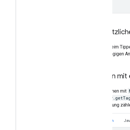
Zusätzlich
Dass beim Tippen
den gängigen An
Daten mit 
Sie können mit
Marker.getTa
Markierung zähl
Kotlin
Ja