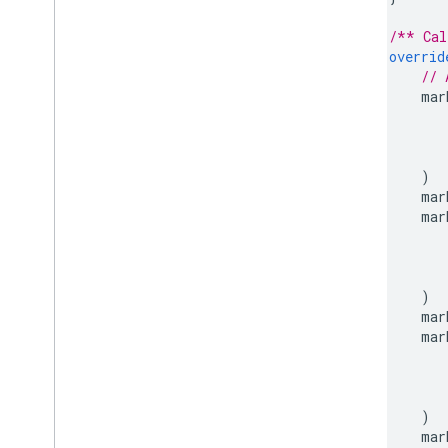
/** Cal
overrid
// 
        mar
)
        mar
        mar
)
        mar
        mar
)
        mar