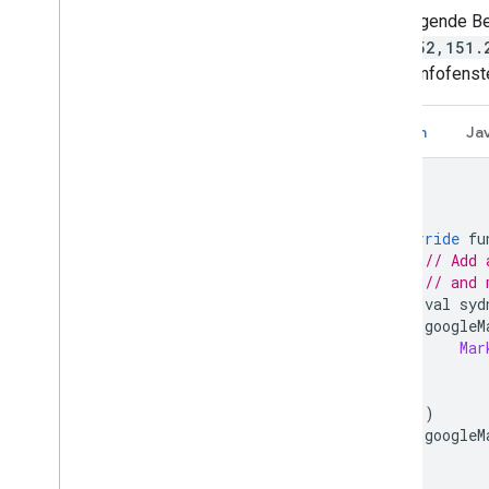
Das folgende Bei
-33.852,151.
einem Infofenste
Kotlin
Ja
override
 fu
// Add 
// and 
    val syd
    googleM
Mar
)
    googleM
}