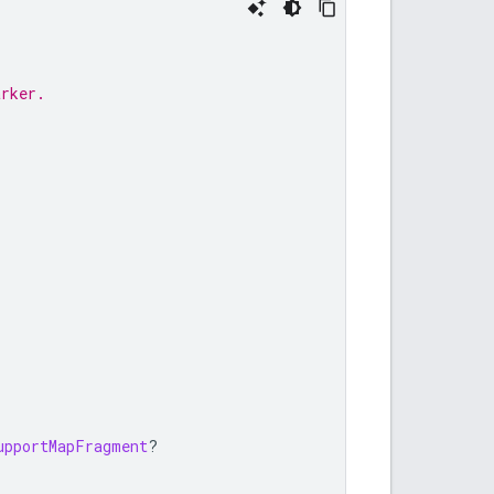
arker.
upportMapFragment
?