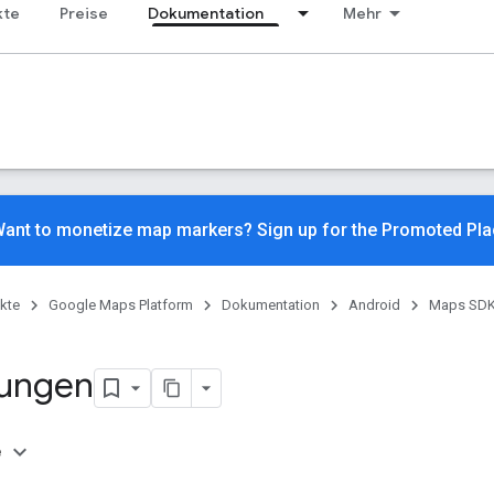
kte
Preise
Dokumentation
Mehr
ant to monetize map markers? Sign up for the Promoted Pl
kte
Google Maps Platform
Dokumentation
Android
Maps SDK 
rungen
e