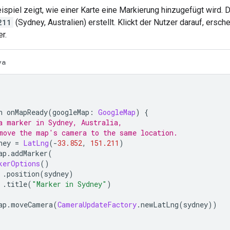
spiel zeigt, wie einer Karte eine Markierung hinzugefügt wird. 
211
(Sydney, Australien) erstellt. Klickt der Nutzer darauf, ersch
r.
va
n onMapReady
(
googleMap
:
GoogleMap
)
{
a marker in Sydney, Australia,
move the map's camera to the same location.
ney 
=
LatLng
(-
33.852
,
151.211
)
ap
.
addMarker
(
kerOptions
()
.
position
(
sydney
)
.
title
(
"Marker in Sydney"
)
ap
.
moveCamera
(
CameraUpdateFactory
.
newLatLng
(
sydney
))