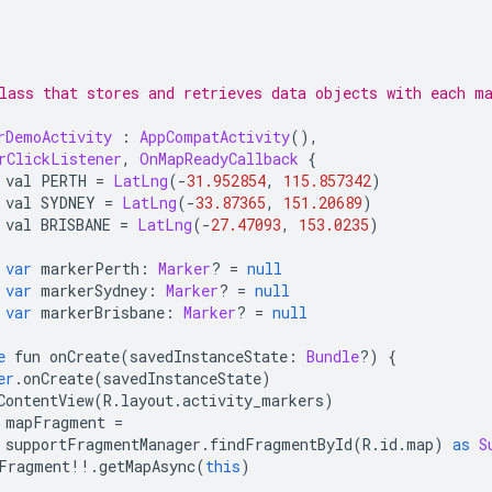
lass that stores and retrieves data objects with each m
rDemoActivity
:
AppCompatActivity
(),
rClickListener
,
OnMapReadyCallback
{
 val PERTH 
=
LatLng
(-
31.952854
,
115.857342
)
 val SYDNEY 
=
LatLng
(-
33.87365
,
151.20689
)
 val BRISBANE 
=
LatLng
(-
27.47093
,
153.0235
)
var
 markerPerth
:
Marker
?
=
null
var
 markerSydney
:
Marker
?
=
null
var
 markerBrisbane
:
Marker
?
=
null
e
 fun onCreate
(
savedInstanceState
:
Bundle
?)
{
er
.
onCreate
(
savedInstanceState
)
ContentView
(
R
.
layout
.
activity_markers
)
 mapFragment 
=
 supportFragmentManager
.
findFragmentById
(
R
.
id
.
map
)
as
S
Fragment
!!.
getMapAsync
(
this
)