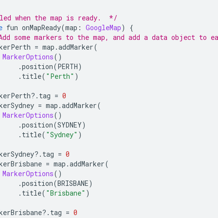
led when the map is ready.  */
e
 fun onMapReady
(
map
:
GoogleMap
)
{
Add some markers to the map, and add a data object to e
kerPerth 
=
 map
.
addMarker
(
MarkerOptions
()
.
position
(
PERTH
)
.
title
(
"Perth"
)
kerPerth
?.
tag 
=
0
kerSydney 
=
 map
.
addMarker
(
MarkerOptions
()
.
position
(
SYDNEY
)
.
title
(
"Sydney"
)
kerSydney
?.
tag 
=
0
kerBrisbane 
=
 map
.
addMarker
(
MarkerOptions
()
.
position
(
BRISBANE
)
.
title
(
"Brisbane"
)
kerBrisbane
?.
tag 
=
0