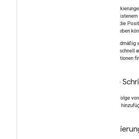
Die Markierunge
Event-Listenern
Nutzer die Posit
verschieben kön
Standardmäßig w
Nutzer schnell 
Informationen f
Erste Schr
Diese Folge von
Android hinzufü
Markierun