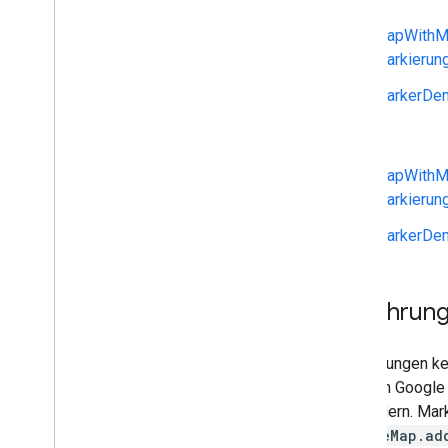
MapWithM
Open-Source-Bibliotheken
Markierung
Dienstprogrammbibliothek
KTX Kotlin-Erweiterungen
MarkerDem
Maps Compose-Bibliothek
Java
Maps Rx-Bibliothek
Secrets Gradle-Plug-in
MapWithM
Von Version 3 (Beta) des Maps SDK
Markierun
migrieren
MarkerDem
Datenschutzerklärung und
Nutzungsbedingungen
Nutzung und Abrechnung
Einführun
Berichterstellung und Monitoring
Nutzungsbedingungen
Markierungen ke
Auf die Offenlegungspflichten für
Daten bei Google Play vorbereiten
üblichen Google
API ändern. Mar
GoogleMap.ad