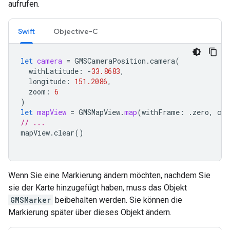
aufrufen.
Swift
Objective-C
let
camera
=
GMSCameraPosition
.
camera
(
withLatitude
:
-
33.8683
,
longitude
:
151.2086
,
zoom
:
6
)
let
mapView
=
GMSMapView
.
map
(
withFrame
:
.
zero
,
cam
// ...
mapView
.
clear
()
Wenn Sie eine Markierung ändern möchten, nachdem Sie
sie der Karte hinzugefügt haben, muss das Objekt
GMSMarker
beibehalten werden. Sie können die
Markierung später über dieses Objekt ändern.