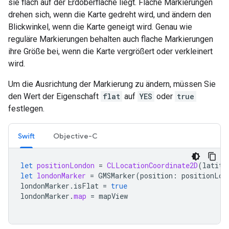
sie flach auf der Erdoberfläche liegt. Flache Markierungen
drehen sich, wenn die Karte gedreht wird, und ändern den
Blickwinkel, wenn die Karte geneigt wird. Genau wie
reguläre Markierungen behalten auch flache Markierungen
ihre Größe bei, wenn die Karte vergrößert oder verkleinert
wird.
Um die Ausrichtung der Markierung zu ändern, müssen Sie
den Wert der Eigenschaft
flat
auf
YES
oder
true
festlegen.
Swift
Objective-C
let
positionLondon
=
CLLocationCoordinate2D
(
latitu
let
londonMarker
=
GMSMarker
(
position
:
positionLon
londonMarker
.
isFlat
=
true
londonMarker
.
map
=
mapView