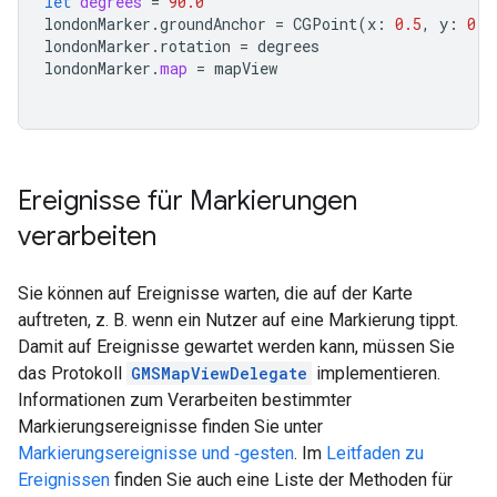
let
degrees
=
90.0
londonMarker
.
groundAnchor
=
CGPoint
(
x
:
0.5
,
y
:
0.5
londonMarker
.
rotation
=
degrees
londonMarker
.
map
=
mapView
Ereignisse für Markierungen
verarbeiten
Sie können auf Ereignisse warten, die auf der Karte
auftreten, z. B. wenn ein Nutzer auf eine Markierung tippt.
Damit auf Ereignisse gewartet werden kann, müssen Sie
das Protokoll
GMSMapViewDelegate
implementieren.
Informationen zum Verarbeiten bestimmter
Markierungsereignisse finden Sie unter
Markierungsereignisse und ‑gesten
. Im
Leitfaden zu
Ereignissen
finden Sie auch eine Liste der Methoden für