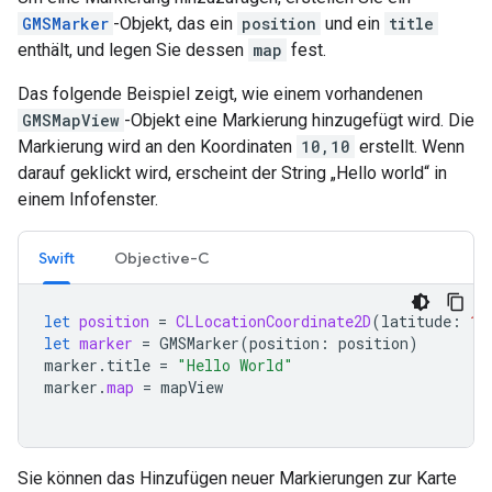
GMSMarker
-Objekt, das ein
position
und ein
title
enthält, und legen Sie dessen
map
fest.
Das folgende Beispiel zeigt, wie einem vorhandenen
GMSMapView
-Objekt eine Markierung hinzugefügt wird. Die
Markierung wird an den Koordinaten
10,10
erstellt. Wenn
darauf geklickt wird, erscheint der String „Hello world“ in
einem Infofenster.
Swift
Objective-C
let
position
=
CLLocationCoordinate2D
(
latitude
:
10
let
marker
=
GMSMarker
(
position
:
position
)
marker
.
title
=
"Hello World"
marker
.
map
=
mapView
Sie können das Hinzufügen neuer Markierungen zur Karte