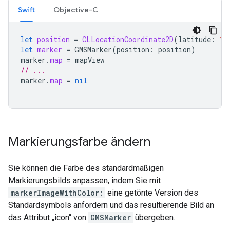
Swift
Objective-C
let
position
=
CLLocationCoordinate2D
(
latitude
:
10
let
marker
=
GMSMarker
(
position
:
position
)
marker
.
map
=
mapView
// ...
marker
.
map
=
nil
Markierungsfarbe ändern
Sie können die Farbe des standardmäßigen
Markierungsbilds anpassen, indem Sie mit
markerImageWithColor:
eine getönte Version des
Standardsymbols anfordern und das resultierende Bild an
das Attribut „icon“ von
GMSMarker
übergeben.