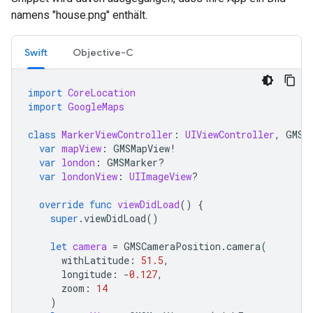
namens "house.png" enthält.
Swift
Objective-C
import
CoreLocation
import
GoogleMaps
class
MarkerViewController
:
UIViewController
,
GMSM
var
mapView
:
GMSMapView
!
var
london
:
GMSMarker
?
var
londonView
:
UIImageView
?
override
func
viewDidLoad
()
{
super
.
viewDidLoad
()
let
camera
=
GMSCameraPosition
.
camera
(
withLatitude
:
51.5
,
longitude
:
-
0.127
,
zoom
:
14
)