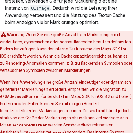
erstellen, verwenden Sie für jede Markierung dieselbe
Instanz von
UIImage
. Dadurch wird die Leistung Ihrer
Anwendung verbessert und die Nutzung des Textur-Cache
beim Anzeigen vieler Markierungen optimiert.
Warnung
:Wenn Sie eine große Anzahl von Markierungen mit
eindeutigen, dynamischen oder hochauflösenden benutzerdefinierten
Bildern hinzufügen, kann der interne Texturcache des Maps SDK for
iOS erschöpft werden. Wenn die Cachekapazität erreicht ist, kann es
zu Rendering-Anomalien kommen, z. B. zu flackernden Symbolen oder
vertauschten Symbolen zwischen Markierungen.
Wenn Ihre Anwendung eine große Anzahl eindeutiger oder dynamisch
generierter Markierungen erfordert, empfehlen wir die Migration zu
GMSAdvancedMarker
(unterstützt im Maps SDK for iOS 8.2 und höher).
In den meisten Fällen können Sie mit einigen Hundert
benutzerdefinierten Markierungen rechnen. Dieses Limit hängt jedoch
stark von der Größe der Markierungen ab und kann viel niedriger sein.
Mit
GMSAdvancedMarker
werden Symbole direkt mit nativen
Ansichten (
UIView
oder
CALayers
) gerendert. Das interne System