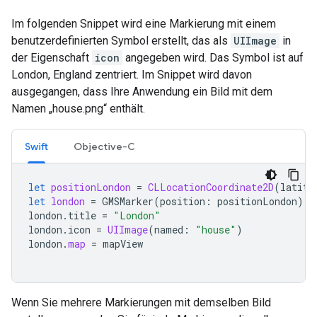
Im folgenden Snippet wird eine Markierung mit einem
benutzerdefinierten Symbol erstellt, das als
UIImage
in
der Eigenschaft
icon
angegeben wird. Das Symbol ist auf
London, England zentriert. Im Snippet wird davon
ausgegangen, dass Ihre Anwendung ein Bild mit dem
Namen „house.png“ enthält.
Swift
Objective-C
let
positionLondon
=
CLLocationCoordinate2D
(
latitu
let
london
=
GMSMarker
(
position
:
positionLondon
)
london
.
title
=
"London"
london
.
icon
=
UIImage
(
named
:
"house"
)
london
.
map
=
mapView
Wenn Sie mehrere Markierungen mit demselben Bild