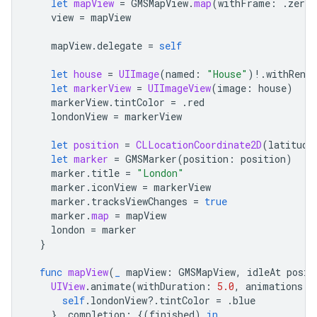
let
mapView
=
GMSMapView
.
map
(
withFrame
:
.
zero
,
view
=
mapView
mapView
.
delegate
=
self
let
house
=
UIImage
(
named
:
"House"
)
!
.
withRende
let
markerView
=
UIImageView
(
image
:
house
)
markerView
.
tintColor
=
.
red
londonView
=
markerView
let
position
=
CLLocationCoordinate2D
(
latitude
let
marker
=
GMSMarker
(
position
:
position
)
marker
.
title
=
"London"
marker
.
iconView
=
markerView
marker
.
tracksViewChanges
=
true
marker
.
map
=
mapView
london
=
marker
}
func
mapView
(
_
mapView
:
GMSMapView
,
idleAt
posit
UIView
.
animate
(
withDuration
:
5.0
,
animations
:
self
.
londonView
?.
tintColor
=
.
blue
},
completion
:
{(
finished
)
in