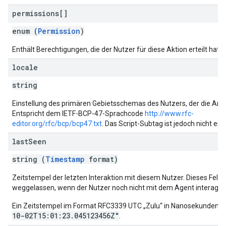
permissions[]
enum (
Permission
)
Enthält Berechtigungen, die der Nutzer für diese Aktion erteilt hat.
locale
string
Einstellung des primären Gebietsschemas des Nutzers, der die Anfra
Entspricht dem IETF-BCP-47-Sprachcode
http://www.rfc-
editor.org/rfc/bcp/bcp47.txt
. Das Script-Subtag ist jedoch nicht ent
last
Seen
string (
Timestamp
format)
Zeitstempel der letzten Interaktion mit diesem Nutzer. Dieses Feld 
weggelassen, wenn der Nutzer noch nicht mit dem Agent interagier
Ein Zeitstempel im Format RFC3339 UTC „Zulu“ in Nanosekunden. B
10-02T15:01:23.045123456Z"
.