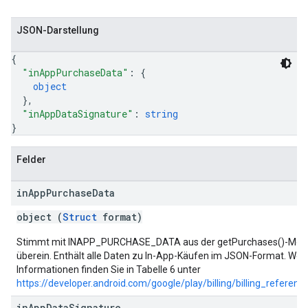
JSON-Darstellung
{
"inAppPurchaseData"
: 
{
object
}
,
"inAppDataSignature"
: 
string
}
Felder
in
App
Purchase
Data
object (
Struct
format)
Stimmt mit INAPP_PURCHASE_DATA aus der getPurchases()-Met
überein. Enthält alle Daten zu In-App-Käufen im JSON-Format. Wei
Informationen finden Sie in Tabelle 6 unter
https://developer.android.com/google/play/billing/billing_referenc
in
App
Data
Signature