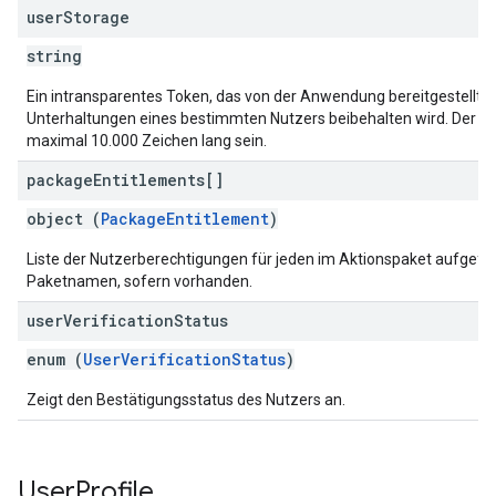
user
Storage
string
Ein intransparentes Token, das von der Anwendung bereitgestellt w
Unterhaltungen eines bestimmten Nutzers beibehalten wird. Der St
maximal 10.000 Zeichen lang sein.
package
Entitlements[]
object (
PackageEntitlement
)
Liste der Nutzerberechtigungen für jeden im Aktionspaket aufgefü
Paketnamen, sofern vorhanden.
user
Verification
Status
enum (
UserVerificationStatus
)
Zeigt den Bestätigungsstatus des Nutzers an.
User
Profile