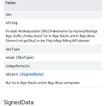
Felder
sku
string
Produkt-Artikelposition (SKU) Paketname für kostenpflichtige
App, Suffix „Finsky docid“ für In-App-Käufe und In-App-Abos.
Stimmt mit getSku() in der Play InApp Billing API überein.
sku
Type
enum (
SkuType
)
in
App
Details
object (
SignedData
)
Nur für In-App-Käufe und In-App-Abos vorhanden.
Signed
Data