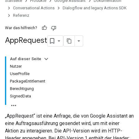
Startseite
Produkte
Google Assistant
Dokumentation
Conversational Actions
Dialogflow and legacy Actions SDK
Referenz
War das hilfreich?
App
Request
Auf dieser Seite
Nutzer
UserProfile
PackageEntitlement
Berechtigung
SignedData
„AppRequest“ ist eine Anfrage, die von Google Assistant an
eine Auftragsausführung gesendet wird, um mit einer
Aktion zu interagieren. Die API-Version wird im HTTP-
Header angegeben. Bei API-Version 1 enthält der Header: