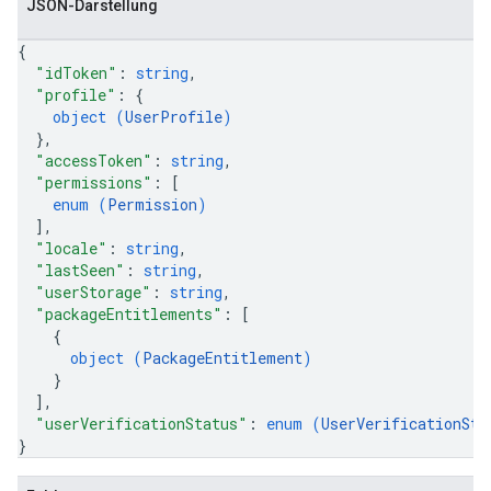
JSON-Darstellung
{
"idToken"
: 
string
,
"profile"
: 
{
object (
UserProfile
)
}
,
"accessToken"
: 
string
,
"permissions"
: 
[
enum (
Permission
)
]
,
"locale"
: 
string
,
"lastSeen"
: 
string
,
"userStorage"
: 
string
,
"packageEntitlements"
: 
[
{
object (
PackageEntitlement
)
}
]
,
"userVerificationStatus"
: 
enum (
UserVerificationSta
}