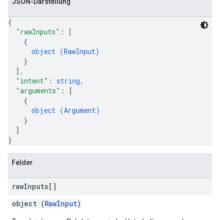
JSON-Darstellung
{
"rawInputs"
: 
[
{
object (
RawInput
)
}
]
,
"intent"
: 
string
,
"arguments"
: 
[
{
object (
Argument
)
}
]
}
Felder
raw
Inputs[]
object (
RawInput
)