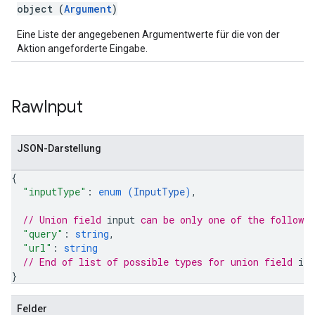
object (
Argument
)
Eine Liste der angegebenen Argumentwerte für die von der
Aktion angeforderte Eingabe.
Raw
Input
JSON-Darstellung
{
"inputType"
: 
enum (
InputType
)
,
// Union field 
input
 can be only one of the followi
"query"
: 
string
,
"url"
: 
string
// End of list of possible types for union field 
inp
}
Felder