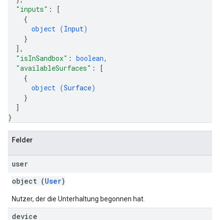
"inputs"
: 
[
{
object (
Input
)
}
]
,
"isInSandbox"
: 
boolean
,
"availableSurfaces"
: 
[
{
object (
Surface
)
}
]
}
Felder
user
object (
User
)
Nutzer, der die Unterhaltung begonnen hat.
device