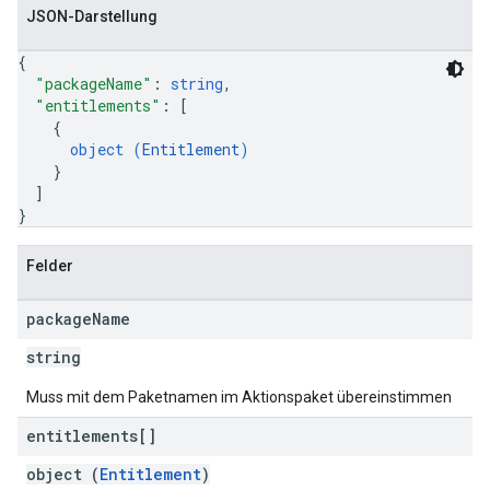
JSON-Darstellung
{
"packageName"
: 
string
,
"entitlements"
: 
[
{
object (
Entitlement
)
}
]
}
Felder
package
Name
string
Muss mit dem Paketnamen im Aktionspaket übereinstimmen
entitlements[]
object (
Entitlement
)