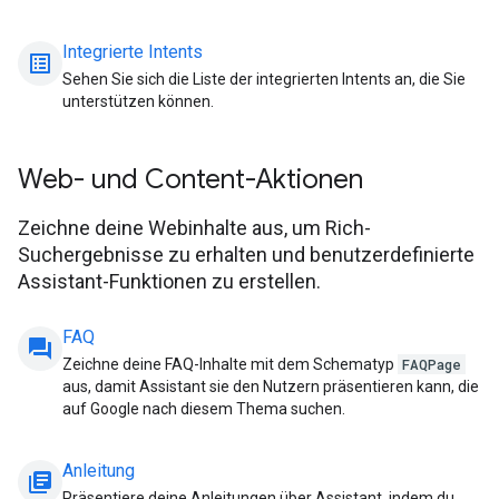
Integrierte Intents
list_alt
Sehen Sie sich die Liste der integrierten Intents an, die Sie
unterstützen können.
Web- und Content-Aktionen
Zeichne deine Webinhalte aus, um Rich-
Suchergebnisse zu erhalten und benutzerdefinierte
Assistant-Funktionen zu erstellen.
FAQ
question_answer
Zeichne deine FAQ-Inhalte mit dem Schematyp
FAQPage
aus, damit Assistant sie den Nutzern präsentieren kann, die
auf Google nach diesem Thema suchen.
Anleitung
library_books
Präsentiere deine Anleitungen über Assistant, indem du