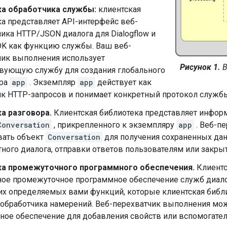
а обработчика службы:
клиентская
а представляет API-интерфейс веб-
ика HTTP/JSON диалога для Dialogflow и
SDK как функцию службы. Ваш веб-
чик выполнения использует
Рисунок 1.
В
твующую службу для создания глобального
яра
app
. Экземпляр
app
действует как
ик HTTP-запросов и понимает конкретный протокол служб
а разговора.
Клиентская библиотека представляет инфор
Conversation
, прикрепленного к экземпляру
app
. Веб-п
вать объект
Conversation
для получения сохраненных да
ного диалога, отправки ответов пользователям или закры
а промежуточного программного обеспечения.
Клиентс
ое промежуточное программное обеспечение служб диалог
их определяемых вами функций, которые клиентская библи
обработчика намерений. Веб-перехватчик выполнения мо
ное обеспечение для добавления свойств или вспомогате