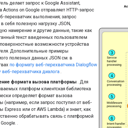
ель делает запрос к Google Assistant,
 Actions on Google отправляет HTTP-запрос
еб-перехватчик выполнения; запрос
в себя полезную нагрузку JSON,
ую намерение и другие данные, такие как
танный текст введенных пользователем
 поверхностные возможности устройства
теля. Дополнительные примеры
ого полезных данных JSON см. в
твах
по формату веб-перехватчика Dialogflow
 веб-перехватчика диалога
.
ение формата вызова платформы
. Для
ваемых платформ клиентская библиотека
чески определяет формат вызова
 (например, если запрос поступил от веб-
 Express или от AWS Lambda) и знает, как
тственно обрабатывать связь с платформой
 Google. .