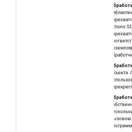
Обработк
библиотек
перехватч
Actions 
перехват
соответс
экземпл
обработч
Обработк
объекта
использо
перекрест
Обработк
собственн
нескольк
вызовом 
программ