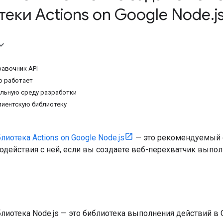
еки Actions on Google Node
.
j
авочник API
о работает
льную среду разработки
лиентскую библиотеку
лиотека Actions on Google Node.js
— это рекомендуемый с
одействия с ней, если вы создаете веб-перехватчик выполн
лиотека Node.js — это библиотека выполнения действий в 