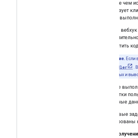
Прежде чем ис
использует кли
вам на выполн
Создав вебхук 
вычислительно
разместить ко
Примечание.
Если 
StandardHandler
. 
входных данных и выво
В среде выпол
обработки поль
выходные данн
Ключевые зада
суммированы 
Получени