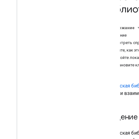
Звуковая библиотека
библиот
Громкость звука
Намерения
Содержание
Обзор
Введение
Встроенные намерения
Посмотреть спр
Поймите, как эт
Формат вебхука
Настройте лока
Обзор
Установите к
Формат веб-перехватчика
Dialogflow
Формат веб-перехватчика беседы
Клиентская биб
Площадка для вебхуков
Google и взаим
Пакет действий
Шаблоны запросов
Введение
Связывание с аккаунтом
Действие
Пакет действий
Клиентская биб