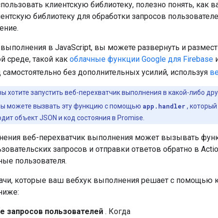
пользовать клиентскую библиотеку, полезно понять, как 
ентскую библиотеку для обработки запросов пользователей
ение.
выполнения в JavaScript, вы можете развернуть и размест
й среде, такой как
облачные функции Google для Firebase
и
д самостоятельно без дополнительных усилий, используя
в
вы хотите запустить веб-перехватчик выполнения в какой-либо д
Вы можете вызвать эту функцию с помощью
app.handler
, который
дит объект JSON и код состояния в Promise.
нения веб-перехватчик выполнения может вызывать функ
зовательских запросов и отправки ответов обратно в Actio
ые пользователя.
чи, которые ваш вебхук выполнения решает с помощью кл
ниже:
е запросов пользователей
. Когда