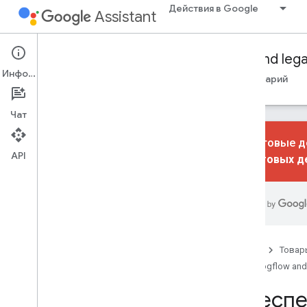
Действия в Google
Assistant
Conversational Actions
Dialogflow and leg
Информация
Путеводители
Ссылка
Образцы
Глоссарий
Чат
Диалоговые де
API
диалоговых д
Библиотеки выполнения
Node
.
js
Обзор
Ссылка
Примечания к выпускам
Главная
Товар
Java
Dialogflow and
Обеспе
Аудио