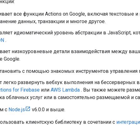
нкции:
ает все функции Actions on Google, включая текстовые и
ранение данных, транзакции и многое другое.
ляет идиоматический уровень абстракции в JavaScript, к
ON
.
вает низкоуровневые детали взаимодействия между ваш
 Google.
тановить с помощью знакомых инструментов управления п
т легко развернуть вебхук выполнения на бессерверных в
tions for Firebase
или
AWS Lambda
. Вы также можете разм
ка облачных услуг или в самостоятельно размещаемой и с
м с
Node.js
v6.0.0 и выше.
ользовать клиентскую библиотеку в сочетании с
интеграци