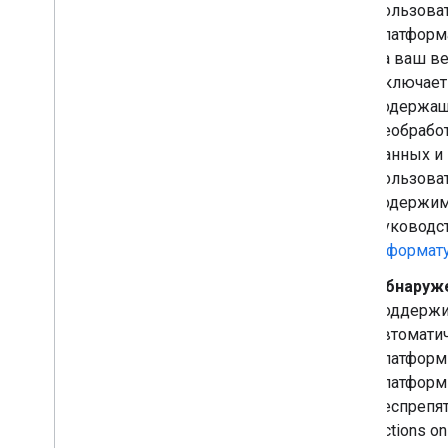
пользоват
платформа
на ваш в
включает 
содержащ
необрабо
данных и
пользова
содержим
руководс
и
формату
Обнаруж
поддержи
автомати
платформы
платформы
беспрепя
Actions on