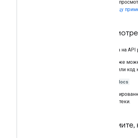
Чтобы просмот
страницу прим
Посмотрет
Ссылка на API
Вы также може
загрузили код 
yarn docs
Сгенерированн
библиотеки.
Поймите
,