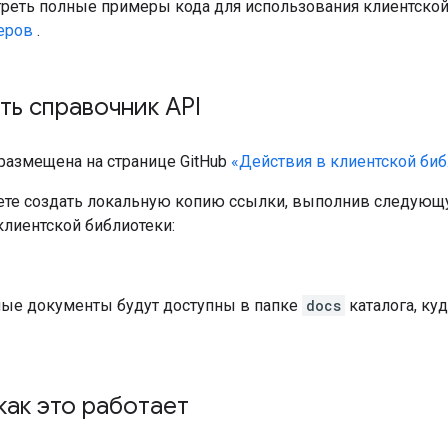
реть полные примеры кода для использования клиентской
еров
.
ь справочник API
 размещена на странице GitHub
«Действия в клиентской биб
те создать локальную копию ссылки, выполнив следующу
клиентской библиотеки:
ые документы будут доступны в папке
docs
каталога, ку
как это работает