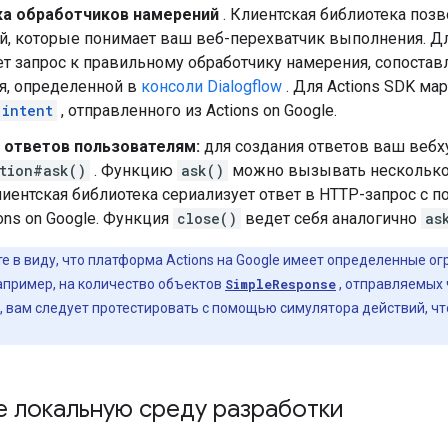
а обработчиков намерений
. Клиентская библиотека поз
, которые понимает ваш веб-перехватчик выполнения. Для
т запрос к правильному обработчику намерения, сопоставл
я, определенной в
консоли Dialogflow
. Для Actions SDK ма
intent
, отправленного из Actions on Google.
 ответов пользователям:
для создания ответов ваш веб
tion#ask()
. Функцию
ask()
можно вызывать несколько 
лиентская библиотека сериализует ответ в HTTP-запрос с
ions on Google. Функция
close()
ведет себя аналогично
as
е в виду, что платформа Actions на Google имеет определенные о
апример, на количество объектов
SimpleResponse
, отправляемых
, вам следует протестировать с помощью симулятора действий, ч
 локальную среду разработки