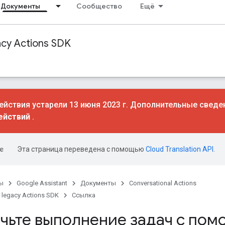
Документы
Сообщество
Ещё
acy Actions SDK
йствия устарели 13 июня 2023 г. Дополнительные сведе
ействий
.
Эта страница переведена с помощью
Cloud Translation API
.
ы
Google Assistant
Документы
Conversational Actions
 legacy Actions SDK
Ссылка
чьте выполнение задач с пом