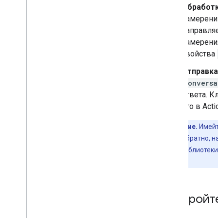
Обработк
намерений
направляе
намерени
свойства
Отправка
Conversa
ответа. К
его в Act
Примечание.
Имейт
отправляет обратно, н
клиентской библиотеки
ответах.
Настройте