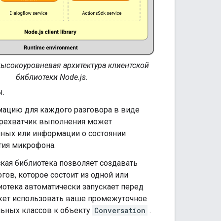
ысокоуровневая архитектура клиентской
библиотеки Node.js.
ы.
мацию для каждого разговора в виде
ерехватчик выполнения может
нных или информации о состоянии
тия микрофона.
кая библиотека позволяет создавать
ов, которое состоит из одной или
отека автоматически запускает перед
жет использовать ваше промежуточное
льных классов к объекту
Conversation
.