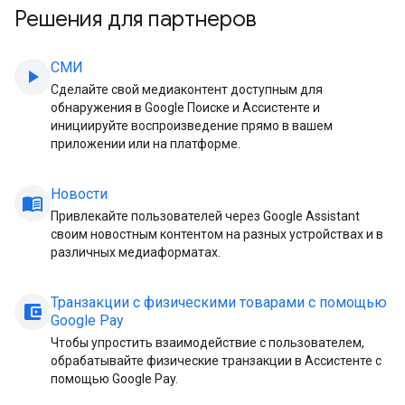
Решения для партнеров
СМИ
play_arrow
Сделайте свой медиаконтент доступным для
обнаружения в Google Поиске и Ассистенте и
инициируйте воспроизведение прямо в вашем
приложении или на платформе.
Новости
menu_book
Привлекайте пользователей через Google Assistant
своим новостным контентом на разных устройствах и в
различных медиаформатах.
Транзакции с физическими товарами с помощью
account_balance_wallet
Google Pay
Чтобы упростить взаимодействие с пользователем,
обрабатывайте физические транзакции в Ассистенте с
помощью Google Pay.