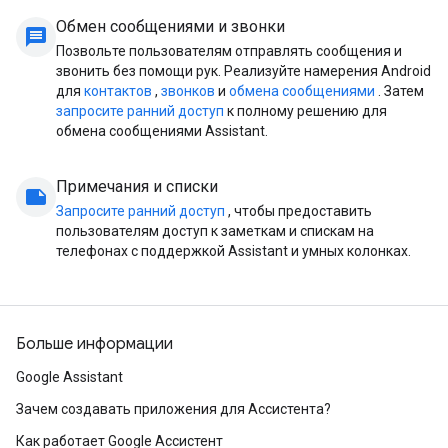
Обмен сообщениями и звонки
message
Позвольте пользователям отправлять сообщения и
звонить без помощи рук. Реализуйте намерения Android
для
контактов
,
звонков
и
обмена сообщениями
. Затем
запросите ранний доступ
к полному решению для
обмена сообщениями Assistant.
Примечания и списки
note
Запросите ранний доступ
, чтобы предоставить
пользователям доступ к заметкам и спискам на
телефонах с поддержкой Assistant и умных колонках.
Больше информации
Google Assistant
Зачем создавать приложения для Ассистента?
Как работает Google Ассистент