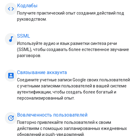
Кодлабы
code
Получите практический опыт создания действий под
руководством.
SSML
audiotrack
Используйте аудио и язык разметки синтеза речи
(SSML), чтобы создавать более естественное звучание
разговоров.
Связывание аккаунта
account_box
Соедините учетные записи Google своих пользователей
с учетными записями пользователей в вашей системе
аутентификации, чтобы создать более богатый и
персонализированный опыт.
Вовлеченность пользователей
update
Повторно привлекайте пользователей к своим
действиям с помощью запланированных ежедневных
обновлений и push-уведомлений.