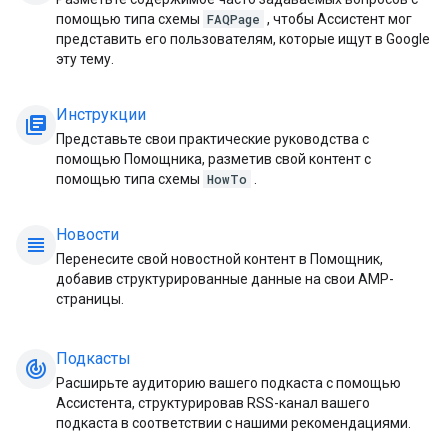
помощью типа схемы
FAQPage
, чтобы Ассистент мог
представить его пользователям, которые ищут в Google
эту тему.
Инструкции
library_books
Представьте свои практические руководства с
помощью Помощника, разметив свой контент с
помощью типа схемы
HowTo
.
Новости
view_headline
Перенесите свой новостной контент в Помощник,
добавив структурированные данные на свои AMP-
страницы.
Подкасты
track_changes
Расширьте аудиторию вашего подкаста с помощью
Ассистента, структурировав RSS-канал вашего
подкаста в соответствии с нашими рекомендациями.