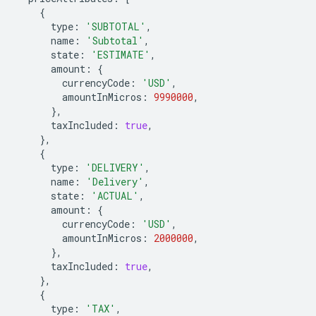
{
type
:
'SUBTOTAL'
,
name
:
'Subtotal'
,
state
:
'ESTIMATE'
,
amount
:
{
currencyCode
:
'USD'
,
amountInMicros
:
9990000
,
},
taxIncluded
:
true
,
},
{
type
:
'DELIVERY'
,
name
:
'Delivery'
,
state
:
'ACTUAL'
,
amount
:
{
currencyCode
:
'USD'
,
amountInMicros
:
2000000
,
},
taxIncluded
:
true
,
},
{
type
:
'TAX'
,