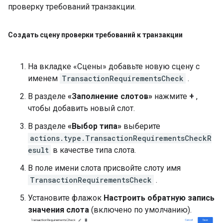
проверку требований транзакции.
Создать сцену проверки требований к транзакции
На вкладке «Сцены» добавьте новую сцену с
именем
TransactionRequirementsCheck
.
В разделе
«Заполнение слотов»
нажмите
+
,
чтобы добавить новый слот.
В разделе
«Выбор типа»
выберите
actions.type.TransactionRequirementsCheckR
esult
в качестве типа слота.
В поле имени слота присвойте слоту имя
TransactionRequirementsCheck
.
Установите флажок
Настроить обратную запись
значения слота
(включено по умолчанию).