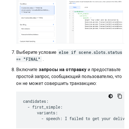
Выберите условие
else if scene.slots.status
== "FINAL"
.
Включите
запросы на отправку
и предоставьте
простой запрос, сообщающий пользователю, что
он не может совершить транзакцию:
candidates
:
-
first_simple
:
variants
:
-
speech
:
I
failed
to
get
your
delive