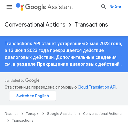
Assistant
Войти
Conversational Actions
Transactions
Transactions API станет устаревшим 3 мая 2023 года,
а 13 июня 2023 года прекращается действие
диалоговых действий. Дополнительные сведения
см. в
разделе Прекращение диалоговых действий
.
Эта страница переведена с помощью
Cloud Translation API
.
Главная
Товары
Google Assistant
Conversational Actions
Transactions