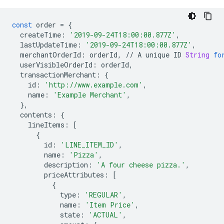
const
order
=
{
createTime
:
'2019-09-24T18:00:00.877Z'
,
lastUpdateTime
:
'2019-09-24T18:00:00.877Z'
,
merchantOrderId
:
orderId
,
//
A
unique
ID
String
fo
userVisibleOrderId
:
orderId
,
transactionMerchant
:
{
id
:
'http://www.example.com'
,
name
:
'Example Merchant'
,
},
contents
:
{
lineItems
:
[
{
id
:
'LINE_ITEM_ID'
,
name
:
'Pizza'
,
description
:
'A four cheese pizza.'
,
priceAttributes
:
[
{
type
:
'REGULAR'
,
name
:
'Item Price'
,
state
:
'ACTUAL'
,