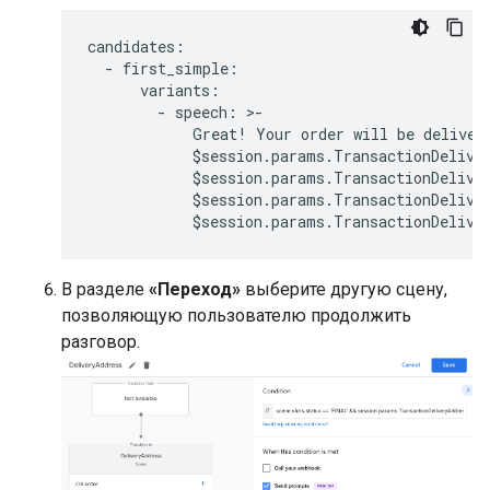
candidates
:
-
first_simple
:
variants
:
-
speech
:
>
-
Great
!
Your
order
will
be
deliver
$
session
.
params
.
TransactionDelive
$
session
.
params
.
TransactionDelive
$
session
.
params
.
TransactionDelive
$
session
.
params
.
TransactionDelive
В разделе
«Переход»
выберите другую сцену,
позволяющую пользователю продолжить
разговор.