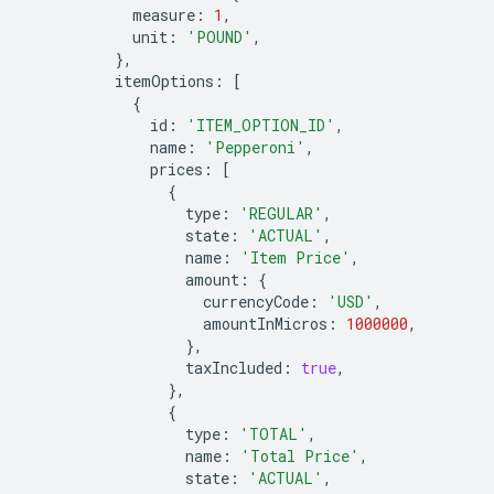
measure
:
1
,
unit
:
'POUND'
,
},
itemOptions
:
[
{
id
:
'ITEM_OPTION_ID'
,
name
:
'Pepperoni'
,
prices
:
[
{
type
:
'REGULAR'
,
state
:
'ACTUAL'
,
name
:
'Item Price'
,
amount
:
{
currencyCode
:
'USD'
,
amountInMicros
:
1000000
,
},
taxIncluded
:
true
,
},
{
type
:
'TOTAL'
,
name
:
'Total Price'
,
state
:
'ACTUAL'
,