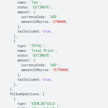
name
:
'Tax'
,
state
:
'ESTIMATE'
,
amount
:
{
currencyCode
:
'USD'
,
amountInMicros
:
3780000
,
},
taxIncluded
:
true
,
},
{
type
:
'TOTAL'
,
name
:
'Total Price'
,
state
:
'ESTIMATE'
,
amount
:
{
currencyCode
:
'USD'
,
amountInMicros
:
15770000
,
},
taxIncluded
:
true
,
},
],
followUpActions
:
[
{
type
:
'VIEW_DETAILS'
,