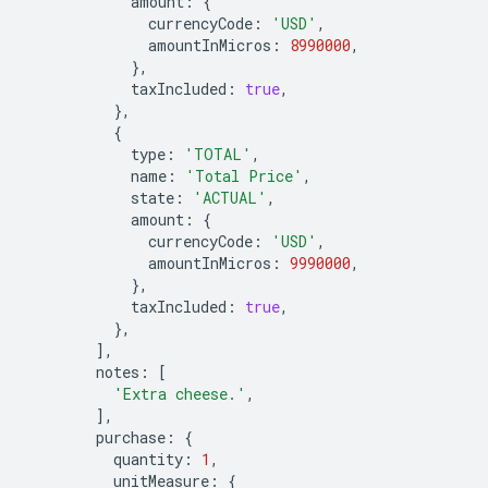
amount
:
{
currencyCode
:
'USD'
,
amountInMicros
:
8990000
,
},
taxIncluded
:
true
,
},
{
type
:
'TOTAL'
,
name
:
'Total Price'
,
state
:
'ACTUAL'
,
amount
:
{
currencyCode
:
'USD'
,
amountInMicros
:
9990000
,
},
taxIncluded
:
true
,
},
],
notes
:
[
'Extra cheese.'
,
],
purchase
:
{
quantity
:
1
,
unitMeasure
:
{