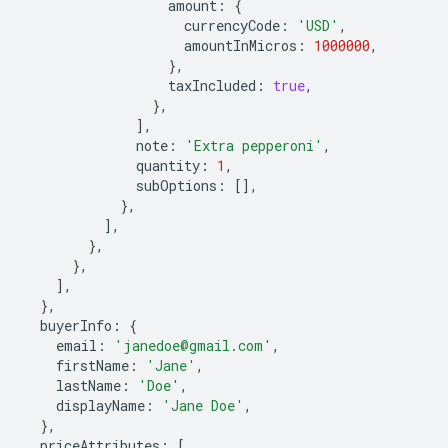
amount
:
{
currencyCode
:
'USD'
,
amountInMicros
:
1000000
,
},
taxIncluded
:
true
,
},
],
note
:
'Extra pepperoni'
,
quantity
:
1
,
subOptions
:
[],
},
],
},
},
],
},
buyerInfo
:
{
email
:
'janedoe@gmail.com'
,
firstName
:
'Jane'
,
lastName
:
'Doe'
,
displayName
:
'Jane Doe'
,
},
priceAttributes
:
[