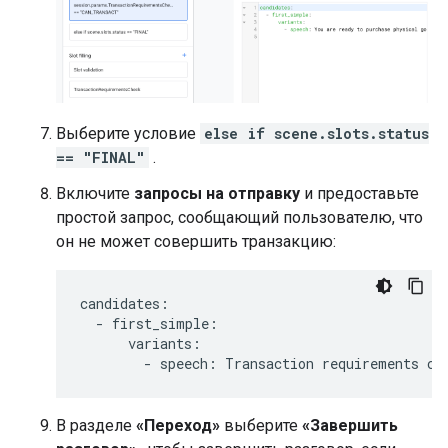
Выберите условие
else if scene.slots.status
== "FINAL"
.
Включите
запросы на отправку
и предоставьте
простой запрос, сообщающий пользователю, что
он не может совершить транзакцию:
candidates
:
-
first_simple
:
variants
:
-
speech
:
Transaction
requirements
ch
В разделе
«Переход»
выберите
«Завершить