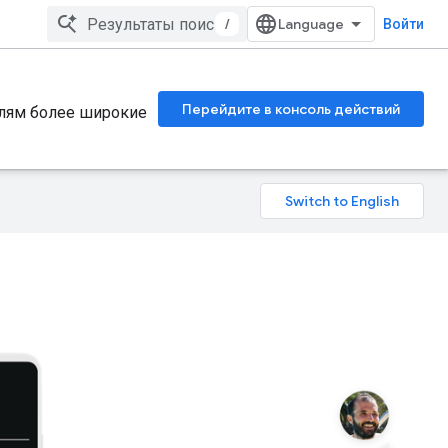
/
Войти
Перейдите в консоль действий
елям более широкие