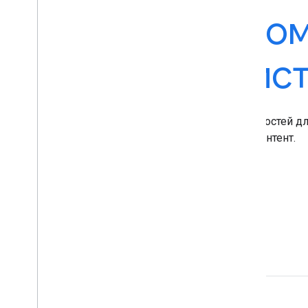
Интернете с п
Поиска и Ассист
Предоставьте пользователям больше возможностей дл
и Ассистентом, разметив существующий веб-контент.
Начало работы с разметкой