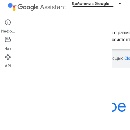
Действия в Google
Assistant
Content Actions
Информация
Получите обзор и ссылки на ключевые ресурсы о разм
возможности использования Google Поиска и Ассистент
Чат
Эта страница переведена с помощью
Cl
API
Расширьте свое
присутствие в