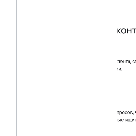
Поддерживаемые типы конт
Подкасты
Расширьте аудиторию своего подкаста до Ассистента, 
канал в соответствии с нашими рекомендациями.
Узнать больше
Часто задаваемые вопросы
Разметьте свою страницу часто задаваемых вопросов,
представить ваш контент пользователям, которые ищут
Узнать больше