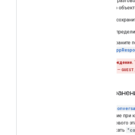
между разгово
Обзор консоли действий
вашего объек
Локализация
Чтобы сохрани
Добавить больше функций
Определит
Интерактивный холст
Вовлеченность пользователей
Храните п
Связывание аккаунта
AppRespo
Транзакции
Предупреждение.
пользователя —
GUEST
Сохранен
Поле
convers
действие при 
для первого эт
содержать
"c