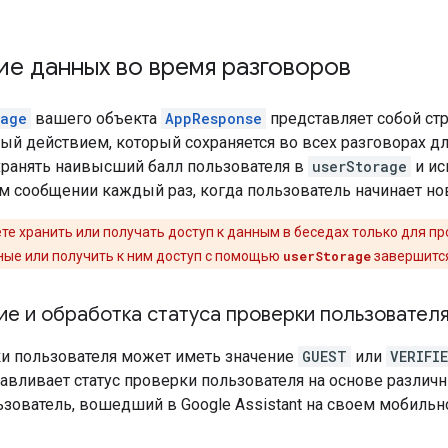
е данных во время разговоров
rage
вашего объекта
AppResponse
представляет собой ст
ый действием, который сохраняется во всех разговорах дл
хранять наивысший балл пользователя в
userStorage
и ис
м сообщении каждый раз, когда пользователь начинает но
те хранить или получать доступ к данным в беседах только для п
ные или получить к ним доступ с помощью
userStorage
завершится
е и обработка статуса проверки пользовател
ки пользователя может иметь значение
GUEST
или
VERIFI
навливает статус проверки пользователя на основе различ
зователь, вошедший в Google Assistant на своем мобильн