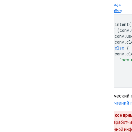
Node.js
app
.
intent
(
if
(
conv
.
conv
.
us
conv
.
cl
}
else
{
conv
.
cl
`new 
}
});
Практический 
предпочтений 
Юридическое прим
требуют от разработчи
(например, личной инф