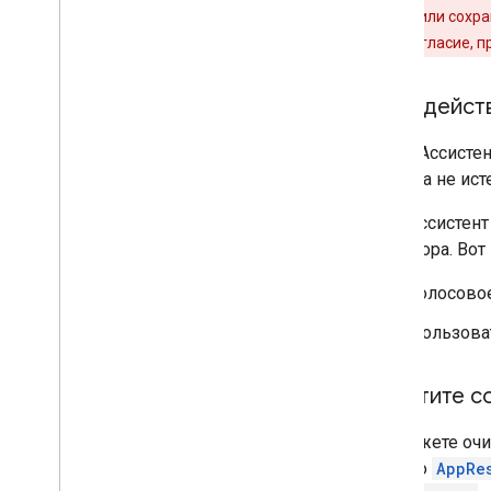
информации или сохра
и получить согласие, 
Срок дейст
Когда Ассисте
никогда не ист
Если Ассистен
разговора. Вот
Голосовое
Пользова
Очистите с
Вы можете очи
вашего
AppRe