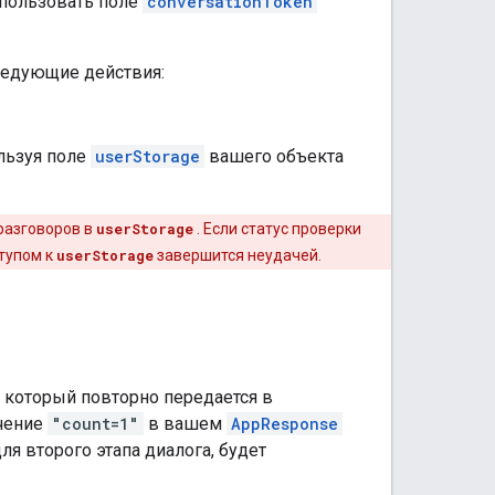
спользовать поле
conversationToken
ледующие действия:
ользуя поле
userStorage
вашего объекта
разговоров в
userStorage
. Если статус проверки
тупом к
userStorage
завершится неудачей.
, который повторно передается в
ачение
"count=1"
в вашем
AppResponse
я второго этапа диалога, будет