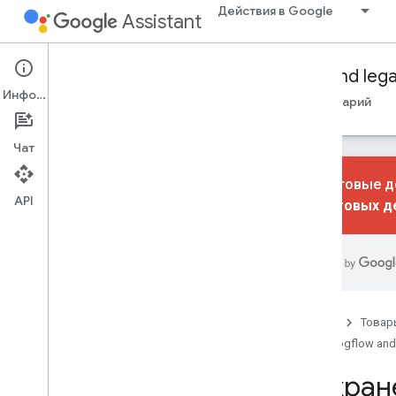
Действия в Google
Assistant
Conversational Actions
Dialogflow and leg
Информация
Путеводители
Ссылка
Образцы
Глоссарий
Чат
Диалоговые де
API
диалоговых д
Основные сведения
Обзор
Намерения и вызов
Выполнение с Dialogflow
Выполнение с помощью SDK
Главная
Товар
действий
Dialogflow and
Дизайн разговора
Сохране
Выполнение сборки