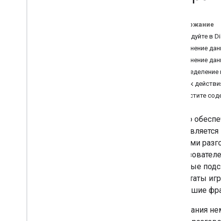
Создание с помощью Dialogflow
Сборка с помощью Actions SDK
Содержание
Ответы
Исследуйте в Di
Помощники
Сохранение дан
Сохранить данные в беседе
Сохранение дан
Выходы и отступления
Определение 
Привязка к определенным
Срок действи
поверхностям
Очистите сод
Развернуть выполнение
Частью обеспе
Тестирование
часто являетс
Лучшие практики тестирования
раундами разг
Обзор симулятора действий
с пользователе
полезные подс
Развертывание и управление
результаты игр
Контрольные списки перед
небольшие фра
запуском
Управление версиями
Требования нем
Отправьте свой проект