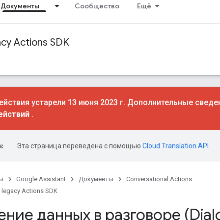
Документы
Сообщество
Ещё
acy Actions SDK
йствия устарели 13 июня 2023 г. Дополнительные сведе
ействий
.
Эта страница переведена с помощью
Cloud Translation API
.
ы
Google Assistant
Документы
Conversational Actions
 legacy Actions SDK
ние данных в разговоре (Dial