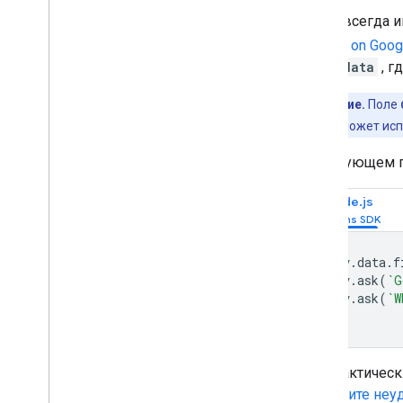
Токен всегда и
Actions on Goog
conv.data
, г
Примечание.
Поле
выполнение может испо
В следующем п
Node.js
conv
.
data
.
f
conv
.
ask
(
`G
conv
.
ask
(
`W
См. практичес
провалите неу