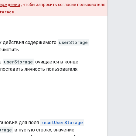
верждения
, чтобы запросить согласие пользователя
torage
.
ок действия содержимого
userStorage
очистить.
ое
userStorage
очищается в конце
опоставить личность пользователя:
тановив для поля
resetUserStorage
orage
в пустую строку, значение