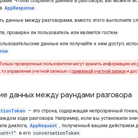
рами. Чтобы сохранить данные в разговоре, вы можете и
та
AppResponse
.
ть данные между разговорами, вместо этого выполните с
е, проверен ли пользователь или является гостем.
ользовательские данные или получайте к ним доступ, исп
nse
.
Только проверенные пользователи могут хранить информацию из 
, то управление учетной записью с
привязкой учетной записи
и дос
ие данных между раундами разговора
ationToken
— это строка, содержащая непрозрачный токен
каждом ходе разговора. Например, если вы установили зн
апа диалога,
AppRequest
, полученный вашим действием дл
ount=1"
в его
conversationToken
.