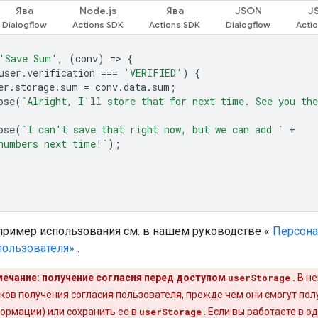
Ява
Node.js
Ява
JSON
J
'Save Sum'
,
(
conv
)
=
>
{
user
.
verification
===
'VERIFIED'
)
{
er
.
storage
.
sum
=
conv
.
data
.
sum
;
ose
(
`Alright, I'll store that for next time. See you the
ose
(
`I can't save that right now, but we can add `
+
numbers next time!`
);
пример использования см. в нашем руководстве «
Персона
пользователя»
.
ечание: получение согласия перед доступом
userStorage
.
В не
ков получения согласия пользователя, прежде чем они смогут по
ормации) или сохранить ее в
userStorage
. Если вы работаете в од