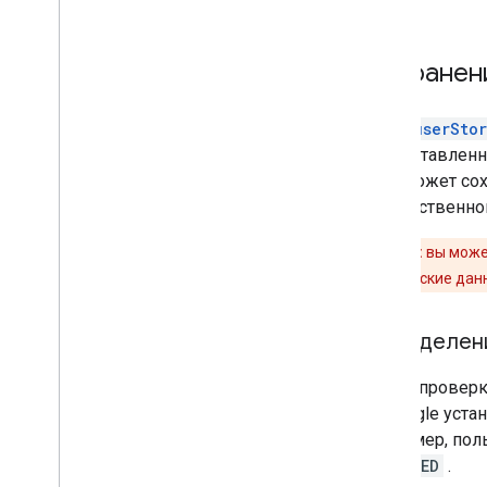
Сохранени
Поле
userSto
предоставленн
игра может со
приветственно
Внимание:
вы може
пользовательские дан
Определени
Статус провер
on Google уста
Например, поль
VERIFIED
.