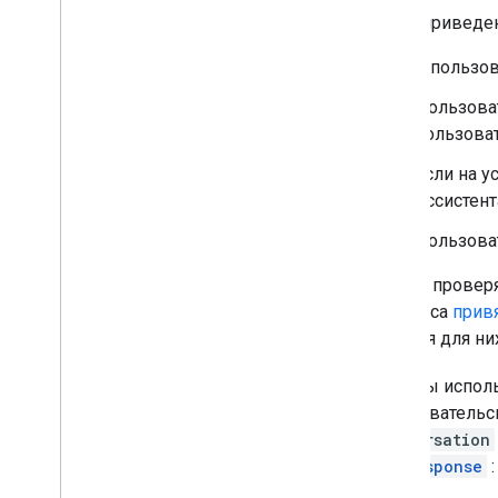
Ниже приведен
У пользо
Пользова
пользоват
Если на у
Ассистент
Пользоват
Всегда провер
процесса
прив
которая для ни
Если вы испол
пользовательс
Conversation
AppResponse
: