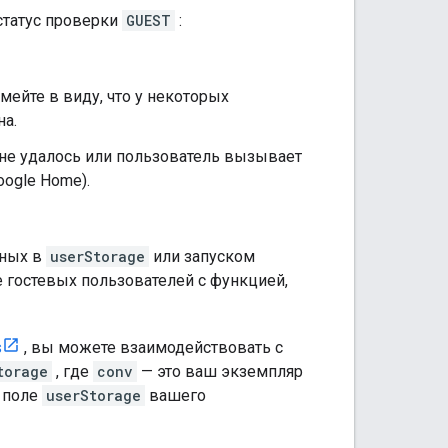
статус проверки
GUEST
:
Имейте в виду, что у некоторых
на.
 не удалось или пользователь вызывает
oogle Home).
нных в
userStorage
или запуском
 гостевых пользователей с функцией,
s
, вы можете взаимодействовать с
torage
, где
conv
— это ваш экземпляр
в поле
userStorage
вашего