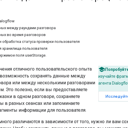
alogflow
ных между раундами разговора
ных во время разговоров
и обработка статуса проверки пользователя
я хранилища пользователя
ержимое поля userStorage.
чения отличного пользовательского опыта
Попробуйт
я возможность сохранять данные между
изучайте фрагм
овора или между несколькими разговорами
агента Dialogflo
м. Это полезно, если вы предоставляете
казки в одном разговоре, сохраняете
Исследуйте
ы в разных сеансах или запоминаете
гменты информации для пользователя.
ного различаются в зависимости от того, нужно ли вам со