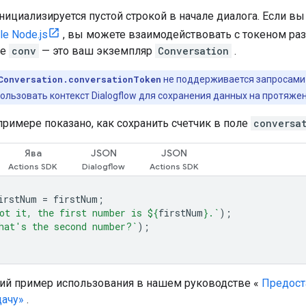
нициализируется пустой строкой в ​​начале диалога. Если в
le Node.js
, вы можете взаимодействовать с токеном раз
де
conv
— это ваш экземпляр
Conversation
.
Conversation.conversationToken
не поддерживается запросами в
льзовать контекст Dialogflow для сохранения данных на протяжен
римере показано, как сохранить счетчик в поле
conversa
Ява
JSON
JSON
irstNum
=
firstNum
;
ot it, the first number is 
${
firstNum
}
.`
);
hat's the second number?`
);
кий пример использования в нашем руководстве «
Предост
дачу»
.