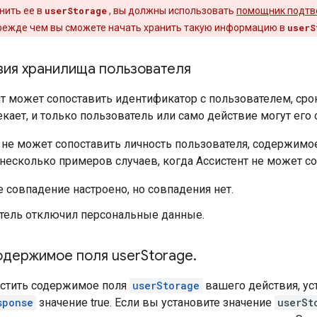
нить ее в
userStorage
, вы должны использовать
помощник подт
прежде чем вы сможете начать хранить такую ​​информацию в
userS
вия хранилища пользователя
нт может сопоставить идентификатор с пользователем, ср
екает, и только пользователь или само действие могут его 
т не может сопоставить личность пользователя, содержим
 несколько примеров случаев, когда Ассистент не может с
 совпадение настроено, но совпадения нет.
тель отключил персональные данные.
одержимое поля user
Storage
.
стить содержимое поля
userStorage
вашего действия, ус
sponse
значение true. Если вы установите значение
userSt