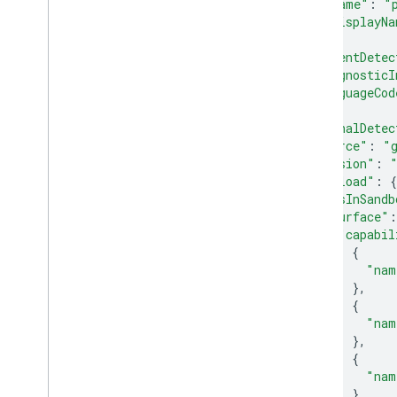
"name"
:
"
"displayNa
},
"intentDetec
"diagnosticI
"languageCod
},
"originalDetec
"source"
:
"
"version"
:
"payload"
:
{
"isInSandb
"surface"
:
"capabil
{
"nam
},
{
"nam
},
{
"nam
},