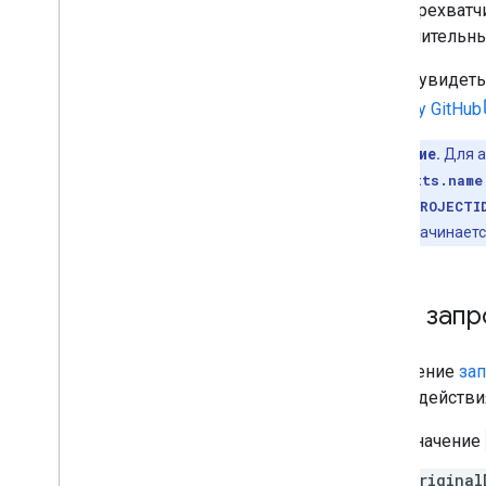
веб-перехватч
дополнительные
Чтобы увидеть
проекту GitHub
Примечание.
Для а
outputContexts.name
projects/${PROJECTI
функции это начинаетс
Тело запр
Сообщение
за
в себя действи
Значение
original