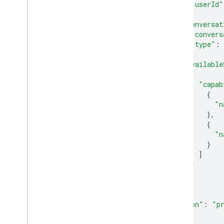
"userId"
},
"conversat
"convers
"type"
:
},
"available
{
"capab
{
"n
},
{
"n
}
]
}
]
}
},
"session"
:
"p
}