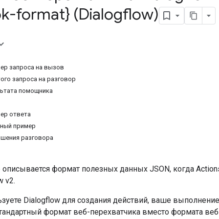
-format} (Dialogflow)
ер запроса на вызов
ого запроса на разговор
ьтата помощника
ер ответа
ьный пример
ршения разговора
е описывается формат полезных данных JSON, когда Actio
w v2.
зуете Dialogflow для создания действий, ваше выполнение 
тандартный формат веб-перехватчика вместо формата веб-п