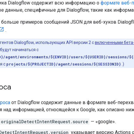
ика Dialogflow содержит всю информацию о
формате веб-п
 данные, специфичные для Dialogflow, такие как информаци
 больше примеров сообщений JSON для веб-хуков Dialogfl
.
гентов Dialogflow, использующих API версии 2 с
включенными бета
будут начинаться с
D}/agent/environments/${ENVID}/users/${USERID}/sessions/${
я с
projects/${PROJECTID}/agent/sessions/${SESSIONID}
.)
оса
проса
от Dialogflow содержит данные в формате веб-перехва
я над информацией, относящейся к Google, как описано ниж
originalDetectIntentRequest.source
— «google».
DetectIntentRequest.version
указывает версию Actions o