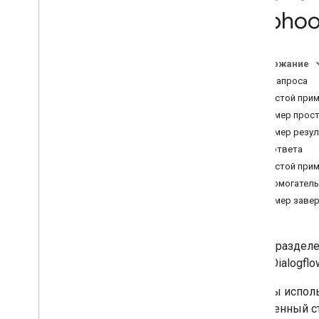
Намерения
webhook
Обзор
Встроенные намерения
Содержание
Формат вебхука
Тело запроса
Обзор
Простой прим
Формат веб-перехватчика
Пример прост
Dialogflow
Пример резул
Формат веб-перехватчика беседы
Тело ответа
Площадка для вебхуков
Простой прим
Вспомогател
Пакет действий
Пример заве
Шаблоны запросов
Связывание с аккаунтом
Действие
В этом раздел
Пакет действий
через Dialogflo
Тип утверждения
Auth
Grant
Type
Если вы исполь
РазговорВыполнение
собственный с