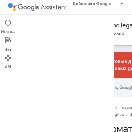
Действия в Google
Assistant
Conversational Actions
Dialogflow and leg
Информация
Путеводители
Ссылка
Образцы
Глоссарий
Чат
Диалоговые де
API
диалоговых д
Библиотеки выполнения
Node
.
js
Java
Аудио
Главная
Товар
Звуковая библиотека
Dialogflow and
Громкость звука
Формат 