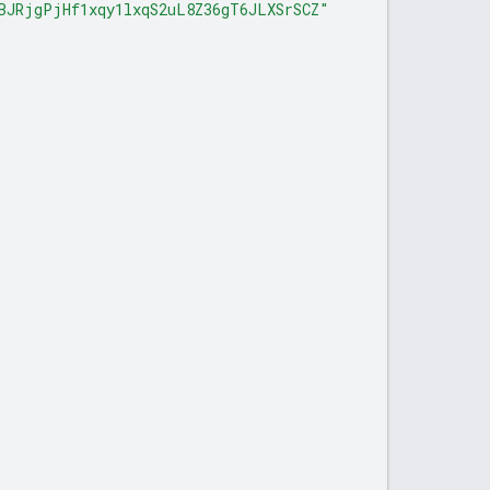
BJRjgPjHf1xqy1lxqS2uL8Z36gT6JLXSrSCZ"