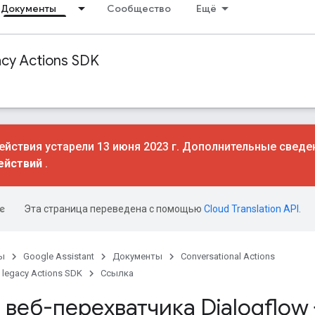
Документы
Сообщество
Ещё
acy Actions SDK
йствия устарели 13 июня 2023 г. Дополнительные сведе
ействий
.
Эта страница переведена с помощью
Cloud Translation API
.
ы
Google Assistant
Документы
Conversational Actions
 legacy Actions SDK
Ссылка
веб-перехватчика Dialogflow {