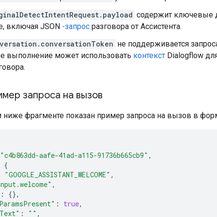
ginalDetectIntentRequest.payload
содержит ключевые д
le, включая JSON
-запрос
разговора от Ассистента.
versation.conversationToken
не поддерживается запроса
ше выполнение может использовать
контекст
Dialogflow дл
говора.
имер запроса на вызов
 ниже фрагменте показан пример запроса на вызов в форма
"c4b863dd-aafe-41ad-a115-91736b665cb9"
,
{
:
"GOOGLE_ASSISTANT_WELCOME"
,
input.welcome"
,
:
{},
ParamsPresent"
:
true
,
Text"
:
""
,