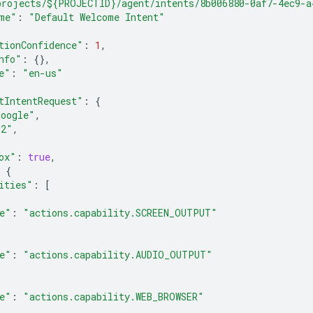
projects/${PROJECTID}/agent/intents/8b006880-0af7-4ec9-a
me"
:
"Default Welcome Intent"
tionConfidence"
:
1
,
nfo"
:
{},
e"
:
"en-us"
tIntentRequest"
:
{
google"
,
"2"
,
ox"
:
true
,
{
ities"
:
[
e"
:
"actions.capability.SCREEN_OUTPUT"
e"
:
"actions.capability.AUDIO_OUTPUT"
e"
:
"actions.capability.WEB_BROWSER"