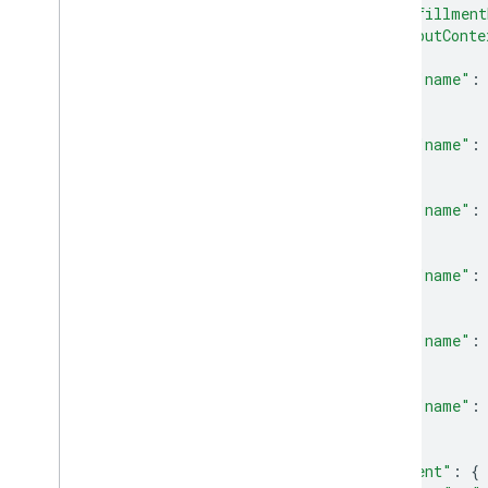
"fulfillment
"outputConte
{
"name"
:
},
{
"name"
:
},
{
"name"
:
},
{
"name"
:
},
{
"name"
:
},
{
"name"
:
}
],
"intent"
:
{