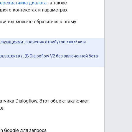
ерехватчика диалога
, а также
я о контекстах и ​​параметрах.
ow, вы можете обратиться к этому
-функциями
, значения атрибутов
session
и
SESSIONID}
. (В Dialogflow V2 без включенной бета-
тчика Dialogflow. Этот объект включает
е:
n Google для запроса.