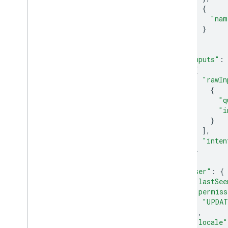
{
"nam
}
]
},
"inputs"
:
{
"rawIn
{
"q
"i
}
],
"inten
}
],
"user"
:
{
"lastSee
"permiss
"UPDAT
],
"locale"