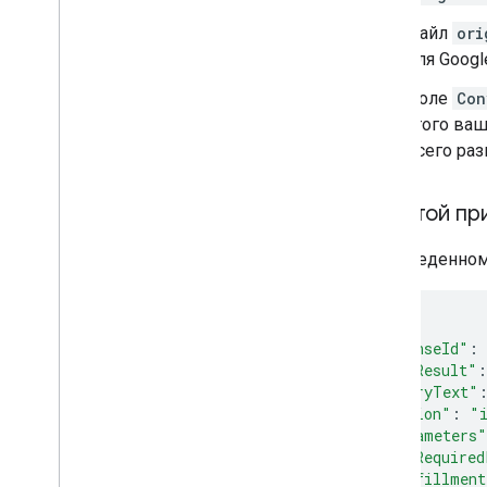
Файл
ori
для Goog
Поле
Con
этого ва
всего раз
Простой пр
В приведенном
{
"responseId"
:
"queryResult"
:
"queryText"
"action"
:
"
"parameters"
"allRequired
"fulfillment