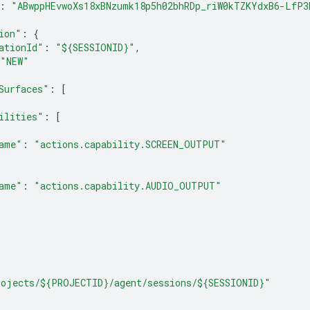
:
"ABwppHEvwoXs18xBNzumk18p5h02bhRDp_riW0kTZKYdxB6-LfP3
ion"
:
{
ationId"
:
"${SESSIONID}"
,
"NEW"
Surfaces"
:
[
ilities"
:
[
ame"
:
"actions.capability.SCREEN_OUTPUT"
ame"
:
"actions.capability.AUDIO_OUTPUT"
rojects/${PROJECTID}/agent/sessions/${SESSIONID}"