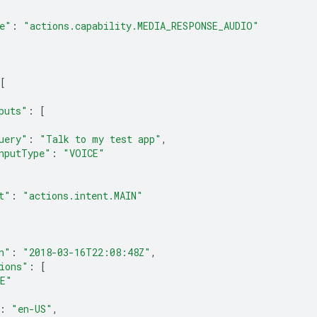
e"
:
"actions.capability.MEDIA_RESPONSE_AUDIO"
[
puts"
:
[
uery"
:
"Talk to my test app"
,
nputType"
:
"VOICE"
t"
:
"actions.intent.MAIN"
n"
:
"2018-03-16T22:08:48Z"
,
ions"
:
[
E"
:
"en-US"
,