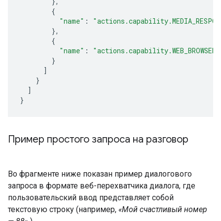
},
{
"name"
:
"actions.capability.MEDIA_RESPON
},
{
"name"
:
"actions.capability.WEB_BROWSER"
}
]
}
]
}
Пример простого запроса на разговор
Во фрагменте ниже показан пример диалогового
запроса в формате веб-перехватчика диалога, где
пользовательский ввод представляет собой
текстовую строку (например,
«Мой счастливый номер