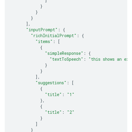
]
}
}
}
],
"inputPrompt"
:
{
"richInitialPrompt"
:
{
"items"
:
[
{
"simpleResponse"
:
{
"textToSpeech"
:
"this shows an exa
}
}
],
"suggestions"
:
[
{
"title"
:
"1"
},
{
"title"
:
"2"
}
]
}