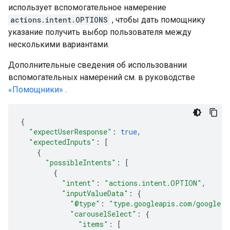
использует вспомогательное намерение
actions.intent.OPTIONS
, чтобы дать помощнику
указание получить выбор пользователя между
несколькими вариантами.
Дополнительные сведения об использовании
вспомогательных намерений см. в руководстве
«Помощники»
.
{
"expectUserResponse"
:
true
,
"expectedInputs"
:
[
{
"possibleIntents"
:
[
{
"intent"
:
"actions.intent.OPTION"
,
"inputValueData"
:
{
"@type"
:
"type.googleapis.com/google.a
"carouselSelect"
:
{
"items"
:
[