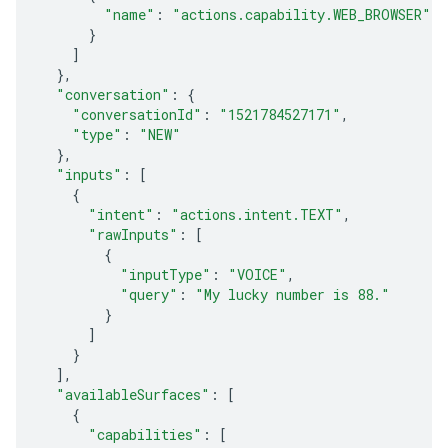
"name"
:
"actions.capability.WEB_BROWSER"
}
]
},
"conversation"
:
{
"conversationId"
:
"1521784527171"
,
"type"
:
"NEW"
},
"inputs"
:
[
{
"intent"
:
"actions.intent.TEXT"
,
"rawInputs"
:
[
{
"inputType"
:
"VOICE"
,
"query"
:
"My lucky number is 88."
}
]
}
],
"availableSurfaces"
:
[
{
"capabilities"
:
[