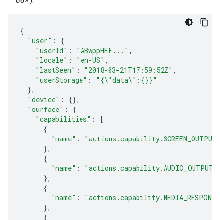
— 88»
).
{
"user"
:
{
"userId"
:
"ABwppHEF..."
,
"locale"
:
"en-US"
,
"lastSeen"
:
"2018-03-21T17:59:52Z"
,
"userStorage"
:
"{\"data\":{}}"
},
"device"
:
{},
"surface"
:
{
"capabilities"
:
[
{
"name"
:
"actions.capability.SCREEN_OUTPUT
},
{
"name"
:
"actions.capability.AUDIO_OUTPUT"
},
{
"name"
:
"actions.capability.MEDIA_RESPONS
},
{