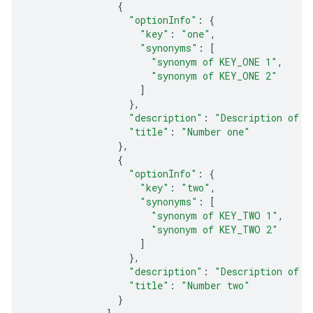
{
"optionInfo"
:
{
"key"
:
"one"
,
"synonyms"
:
[
"synonym of KEY_ONE 1"
,
"synonym of KEY_ONE 2"
]
},
"description"
:
"Description of n
"title"
:
"Number one"
},
{
"optionInfo"
:
{
"key"
:
"two"
,
"synonyms"
:
[
"synonym of KEY_TWO 1"
,
"synonym of KEY_TWO 2"
]
},
"description"
:
"Description of n
"title"
:
"Number two"
}