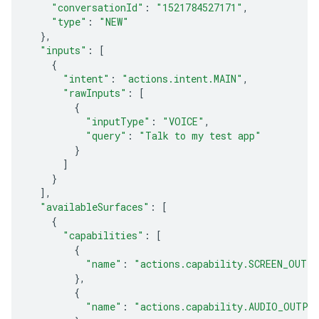
"conversationId"
:
"1521784527171"
,
"type"
:
"NEW"
},
"inputs"
:
[
{
"intent"
:
"actions.intent.MAIN"
,
"rawInputs"
:
[
{
"inputType"
:
"VOICE"
,
"query"
:
"Talk to my test app"
}
]
}
],
"availableSurfaces"
:
[
{
"capabilities"
:
[
{
"name"
:
"actions.capability.SCREEN_OUTP
},
{
"name"
:
"actions.capability.AUDIO_OUTPU