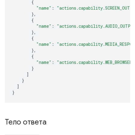
{
"name"
:
"actions.capability.SCREEN_OUTP
},
{
"name"
:
"actions.capability.AUDIO_OUTPU
},
{
"name"
:
"actions.capability.MEDIA_RESPON
},
{
"name"
:
"actions.capability.WEB_BROWSER"
}
]
}
]
}
Тело ответа