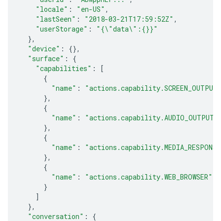
"locale"
:
"en-US"
,
"lastSeen"
:
"2018-03-21T17:59:52Z"
,
"userStorage"
:
"{\"data\":{}}"
},
"device"
:
{},
"surface"
:
{
"capabilities"
:
[
{
"name"
:
"actions.capability.SCREEN_OUTPUT
},
{
"name"
:
"actions.capability.AUDIO_OUTPUT"
},
{
"name"
:
"actions.capability.MEDIA_RESPONS
},
{
"name"
:
"actions.capability.WEB_BROWSER"
}
]
},
"conversation"
:
{