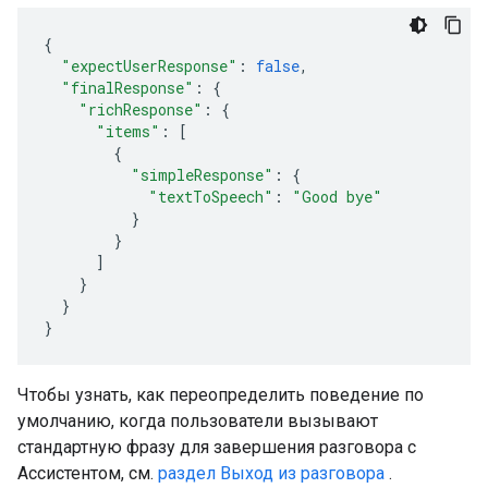
{
"expectUserResponse"
:
false
,
"finalResponse"
:
{
"richResponse"
:
{
"items"
:
[
{
"simpleResponse"
:
{
"textToSpeech"
:
"Good bye"
}
}
]
}
}
}
Чтобы узнать, как переопределить поведение по
умолчанию, когда пользователи вызывают
стандартную фразу для завершения разговора с
Ассистентом, см.
раздел Выход из разговора
.