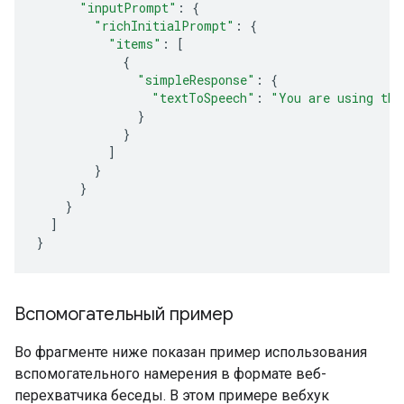
"inputPrompt"
:
{
"richInitialPrompt"
:
{
"items"
:
[
{
"simpleResponse"
:
{
"textToSpeech"
:
"You are using the
}
}
]
}
}
}
]
}
Вспомогательный пример
Во фрагменте ниже показан пример использования
вспомогательного намерения в формате веб-
перехватчика беседы. В этом примере вебхук