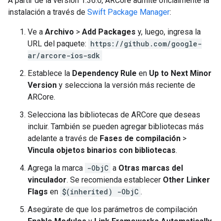
A partir de la versión 1.36.0, ARCore admite oficialmente la
instalación a través de
Swift Package Manager
:
Ve a
Archivo
>
Add Packages
y, luego, ingresa la
URL del paquete:
https://github.com/google-
ar/arcore-ios-sdk
Establece la
Dependency Rule
en
Up to Next Minor
Version
y selecciona la versión más reciente de
ARCore.
Selecciona las bibliotecas de ARCore que deseas
incluir. También se pueden agregar bibliotecas más
adelante a través de
Fases de compilación
>
Vincula objetos binarios con bibliotecas
.
Agrega la marca
-ObjC
a
Otras marcas del
vinculador
. Se recomienda establecer
Other Linker
Flags
en
$(inherited) -ObjC
.
Asegúrate de que los parámetros de compilación