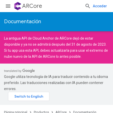
ARCore
Acceder
Documentación
La antigua
API de Cloud Anchor de ARCore
dejó de estar
disponible y ya no se admitirá después del 31 de agosto de 2023.
Si tu app usa esta API, debes
actualizarla
para usar el extremo de
nube nuevo de la
API de ARCore
lo antes posible.
Google utiliza tecnología de IA para traducir contenido a tu idioma
preferido. Las traducciones realizadas con IA pueden contener
errores.
Página principal
Productos
ARCore
Documentación