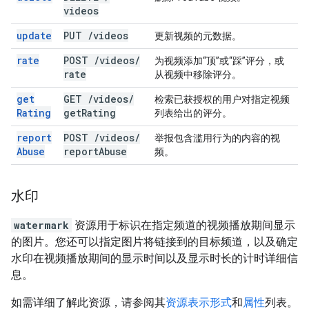
videos
update
PUT
/
videos
更新视频的元数据。
rate
POST
/
videos
/
为视频添加“顶”或“踩”评分，或
rate
从视频中移除评分。
get
GET
/
videos
/
检索已获授权的用户对指定视频
Rating
get
Rating
列表给出的评分。
report
POST
/
videos
/
举报包含滥用行为的内容的视
Abuse
report
Abuse
频。
水印
watermark
资源用于标识在指定频道的视频播放期间显示
的图片。您还可以指定图片将链接到的目标频道，以及确定
水印在视频播放期间的显示时间以及显示时长的计时详细信
息。
如需详细了解此资源，请参阅其
资源表示形式
和
属性
列表。