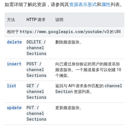
如需详细了解此资源，请参阅其
资源表示形式
和
属性
列表。
方法
HTTP 请求
说明
https:
/
/
www
.
googleapis
.
com
/
youtube
/
v3
相对于
的 URI
delete
DELETE
/
删除频道版块。
channel
Sections
insert
POST
/
向已通过身份验证的用户的频道添加
channel
频道版块。一个频道最多可以创建 10
Sections
个搁架。
list
GET
/
channel
返回与 API 请求条件匹配的
channel
Section
资源列表。
Sections
update
PUT
/
更新频道版块。
channel
Sections