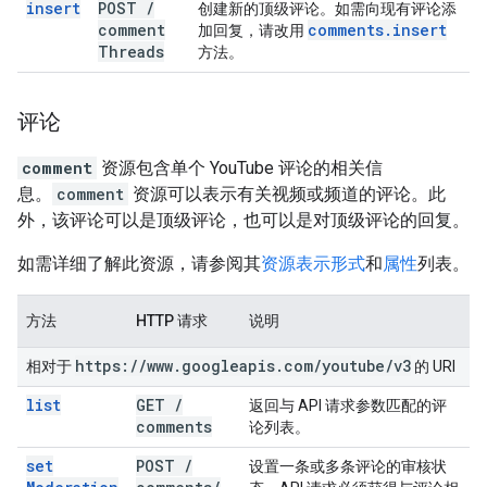
insert
POST
/
创建新的顶级评论。如需向现有评论添
comment
comments
.
insert
加回复，请改用
Threads
方法。
评论
comment
资源包含单个 YouTube 评论的相关信
息。
comment
资源可以表示有关视频或频道的评论。此
外，该评论可以是顶级评论，也可以是对顶级评论的回复。
如需详细了解此资源，请参阅其
资源表示形式
和
属性
列表。
方法
HTTP 请求
说明
https:
/
/
www
.
googleapis
.
com
/
youtube
/
v3
相对于
的 URI
list
GET
/
返回与 API 请求参数匹配的评
comments
论列表。
set
POST
/
设置一条或多条评论的审核状