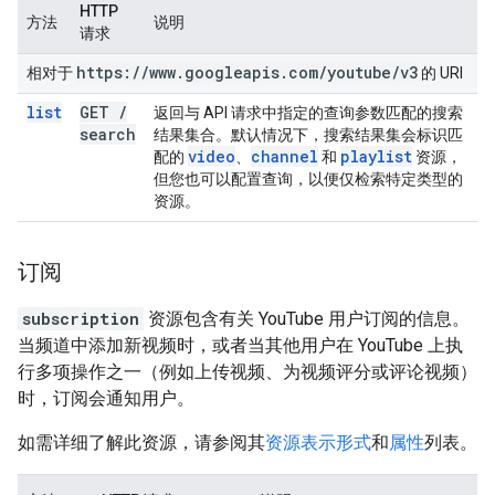
HTTP
方法
说明
请求
https:
/
/
www
.
googleapis
.
com
/
youtube
/
v3
相对于
的 URI
list
GET
/
返回与 API 请求中指定的查询参数匹配的搜索
search
结果集合。默认情况下，搜索结果集会标识匹
video
channel
playlist
配的
、
和
资源，
但您也可以配置查询，以便仅检索特定类型的
资源。
订阅
subscription
资源包含有关 YouTube 用户订阅的信息。
当频道中添加新视频时，或者当其他用户在 YouTube 上执
行多项操作之一（例如上传视频、为视频评分或评论视频）
时，订阅会通知用户。
如需详细了解此资源，请参阅其
资源表示形式
和
属性
列表。