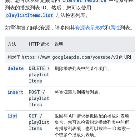
频。您可以从给定频道的
channel resource
中检索相应
列表的播放列表 ID。然后，您可以使用
playlistItems.list
方法检索列表。
如需详细了解此资源，请参阅其
资源表示形式
和
属性
列表。
方法
HTTP 请求
说明
https:
/
/
www
.
googleapis
.
com
/
youtube
/
v3
相对于
的 URI
delete
DELETE
/
删除播放列表中的某个项目。
playlist
Items
insert
POST
/
将资源添加到播放列表。
playlist
Items
list
GET
/
返回与 API 请求参数匹配的播放列表项
playlist
集合。您可以检索指定播放列表中的所
Items
有播放列表项，也可以按唯一 ID 检索一
个或多个播放列表项。