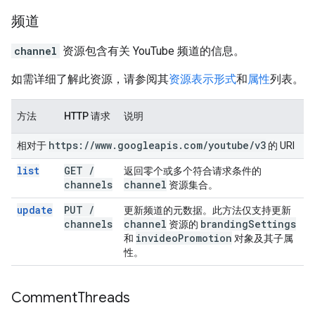
频道
channel
资源包含有关 YouTube 频道的信息。
如需详细了解此资源，请参阅其
资源表示形式
和
属性
列表。
方法
HTTP 请求
说明
https:
/
/
www
.
googleapis
.
com
/
youtube
/
v3
相对于
的 URI
list
GET
/
返回零个或多个符合请求条件的
channels
channel
资源集合。
update
PUT
/
更新频道的元数据。此方法仅支持更新
channels
channel
branding
Settings
资源的
invideo
Promotion
和
对象及其子属
性。
Comment
Threads