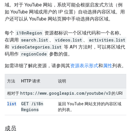
域。对于 YouTube 网站，系统可能会根据启发式方法（例
如 YouTube 网域或用户的 IP 位置）自动选择内容区域。用
户还可以从 YouTube 网站页脚中手动选择内容区域。
每个
i18nRegion
资源都标识一个区域代码和一个名称。
在调用
search.list
、
videos.list
、
activities.list
和
videoCategories.list
等 API 方法时，可以将区域代
码用作
regionCode
参数的值。
如需详细了解此资源，请参阅其
资源表示形式
和
属性
列表。
方法
HTTP 请求
说明
https:
/
/
www
.
googleapis
.
com
/
youtube
/
v3
相对于
的 URI
list
GET
/
i18n
返回 YouTube 网站支持的内容区域
Regions
的列表。
成员