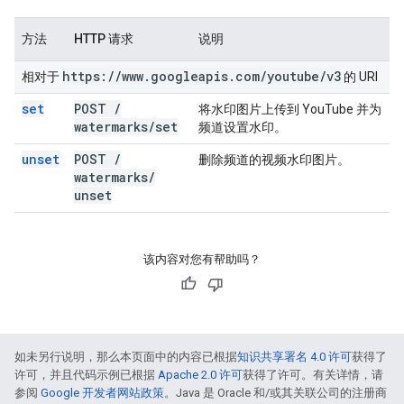
方法
HTTP 请求
说明
https:
/
/
www
.
googleapis
.
com
/
youtube
/
v3
相对于
的 URI
set
POST
/
将水印图片上传到 YouTube 并为
watermarks
/
set
频道设置水印。
unset
POST
/
删除频道的视频水印图片。
watermarks
/
unset
该内容对您有帮助吗？
如未另行说明，那么本页面中的内容已根据
知识共享署名 4.0 许可
获得了
许可，并且代码示例已根据
Apache 2.0 许可
获得了许可。有关详情，请
参阅
Google 开发者网站政策
。Java 是 Oracle 和/或其关联公司的注册商