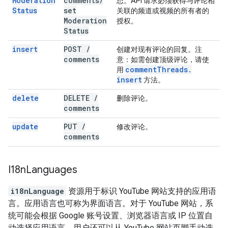
Moderation
comments
/
态。API 请求必须获得与评论相
Status
set
关联的频道或视频的所有者的
Moderation
授权。
Status
insert
POST
/
创建对现有评论的回复。
注
comments
意
：如需创建顶级评论，请使
comment
Threads
.
用
insert
方法。
delete
DELETE
/
删除评论。
comments
update
PUT
/
修改评论。
comments
I18n
Languages
i18nLanguage
资源用于标识 YouTube 网站支持的应用语
言。应用语言也可称为界面语言。对于 YouTube 网站，系
统可能会根据 Google 账号设置、浏览器语言或 IP 位置自
动选择应用语言。用户还可以从 YouTube 网站页脚手动选