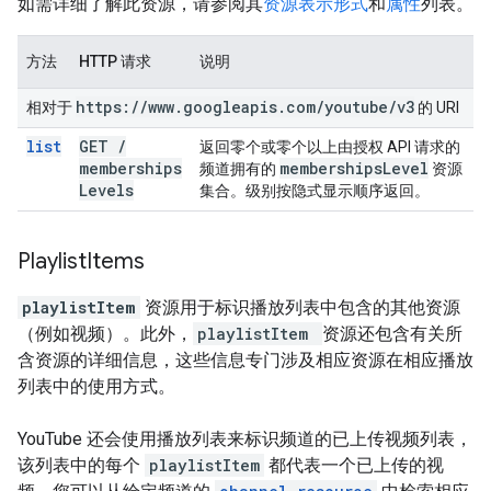
如需详细了解此资源，请参阅其
资源表示形式
和
属性
列表。
方法
HTTP 请求
说明
https:
/
/
www
.
googleapis
.
com
/
youtube
/
v3
相对于
的 URI
list
GET
/
返回零个或零个以上由授权 API 请求的
memberships
memberships
Level
频道拥有的
资源
Levels
集合。级别按隐式显示顺序返回。
Playlist
Items
playlistItem
资源用于标识播放列表中包含的其他资源
（例如视频）。此外，
playlistItem
资源还包含有关所
含资源的详细信息，这些信息专门涉及相应资源在相应播放
列表中的使用方式。
YouTube 还会使用播放列表来标识频道的已上传视频列表，
该列表中的每个
playlistItem
都代表一个已上传的视