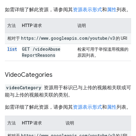
如需详细了解此资源，请参阅其
资源表示形式
和
属性
列表。
方法
HTTP 请求
说明
https:
/
/
www
.
googleapis
.
com
/
youtube
/
v3
相对于
的 URI
list
GET
/
video
Abuse
检索可用于举报滥用视频的
Report
Reasons
原因列表。
Video
Categories
videoCategory
资源用于标识已与上传的视频相关联或可
能与上传的视频相关联的类别。
如需详细了解此资源，请参阅其
资源表示形式
和
属性
列表。
方法
HTTP 请求
说明
https:
/
/
www
.
googleapis
.
com
/
youtube
/
v3
相对于
的 URI