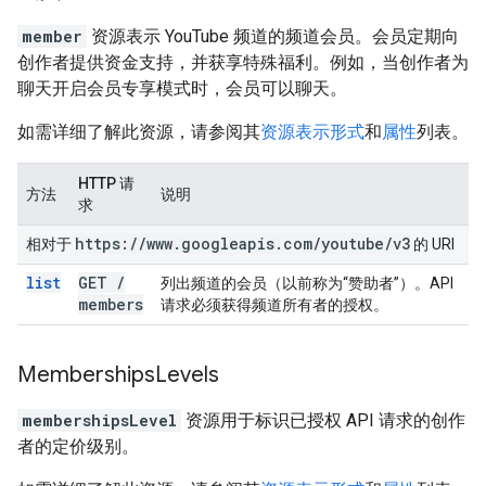
member
资源表示 YouTube 频道的频道会员。会员定期向
创作者提供资金支持，并获享特殊福利。例如，当创作者为
聊天开启会员专享模式时，会员可以聊天。
如需详细了解此资源，请参阅其
资源表示形式
和
属性
列表。
HTTP 请
方法
说明
求
https:
/
/
www
.
googleapis
.
com
/
youtube
/
v3
相对于
的 URI
list
GET
/
列出频道的会员（以前称为“赞助者”）。API
members
请求必须获得频道所有者的授权。
Memberships
Levels
membershipsLevel
资源用于标识已授权 API 请求的创作
者的定价级别。