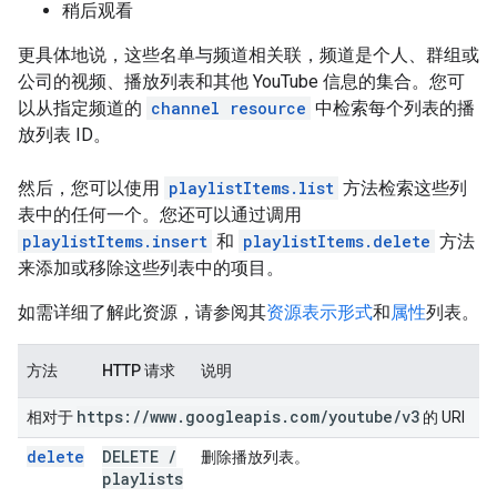
稍后观看
更具体地说，这些名单与频道相关联，频道是个人、群组或
公司的视频、播放列表和其他 YouTube 信息的集合。您可
以从指定频道的
channel resource
中检索每个列表的播
放列表 ID。
然后，您可以使用
playlistItems.list
方法检索这些列
表中的任何一个。您还可以通过调用
playlistItems.insert
和
playlistItems.delete
方法
来添加或移除这些列表中的项目。
如需详细了解此资源，请参阅其
资源表示形式
和
属性
列表。
方法
HTTP 请求
说明
https:
/
/
www
.
googleapis
.
com
/
youtube
/
v3
相对于
的 URI
delete
DELETE
/
删除播放列表。
playlists