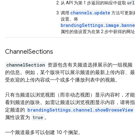
url
从 API 为第 1 步返回的响应中提取
属
channels.update
调用
方法可更新频
设置。将
brandingSettings.image.bannerE
属性的值设置为在第 2 步中获得的网址。
Channel
Sections
channelSection
资源包含有关频道选择展示的一组视频
的信息。例如，某个版块可以展示频道的最新上传内容、最
受欢迎的上传内容或一个或多个播放列表中的视频。
只有当频道以浏览视图（而非动态视图）显示内容时，才能
看到频道的版块。如需让频道以浏览视图显示内容，请将指
定频道的
brandingSettings.channel.showBrowseView
属性设置为
true
。
一个频道最多可以创建 10 个搁架。