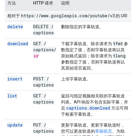
方法
HTTP 请求
说明
https:
/
/
www
.
googleapis
.
com
/
youtube
/
v3
相对于
的 URI
delete
DELETE
/
删除指定的字幕轨道。
captions
download
GET
/
tfmt
下载字幕轨道。除非请求为
参
captions
/
数指定了值，否则字幕轨道将以其
id
tlang
原始格式返回；除非请求为
参数指定了值，否则字幕轨道将以
其原始语言返回。
insert
POST
/
上传字幕轨道。
captions
list
GET
/
返回与指定视频相关联的字幕轨道
captions
列表。API 响应不包含实际字幕，并
captions
.
download
且
方法可用
于检索字幕轨道。
update
PUT
/
更新字幕轨道。更新字幕轨道时，
captions
您可以更改轨道的
草稿状态
、为轨