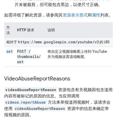
片未被裁剪，但可能包含黑边，以便尺寸正确。
如需详细了解此资源，请参阅其
资源表示形式
和
属性
列表。
方
HTTP 请求
说明
法
https:
/
/
www
.
googleapis
.
com
/
youtube
/
v3
相对于
的 URI
set
POST
/
将自定义视频缩略图上传到 YouTube
thumbnails
/
并为视频设置该缩略图。
set
Video
Abuse
Report
Reasons
videoAbuseReportReason
资源包含有关视频因包含滥用
内容而被标记的原因的信息。当应用调用
videos.reportAbuse
方法来举报滥用视频时，该请求会
使用
videoAbuseReportReason
资源中的信息来确定举
报视频的原因。