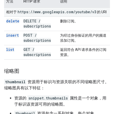
方法
HTTP 请求
说明
https:
/
/
www
.
googleapis
.
com
/
youtube
/
v3
相对于
的 URI
delete
DELETE
/
删除订阅。
subscriptions
insert
POST
/
为经过身份验证的用户的频道
subscriptions
添加订阅。
list
GET
/
返回符合 API 请求条件的订阅
subscriptions
资源。
缩略图
thumbnail
资源用于标识与资源关联的不同缩略图尺寸。
缩略图具有以下特征：
资源的
snippet.thumbnails
属性是一个对象，用
于标识该资源可用的缩略图。
thumbnail
资源包含一系列对象。每个对象