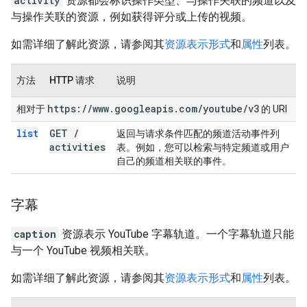
activity
资源都会标识操作类型、与操作关联的频道以及
与操作关联的资源，例如获得评分或上传的视频。
如需详细了解此资源，请参阅其
资源表示形式
和
属性
列表。
方法
HTTP 请求
说明
https:
/
/
www
.
googleapis
.
com
/
youtube
/
v3
相对于
的 URI
list
GET
/
返回与请求条件匹配的频道活动事件列
activities
表。例如，您可以检索与特定频道或用户
自己的频道相关联的事件。
字幕
caption
资源表示 YouTube 字幕轨道。一个字幕轨道只能
与一个 YouTube 视频相关联。
如需详细了解此资源，请参阅其
资源表示形式
和
属性
列表。