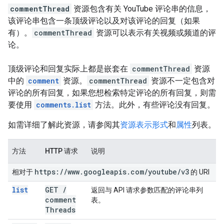
commentThread
资源包含有关 YouTube 评论串的信息，
该评论串包含一条顶级评论以及对该评论的回复（如果
有）。
commentThread
资源可以表示有关视频或频道的评
论。
顶级评论和回复实际上都是嵌套在
commentThread
资源
中的
comment
资源。
commentThread
资源不一定包含对
评论的所有回复，如果您想检索特定评论的所有回复，则需
要使用
comments.list
方法。此外，有些评论没有回复。
如需详细了解此资源，请参阅其
资源表示形式
和
属性
列表。
方法
HTTP 请求
说明
https:
/
/
www
.
googleapis
.
com
/
youtube
/
v3
相对于
的 URI
list
GET
/
返回与 API 请求参数匹配的评论串列
comment
表。
Threads