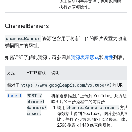
道上传新的字幕文件，也可以同时
执行这两项操作。
Channel
Banners
channelBanner
资源包含用于将新上传的图片设置为频道
横幅图片的网址。
如需详细了解此资源，请参阅其
资源表示形式
和
属性
列表。
方法
HTTP 请求
说明
https:
/
/
www
.
googleapis
.
com
/
youtube
/
v3
相对于
的 URI
insert
POST
/
将频道横幅图片上传到 YouTube。此方法
channel
幅图片的三步流程中的前两步：
Banners
/
channelBanners.insert
调用
方法，
insert
像数据上传到 YouTube。图片必须具有 16
比，并且至少为 2048x1152 像素。建
2560 像素 x 1440 像素的图片。