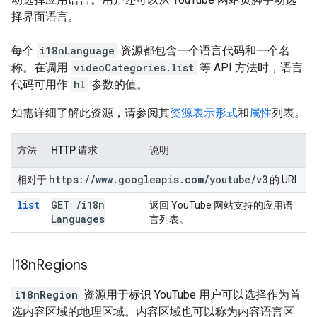
择界面语言。
每个
i18nLanguage
资源都包含一个语言代码和一个名
称。在调用
videoCategories.list
等 API 方法时，语言
代码可用作
hl
参数的值。
如需详细了解此资源，请参阅其
资源表示形式
和
属性
列表。
方法
HTTP 请求
说明
https:
/
/
www
.
googleapis
.
com
/
youtube
/
v3
相对于
的 URI
list
GET
/
i18n
返回 YouTube 网站支持的应用语
Languages
言列表。
I18n
Regions
i18nRegion
资源用于标识 YouTube 用户可以选择作为首
选内容区域的地理区域。内容区域也可以称为内容语言区