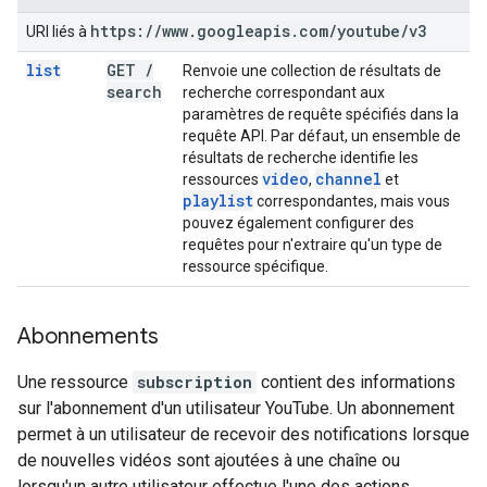
https:
/
/
www
.
googleapis
.
com
/
youtube
/
v3
URI liés à
list
GET
/
Renvoie une collection de résultats de
search
recherche correspondant aux
paramètres de requête spécifiés dans la
requête API. Par défaut, un ensemble de
résultats de recherche identifie les
video
channel
ressources
,
et
playlist
correspondantes, mais vous
pouvez également configurer des
requêtes pour n'extraire qu'un type de
ressource spécifique.
Abonnements
Une ressource
subscription
contient des informations
sur l'abonnement d'un utilisateur YouTube. Un abonnement
permet à un utilisateur de recevoir des notifications lorsque
de nouvelles vidéos sont ajoutées à une chaîne ou
lorsqu'un autre utilisateur effectue l'une des actions