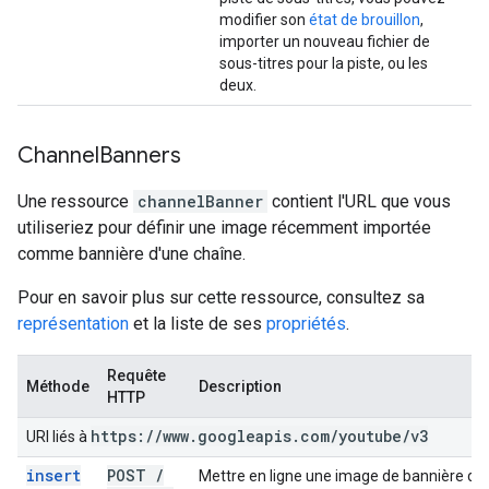
modifier son
état de brouillon
,
importer un nouveau fichier de
sous-titres pour la piste, ou les
deux.
Channel
Banners
Une ressource
channelBanner
contient l'URL que vous
utiliseriez pour définir une image récemment importée
comme bannière d'une chaîne.
Pour en savoir plus sur cette ressource, consultez sa
représentation
et la liste de ses
propriétés
.
Requête
Méthode
Description
HTTP
https:
/
/
www
.
googleapis
.
com
/
youtube
/
v3
URI liés à
insert
POST
/
Mettre en ligne une image de bannière de 