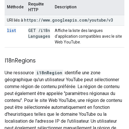
Requête
Méthode
Description
HTTP
https:
/
/
www
.
googleapis
.
com
/
youtube
/
v3
URI liés à
list
GET
/
i18n
Affiche la liste des langues
Languages
d'application compatibles avec le site
Web YouTube.
I18n
Regions
Une ressource
i18nRegion
identifie une zone
géographique qu'un utilisateur YouTube peut sélectionner
comme région de contenu préférée. La région de contenu
peut également être appelée "paramètres régionaux du
contenu". Pour le site Web YouTube, une région de contenu
peut être sélectionnée automatiquement en fonction
d'heuristiques telles que le domaine YouTube ou la
localisation de l'adresse IP de l'utilisateur. Un utilisateur
peut également sélectionner manuellement la région de