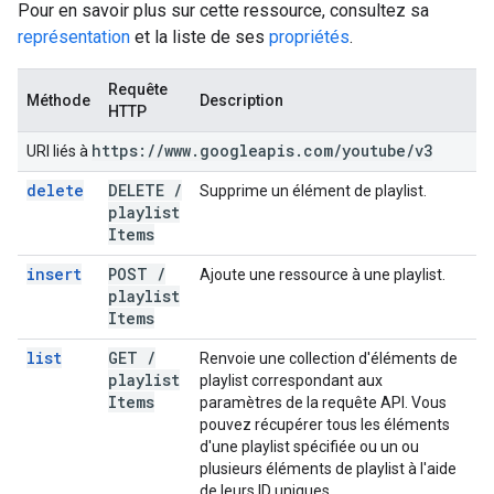
Pour en savoir plus sur cette ressource, consultez sa
représentation
et la liste de ses
propriétés
.
Requête
Méthode
Description
HTTP
https:
/
/
www
.
googleapis
.
com
/
youtube
/
v3
URI liés à
delete
DELETE
/
Supprime un élément de playlist.
playlist
Items
insert
POST
/
Ajoute une ressource à une playlist.
playlist
Items
list
GET
/
Renvoie une collection d'éléments de
playlist
playlist correspondant aux
Items
paramètres de la requête API. Vous
pouvez récupérer tous les éléments
d'une playlist spécifiée ou un ou
plusieurs éléments de playlist à l'aide
de leurs ID uniques.