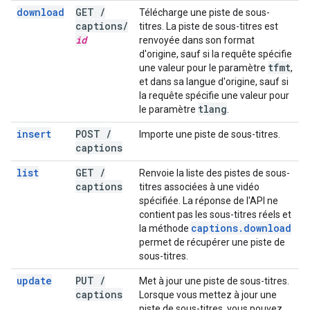
download
GET
/
Télécharge une piste de sous-
captions
/
titres. La piste de sous-titres est
id
renvoyée dans son format
d'origine, sauf si la requête spécifie
tfmt
une valeur pour le paramètre
,
et dans sa langue d'origine, sauf si
la requête spécifie une valeur pour
tlang
le paramètre
.
insert
POST
/
Importe une piste de sous-titres.
captions
list
GET
/
Renvoie la liste des pistes de sous-
captions
titres associées à une vidéo
spécifiée. La réponse de l'API ne
contient pas les sous-titres réels et
captions
.
download
la méthode
permet de récupérer une piste de
sous-titres.
update
PUT
/
Met à jour une piste de sous-titres.
captions
Lorsque vous mettez à jour une
piste de sous-titres, vous pouvez