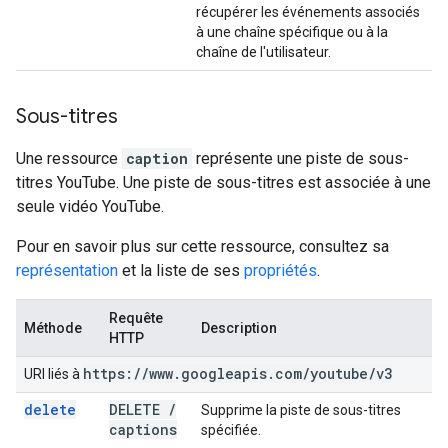
récupérer les événements associés
à une chaîne spécifique ou à la
chaîne de l'utilisateur.
Sous-titres
Une ressource
caption
représente une piste de sous-
titres YouTube. Une piste de sous-titres est associée à une
seule vidéo YouTube.
Pour en savoir plus sur cette ressource, consultez sa
représentation
et la liste de ses
propriétés
.
Requête
Méthode
Description
HTTP
https:
/
/
www
.
googleapis
.
com
/
youtube
/
v3
URI liés à
delete
DELETE
/
Supprime la piste de sous-titres
captions
spécifiée.