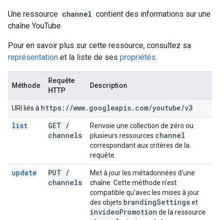
Une ressource
channel
contient des informations sur une
chaîne YouTube.
Pour en savoir plus sur cette ressource, consultez sa
représentation
et la liste de ses
propriétés
.
Requête
Méthode
Description
HTTP
https:
/
/
www
.
googleapis
.
com
/
youtube
/
v3
URI liés à
list
GET
/
Renvoie une collection de zéro ou
channels
channel
plusieurs ressources
correspondant aux critères de la
requête.
update
PUT
/
Met à jour les métadonnées d'une
channels
chaîne. Cette méthode n'est
compatible qu'avec les mises à jour
branding
Settings
des objets
et
invideo
Promotion
de la ressource