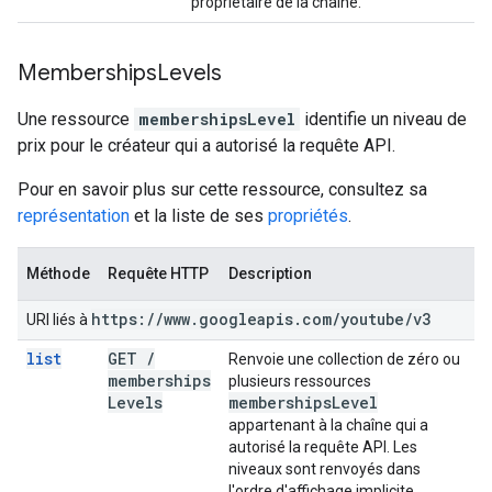
propriétaire de la chaîne.
Memberships
Levels
Une ressource
membershipsLevel
identifie un niveau de
prix pour le créateur qui a autorisé la requête API.
Pour en savoir plus sur cette ressource, consultez sa
représentation
et la liste de ses
propriétés
.
Méthode
Requête HTTP
Description
https:
/
/
www
.
googleapis
.
com
/
youtube
/
v3
URI liés à
list
GET
/
Renvoie une collection de zéro ou
memberships
plusieurs ressources
Levels
memberships
Level
appartenant à la chaîne qui a
autorisé la requête API. Les
niveaux sont renvoyés dans
l'ordre d'affichage implicite.