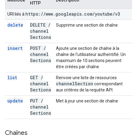
Méthode
Description
HTTP
https:
/
/
www
.
googleapis
.
com
/
youtube
/
v3
URI liés à
delete
DELETE
/
Supprime une section de chaîne.
channel
Sections
insert
POST
/
Ajoute une section de chaîne à la
channel
chaîne de l'utilisateur authentifié. Un
Sections
maximum de 10 sections peuvent
être créées par chaîne.
list
GET
/
Renvoie une liste de ressources
channel
channel
Section
correspondant
Sections
aux critères de la requête API.
update
PUT
/
Met à jour une section de chaîne.
channel
Sections
Chaînes