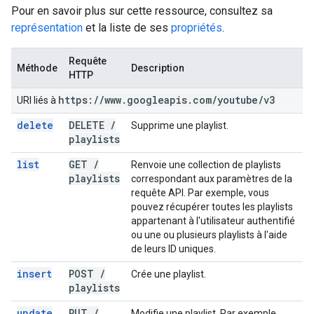
Pour en savoir plus sur cette ressource, consultez sa
représentation
et la liste de ses
propriétés
.
Requête
Méthode
Description
HTTP
https:
/
/
www
.
googleapis
.
com
/
youtube
/
v3
URI liés à
delete
DELETE
/
Supprime une playlist.
playlists
list
GET
/
Renvoie une collection de playlists
playlists
correspondant aux paramètres de la
requête API. Par exemple, vous
pouvez récupérer toutes les playlists
appartenant à l'utilisateur authentifié
ou une ou plusieurs playlists à l'aide
de leurs ID uniques.
insert
POST
/
Crée une playlist.
playlists
update
PUT
/
Modifie une playlist. Par exemple,