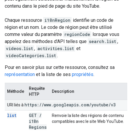
contenu dans le pied de page du site YouTube.
Chaque ressource
i18nRegion
identifie un code de
région et un nom. Le code de région peut être utilisé
comme valeur du paramètre
regionCode
lorsque vous
appelez des méthodes d'API telles que
search.list
,
videos.list
,
activities.list
et
videoCategories.list
.
Pour en savoir plus sur cette ressource, consultez sa
représentation
et la liste de ses
propriétés
.
Requête
Méthode
Description
HTTP
https:
/
/
www
.
googleapis
.
com
/
youtube
/
v3
URI liés à
list
GET
/
Renvoie la liste des régions de contenu
i18n
compatibles avec le site Web YouTube.
Regions