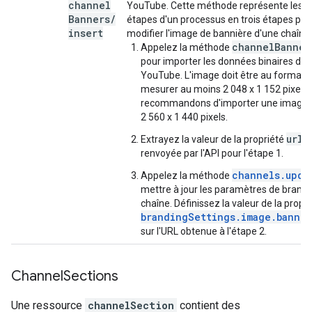
channel
YouTube. Cette méthode représente les 
Banners
/
étapes d'un processus en trois étapes pe
insert
modifier l'image de bannière d'une chaîne 
channelBanner
Appelez la méthode
pour importer les données binaires de 
YouTube. L'image doit être au format 1
mesurer au moins 2 048 x 1 152 pixels
recommandons d'importer une image 
2 560 x 1 440 pixels.
url
Extrayez la valeur de la propriété
d
renvoyée par l'API pour l'étape 1.
channels.upda
Appelez la méthode
mettre à jour les paramètres de brandi
chaîne. Définissez la valeur de la propri
brandingSettings.image.banner
sur l'URL obtenue à l'étape 2.
Channel
Sections
Une ressource
channelSection
contient des