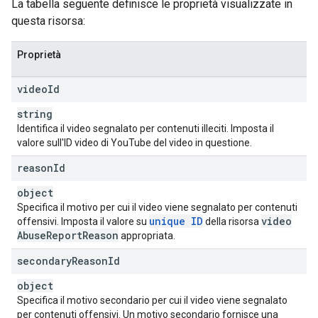
La tabella seguente definisce le proprietà visualizzate in
questa risorsa:
Proprietà
video
Id
string
Identifica il video segnalato per contenuti illeciti. Imposta il
valore sull'ID video di YouTube del video in questione.
reason
Id
object
Specifica il motivo per cui il video viene segnalato per contenuti
unique ID
video
offensivi. Imposta il valore su
della risorsa
Abuse
Report
Reason
appropriata.
secondary
Reason
Id
object
Specifica il motivo secondario per cui il video viene segnalato
per contenuti offensivi. Un motivo secondario fornisce una