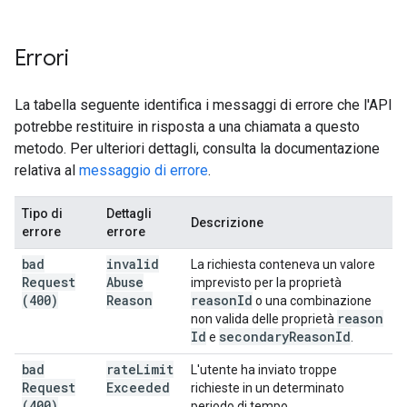
Errori
La tabella seguente identifica i messaggi di errore che l'API
potrebbe restituire in risposta a una chiamata a questo
metodo. Per ulteriori dettagli, consulta la documentazione
relativa al
messaggio di errore
.
Tipo di
Dettagli
Descrizione
errore
errore
bad
invalid
La richiesta conteneva un valore
Request
Abuse
imprevisto per la proprietà
(400)
Reason
reason
Id
o una combinazione
reason
non valida delle proprietà
Id
secondary
Reason
Id
e
.
bad
rate
Limit
L'utente ha inviato troppe
Request
Exceeded
richieste in un determinato
(400)
periodo di tempo.