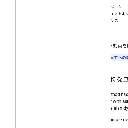
認可
メンバーシップ レベル
パラメータ
Playlist
Images
リクエスト本
playlist
Itemspage
Info
.
total
Results
レスポンス
プレイリスト
エラー
検索
定期購入
YouTube 動
サムネイル
Video
Abuse
Report
Reason
割り当てへの影
video
Categories
動画
概要
一般的な
list
insert
update
速度
get
Rating
report
Abuse
delete