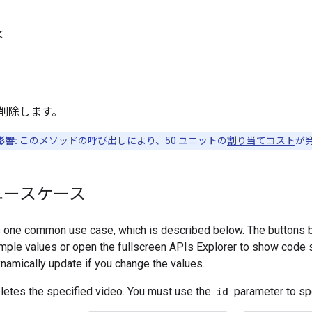
文
画を削除します。
響:
このメソッドの呼び出しにより、50 ユニットの
割り当てコスト
が
ユースケース