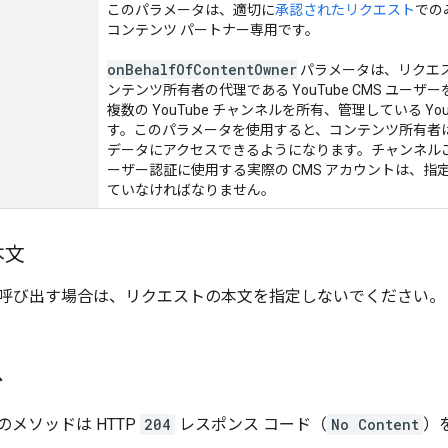
このパラメータは、適切に
承認されたリクエスト
での
コンテンツ パートナー専用です。
on
Behalf
Of
Content
Owner
パラメータは、リクエ
ンテンツ所有者の代理である YouTube CMS ユ
複数の YouTube チャンネルを所有、管理している Y
す。このパラメータを使用すると、コンテンツ所有者
データにアクセスできるようになります。チャンネル
ーザー認証に使用する実際の CMS アカウントは、指定さ
ていなければなりません。
本文
呼び出す場合は、リクエストの本文を指定しないでください。
ス
メソッドは HTTP
204
レスポンス コード（
No Content
）