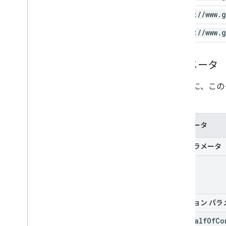
https:
/
/
www
.
g
https:
/
/
www
.
g
パラメータ
次の表に、この
です。
パラメータ
必須パラメータ
id
オプション パラ
on
Behalf
Of
Co