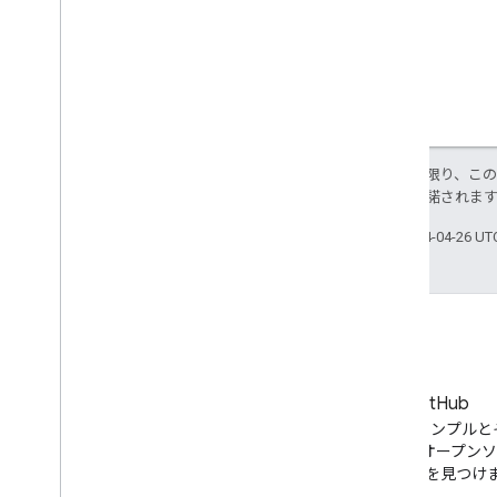
特に記載のない限り、こ
ス
により使用許諾されま
最終更新日 2024-04-26 U
ブログ
GitHub
YouTube ブログで最新ニュー
API コードサンプル
スをチェック
の YouTube オープン
ロジェクトを見つけ