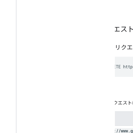
batch
Get
Stats
ウォーターマーク
標準クエリ パラメータ
You
Tube Data API のエラー
リクエス
HTTP リク
DELETE http
認可
このリクエスト
範囲
https:
/
/
www
.
g