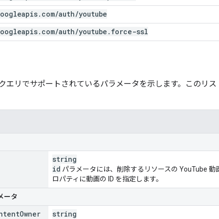
oogleapis
.
com
/
auth
/
youtube
oogleapis
.
com
/
auth
/
youtube
.
force-ssl
クエリでサポートされているパラメータを示します。このリス
string
id
パラメータには、削除するリソースの YouTube 動画
ロパティに動画の ID を指定します。
メータ
ntent
Owner
string