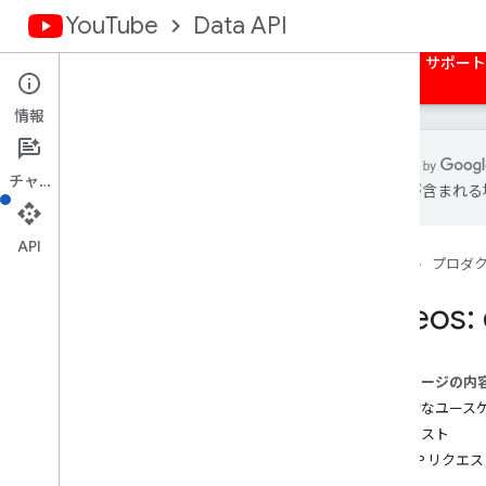
YouTube
Data API
ホーム
ガイド
リファレンス
サンプル
サポート
情報
チャット
は誤りが含まれる
概要
アクティビティ
API
ホーム
プロダ
字幕
channel
Banners
Videos:
チャンネル
チャンネルのセクション
コメント
このページの内
コメント スレッド
一般的なユース
i18n
Language
リクエスト
i18n
Region
HTTP リクエ
メンバー