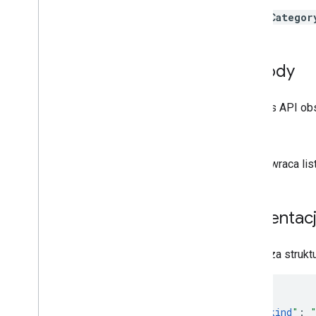
Poziomy wspierania
videoCategor
Playlist
Images
Elementy playlisty
w playlistach
.
Metody
Szukaj
Subskrypcje
Interfejs API o
Miniatury
Powód zgłoszenia filmu
list
Kategorie filmów
Zwraca lis
Informacje ogólne
lista
Pliki wideo
Prezentac
Znaki wodne
Standardowe parametry
wyszukiwania
Poniższa struk
Błędy interfejsu You
Tube Data API
"
kind
"
: