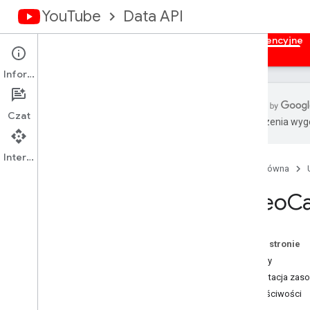
YouTube
Data API
Strona główna
Przewodniki
Materiały referencyjne
Informacje
Czat
Tłumaczenia wyge
Przegląd
Zadania
Interfejs API
Strona główna
Napisy
Banery kanału
Video
Ca
Kanały
Sekcje kanału
Komentarze
Na tej stronie
Wątki komentarza
Metody
i18n
Języki
Prezentacja zas
i18n – regiony
Właściwości
Wspierający