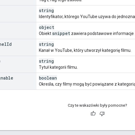
string
Identyfikator, którego YouTube używa do jednoznac
object
snippet
Obiekt
zawiera podstawowe informacje o k
nel
Id
string
Kanał w YouTube, który utworzył kategorię filmu.
e
string
Tytuł kategorii filmu.
gnable
boolean
Określa, czy filmy mogą być powiązane z kategorią
Czy te wskazówki były pomocne?