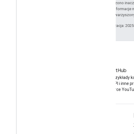
O ile nie stwierdzono inacze
Szczegółowe informacje n
podmiotów stowarzyszon
Ostatnia aktualizacja: 202
Blog
GitHub
Najnowsze wiadomości na
Znajdź przykłady k
blogu YouTube
interfejsu API i inne p
open source YouTu
Narzędzia
Google APIs Explorer