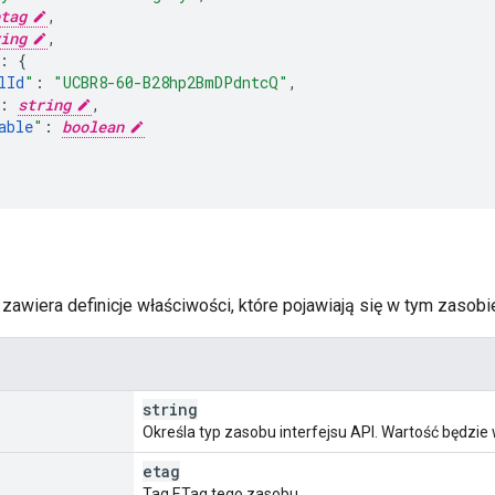
tag
,
ing
,
:
lId
"
:
"UCBR8-60-B28hp2BmDPdntcQ"
,
:
string
,
able
"
:
boolean
zawiera definicje właściwości, które pojawiają się w tym zasobi
string
Określa typ zasobu interfejsu API. Wartość będzie
etag
Tag ETag tego zasobu.