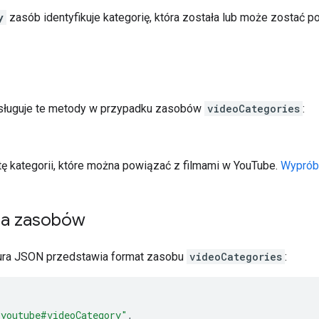
y
zasób identyfikuje kategorię, która została lub może zostać p
bsługuje te metody w przypadku zasobów
videoCategories
:
tę kategorii, które można powiązać z filmami w YouTube.
Wypróbu
ja zasobów
tura JSON przedstawia format zasobu
videoCategories
:
"youtube#videoCategory"
,