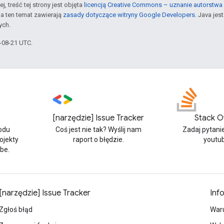
j, treść tej strony jest objęta
licencją Creative Commons – uznanie autorstwa 
a ten temat zawierają
zasady dotyczące witryny Google Developers
. Java je
ych.
5-08-21 UTC.
[narzędzie] Issue Tracker
Stack O
odu
Coś jest nie tak? Wyślij nam
Zadaj pytani
rojekty
raport o błędzie.
youtu
be.
[narzędzie] Issue Tracker
Inf
Zgłoś błąd
Waru