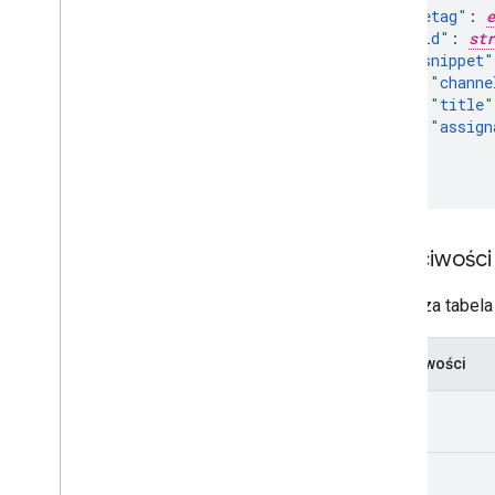
"
etag
"
:
e
"
id
"
:
str
"
snippet
"
"
channe
"
title
"
"
assign
}

}
Właściwości
Poniższa tabela 
Właściwości
kind
etag