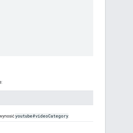
e:
youtube#video
Category
 wynosić
.