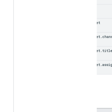
id
snippet
snippet
.
chan
snippet
.
titl
snippet
.
assi