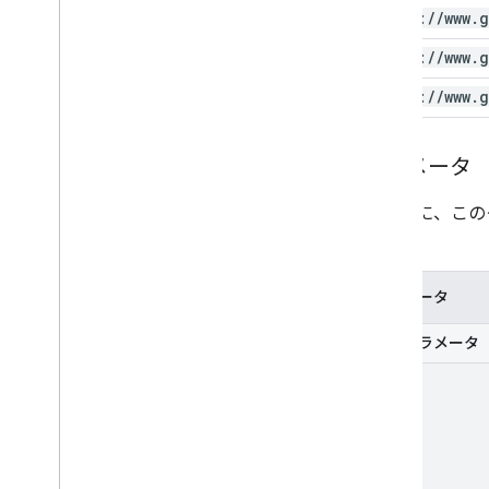
https:
/
/
www
.
g
https:
/
/
www
.
g
https:
/
/
www
.
g
パラメータ
次の表に、この
です。
パラメータ
必須パラメータ
part