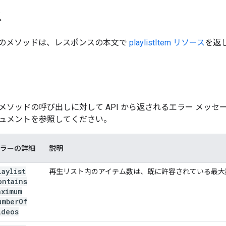
ス
のメソッドは、レスポンスの本文で
playlistItem リソース
を返
メソッドの呼び出しに対して API から返されるエラー メッ
ュメントを参照してください。
ラーの詳細
説明
laylist
再生リスト内のアイテム数は、既に許容されている最大
ontains
aximum
umber
Of
ideos