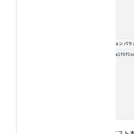
オプション パラ
on
Behalf
Of
Co
リクエスト