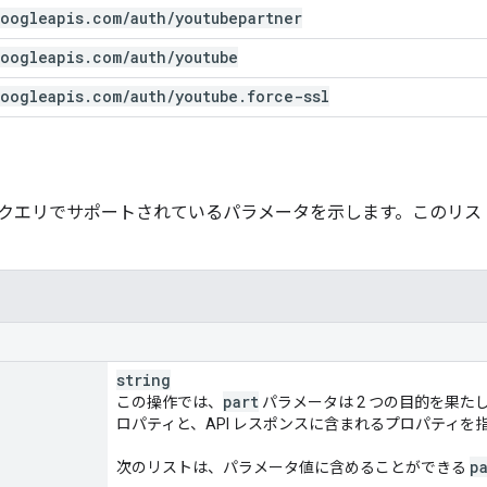
oogleapis
.
com
/
auth
/
youtubepartner
oogleapis
.
com
/
auth
/
youtube
oogleapis
.
com
/
auth
/
youtube
.
force-ssl
クエリでサポートされているパラメータを示します。このリス
string
part
この操作では、
パラメータは 2 つの目的を果
ロパティと、API レスポンスに含まれるプロパティを
p
次のリストは、パラメータ値に含めることができる