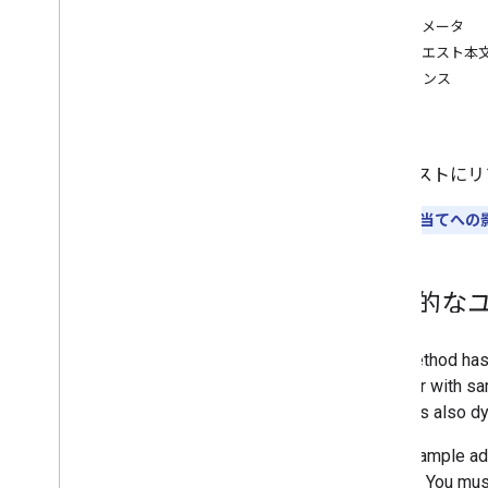
認可
メンバーシップ レベル
パラメータ
Playlist
Images
リクエスト本
playlist
Itemspage
Info
.
total
Results
レスポンス
概要
エラー
list
insert
再生リストにリ
update
delete
割り当てへの影
プレイリスト
検索
定期購入
一般的な
サムネイル
Video
Abuse
Report
Reason
video
Categories
動画
ウォーターマーク
標準クエリ パラメータ
You
Tube Data API のエラー