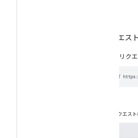
リクエス
HTTP リク
POST https:
認可
このリクエスト
範囲