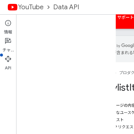
YouTube
Data API
ホーム
ガイド
リファレンス
サンプル
サポート
情報
チャット
は誤りが含まれる
概要
アクティビティ
API
ホーム
プロダ
字幕
channel
Banners
Playlist
I
チャンネル
チャンネルのセクション
コメント
このページの内
コメント スレッド
一般的なユース
i18n
Language
リクエスト
i18n
Region
HTTP リクエ
メンバー