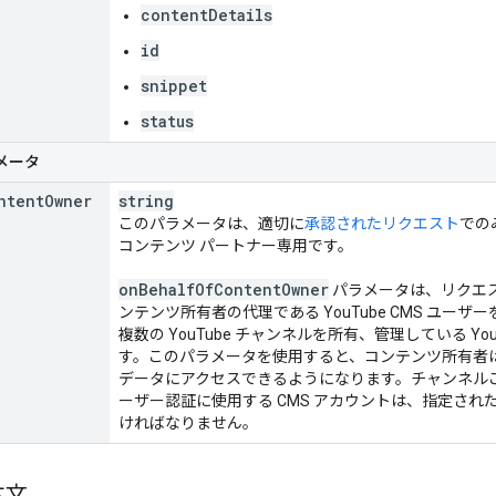
contentDetails
id
snippet
status
メータ
ntent
Owner
string
このパラメータは、適切に
承認されたリクエスト
での
コンテンツ パートナー専用です。
on
Behalf
Of
Content
Owner
パラメータは、リクエ
ンテンツ所有者の代理である YouTube CMS ユ
複数の YouTube チャンネルを所有、管理している Y
す。このパラメータを使用すると、コンテンツ所有者
データにアクセスできるようになります。チャンネル
ーザー認証に使用する CMS アカウントは、指定された 
ければなりません。
本文