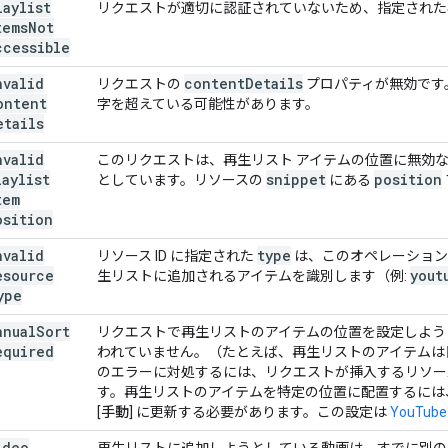
laylist
リクエストが適切に認証されていないため、指定された
tems
Not
ccessible
nvalid
content
Details
リクエストの
プロパティが無効です
ontent
字を超えている可能性があります。
etails
nvalid
このリクエストは、再生リスト アイテムの位置に無効
laylist
snippet
position
としています。リソースの
にある
tem
osition
nvalid
type
リソース ID に指定された
は、このオペレーションで
esource
yout
生リストに追加されるアイテムを識別します（例:
ype
anual
Sort
リクエストで再生リストのアイテムの位置を設定しよう
equired
われていません。（たとえば、再生リストのアイテムは
のエラーに対処するには、リクエストが挿入するリソ
す。再生リストのアイテムを特定の位置に配置するには、
[
手動
] に更新する必要があります。この設定は
YouTub
ideo
再生リストに追加しようとしている動画は、すでに別の