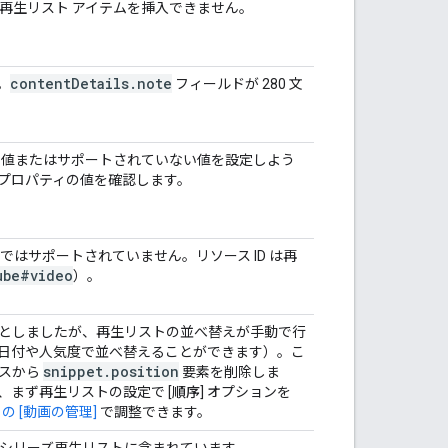
再生リスト アイテムを挿入できません。
content
Details
.
note
。
フィールドが 280 文
な値またはサポートされていない値を設定しよう
プロパティの値を確認します。
はサポートされていません。リソース ID は再
ube#video
）。
としましたが、再生リストの並べ替えが手動で行
日付や人気度で並べ替えることができます）。こ
snippet
.
position
ースから
要素を削除しま
まず再生リストの設定で [
順序
] オプションを
e の [動画の管理]
で調整できます。
シリーズ再生リストに含まれています。