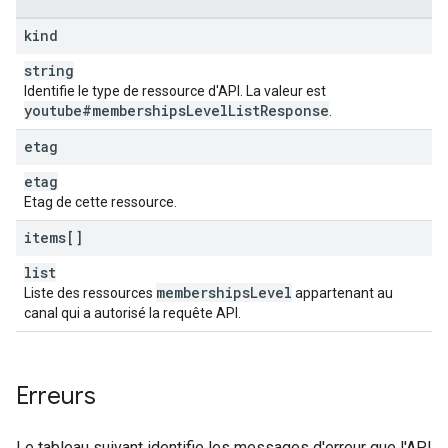
kind
string
Identifie le type de ressource d'API. La valeur est
youtube#memberships
Level
List
Response
.
etag
etag
Etag de cette ressource.
items[]
list
memberships
Level
Liste des ressources
appartenant au
canal qui a autorisé la requête API.
Erreurs
Le tableau suivant identifie les messages d'erreur que l'API