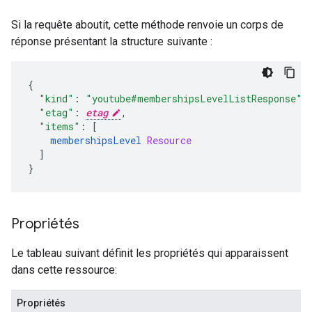
Si la requête aboutit, cette méthode renvoie un corps de
réponse présentant la structure suivante :
{
"kind"
:
"youtube#membershipsLevelListResponse"
,
"etag"
:
etag
,
"items"
:
[
membershipsLevel 
Resource
]
}
Propriétés
Le tableau suivant définit les propriétés qui apparaissent
dans cette ressource:
Propriétés