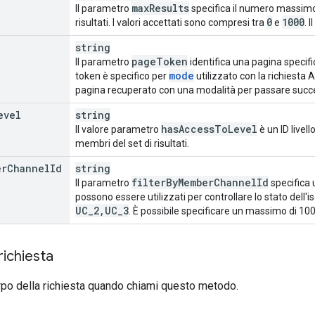
max
Results
Il parametro
specifica il numero massimo d
0
1000
risultati. I valori accettati sono compresi tra
e
. 
string
page
Token
Il parametro
identifica una pagina specifica
mode
token è specifico per
utilizzato con la richiesta A
pagina recuperato con una modalità per passare succe
evel
string
has
Access
To
Level
Il valore parametro
è un ID livell
membri del set di risultati.
er
Channel
Id
string
filter
By
Member
Channel
Id
Il parametro
specifica 
possono essere utilizzati per controllare lo stato dell'i
UC
_
2
,
UC
_
3
. È possibile specificare un massimo di 10
richiesta
orpo della richiesta quando chiami questo metodo.