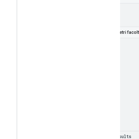
part
Parametri facolt
mode
max
Results