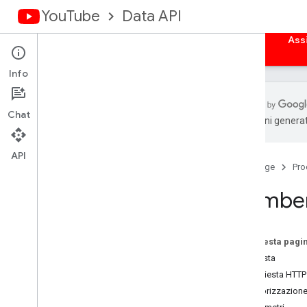
YouTube
Data API
Home page
Guide
Riferimento
Esempi
Ass
Info
Chat
traduzioni generat
Panoramica
Attività
API
Home page
Pro
Sottotitoli codificati
Banner del canale
Members
Canali
Sezioni del canale
Commenti
Su questa pagi
Thread di commenti
Richiesta
i18nlingue
Richiesta HTTP
i18nregioni
Autorizzazion
Gli abbonati