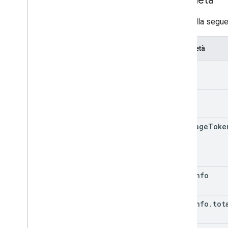
Proprietà
La tabella segue
Proprietà
kind
etag
next
Page
Toke
page
Info
page
Info
.
tot