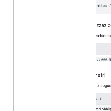
GET https:/
Autorizzazi
Questa richiesta
Ambito
https:
/
/
www
.
g
Parametri
La tabella segue
Parametri
Parametri obbli