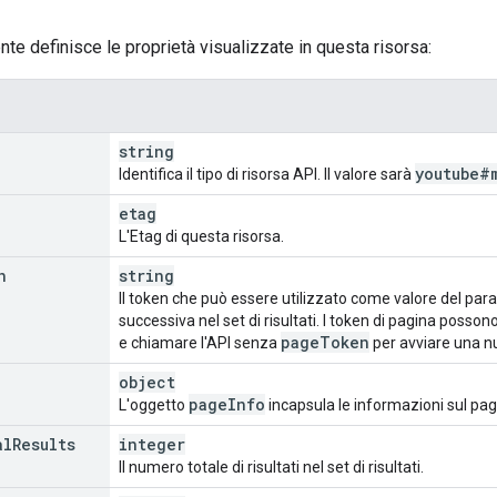
nte definisce le proprietà visualizzate in questa risorsa:
string
youtube#
Identifica il tipo di risorsa API. Il valore sarà
etag
L'Etag di questa risorsa.
n
string
Il token che può essere utilizzato come valore del pa
successiva nel set di risultati. I token di pagina posso
page
Token
e chiamare l'API senza
per avviare una nu
object
page
Info
L'oggetto
incapsula le informazioni sul paging
al
Results
integer
Il numero totale di risultati nel set di risultati.