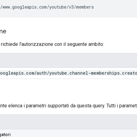
/www.googleapis.com/youtube/v3/members
one
 richiede l'autorizzazione con il seguente ambito:
oogleapis
.
com
/
auth
/
youtube
.
channel-memberships
.
creat
nte elenca i parametri supportati da questa query. Tutti i paramet
gatori