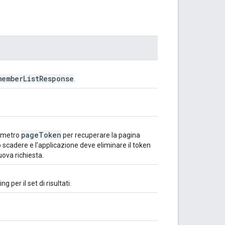
member
List
Response
.
page
Token
rametro
per recuperare la pagina
no scadere e l'applicazione deve eliminare il token
ova richiesta.
 per il set di risultati.