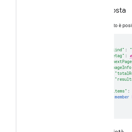
Risposta
Se l'esito è pos
{
"
kind
"
:
"
etag
"
:
e
"
nextPage
"
pageInfo
"
totalR
"
result
},
"
items
"
:
member 
]
}