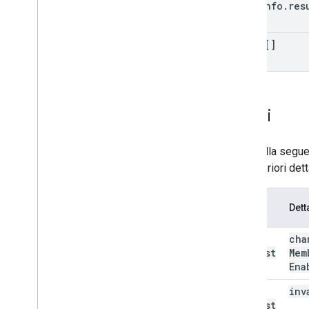
page
Info
.
res
items[]
Errori
La tabella segue
Per ulteriori det
Tipo di
Dett
errore
bad
cha
Request
Mem
(400)
Ena
bad
inv
Request