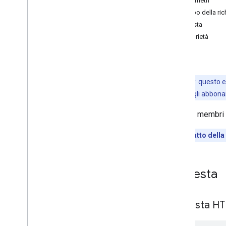
Parametri
Panoramica
Corpo della ric
list
Risposta
Abbonamenti
Proprietà
Playlist
Images
Errori
Playlist
Elementi
Playlist
Cerca
Nota: questo e
Abbonamenti
abilitati gli abbo
Miniature
Elenca i membri 
Motivi di segnalazione di abuso del
video
Impatto della
Categorie video
Video
Filigrane
Richiesta
Parametri di query standard
Errori dell'API di dati di You
Tube
Richiesta H