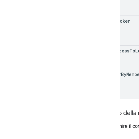
page
Token
has
Access
To
L
filter
By
Memb
Corpo della 
Non fornire il c