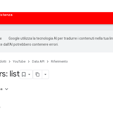
istenza
Google utilizza la tecnologia AI per tradurre i contenuti nella tua li
e dall'AI potrebbero contenere errori.
dotti
YouTube
Data API
Riferimento
: list
na
e