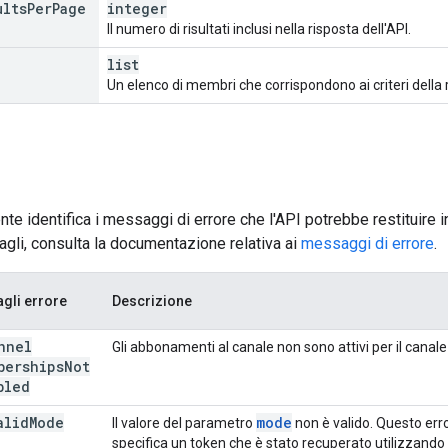
ults
Per
Page
integer
Il numero di risultati inclusi nella risposta dell'API.
list
Un elenco di membri che corrispondono ai criteri della r
nte identifica i messaggi di errore che l'API potrebbe restituire
tagli, consulta la documentazione relativa ai
messaggi di errore
.
agli errore
Descrizione
nnel
Gli abbonamenti al canale non sono attivi per il canale
berships
Not
bled
alid
Mode
mode
Il valore del parametro
non è valido. Questo erro
specifica un token che è stato recuperato utilizzando 