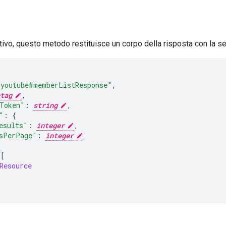
itivo, questo metodo restituisce un corpo della risposta con la se
"youtube#memberListResponse"
,
tag
,
Token
"
:
string
,
"
:
{
esults
"
:
integer
,
sPerPage
"
:
integer
[
Resource