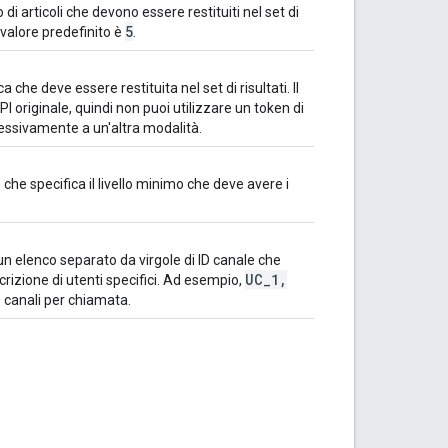
i articoli che devono essere restituiti nel set di
5
Il valore predefinito è
.
 che deve essere restituita nel set di risultati. Il
PI originale, quindi non puoi utilizzare un token di
ssivamente a un'altra modalità.
o che specifica il livello minimo che deve avere i
un elenco separato da virgole di ID canale che
UC
_
1
,
scrizione di utenti specifici. Ad esempio,
0 canali per chiamata.