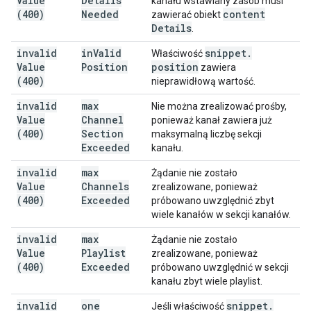
Value
Details
kanału wstawiany zasób musi
(400)
Needed
content
zawierać obiekt
Details
.
invalid
in
Valid
snippet
.
Właściwość
Value
Position
position
zawiera
(400)
nieprawidłową wartość.
invalid
max
Nie można zrealizować prośby,
Value
Channel
ponieważ kanał zawiera już
(400)
Section
maksymalną liczbę sekcji
Exceeded
kanału.
invalid
max
Żądanie nie zostało
Value
Channels
zrealizowane, ponieważ
(400)
Exceeded
próbowano uwzględnić zbyt
wiele kanałów w sekcji kanałów.
invalid
max
Żądanie nie zostało
Value
Playlist
zrealizowane, ponieważ
(400)
Exceeded
próbowano uwzględnić w sekcji
kanału zbyt wiele playlist.
invalid
one
snippet
.
Jeśli właściwość