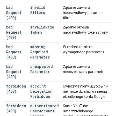
bad
invalid
Żądanie zawiera
Request
Filters
nieprawidłowy parametr
(400)
filtra.
bad
invalid
Page
Żądanie określa
Request
Token
nieprawidłowy token strony.
(400)
bad
missing
W żądaniu brakuje
Request
Required
wymaganego parametru.
(400)
Parameter
bad
unexpected
Żądanie zawiera
Request
Parameter
nieoczekiwany parametr.
(400)
forbidden
account
Uwierzytelniony użytkownik
(403)
Delegation
nie może działać w imieniu
Forbidden
określonego konta Google.
forbidden
authenticated
Konto YouTube
(403)
User
Account
uwierzytelnionego