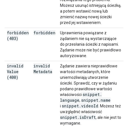
Możesz usunąć istniejącą ścieżkę,
a potem wstawić nową lub
zmienić nazwę nowej ścieżki
przed jej wstawieniem.
forbidden
forbidden
Uprawnienia powiązane z
(403)
żądaniem nie są wystarczające
do przesłania ścieżki z napisami.
Żądanie może nie być prawidłowo
autoryzowane.
invalid
invalid
Żądanie zawiera nieprawidłowe
Value
Metadata
wartości metadanych, które
(400)
uniemożliwiają utworzenie
ścieżki. Sprawdź, czy w żądaniu
podano prawidłowe wartości
snippet
.
właściwości
language
snippet
.
name
,
snippet
.
video
Id
i
. Możesz też
uwzględnić właściwość
snippet
.
is
Draft
, ale nie jest to
wymagane.