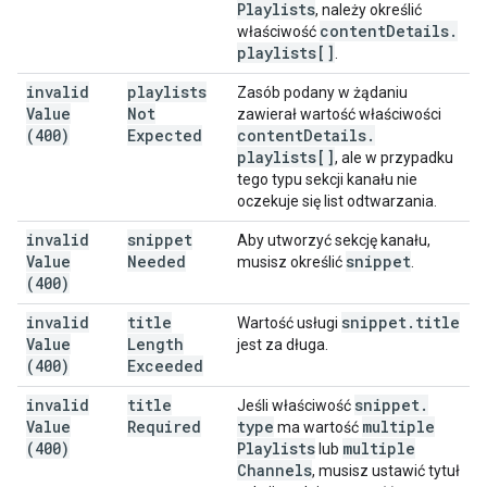
Playlists
, należy określić
content
Details
.
właściwość
playlists[]
.
invalid
playlists
Zasób podany w żądaniu
Value
Not
zawierał wartość właściwości
(400)
Expected
content
Details
.
playlists[]
, ale w przypadku
tego typu sekcji kanału nie
oczekuje się list odtwarzania.
invalid
snippet
Aby utworzyć sekcję kanału,
Value
Needed
snippet
musisz określić
.
(400)
invalid
title
snippet
.
title
Wartość usługi
Value
Length
jest za długa.
(400)
Exceeded
invalid
title
snippet
.
Jeśli właściwość
Value
Required
type
multiple
ma wartość
(400)
Playlists
multiple
lub
Channels
, musisz ustawić tytuł