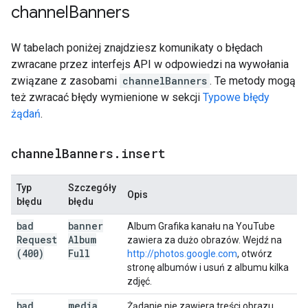
channel
Banners
W tabelach poniżej znajdziesz komunikaty o błędach
zwracane przez interfejs API w odpowiedzi na wywołania
związane z zasobami
channelBanners
. Te metody mogą
też zwracać błędy wymienione w sekcji
Typowe błędy
żądań
.
channel
Banners
.
insert
Typ
Szczegóły
Opis
błędu
błędu
bad
banner
Album Grafika kanału na YouTube
Request
Album
zawiera za dużo obrazów. Wejdź na
(400)
Full
http://photos.google.com
, otwórz
stronę albumów i usuń z albumu kilka
zdjęć.
bad
media
Żądanie nie zawiera treści obrazu.