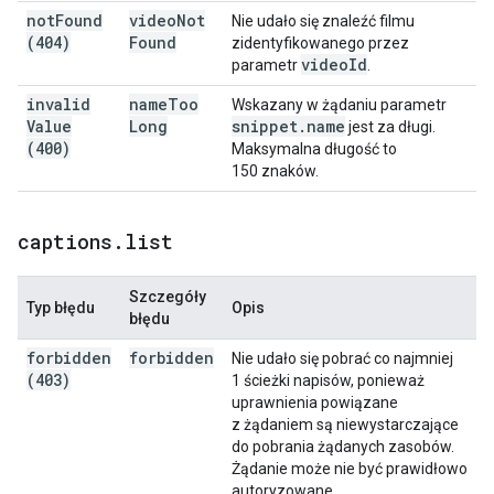
not
Found
video
Not
Nie udało się znaleźć filmu
(404)
Found
zidentyfikowanego przez
video
Id
parametr
.
invalid
name
Too
Wskazany w żądaniu parametr
Value
Long
snippet
.
name
jest za długi.
(400)
Maksymalna długość to
150 znaków.
captions
.
list
Szczegóły
Typ błędu
Opis
błędu
forbidden
forbidden
Nie udało się pobrać co najmniej
(403)
1 ścieżki napisów, ponieważ
uprawnienia powiązane
z żądaniem są niewystarczające
do pobrania żądanych zasobów.
Żądanie może nie być prawidłowo
autoryzowane.