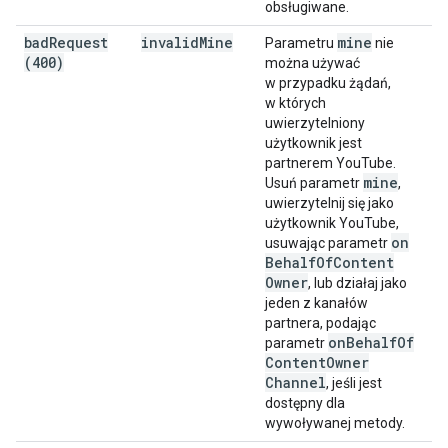
obsługiwane.
bad
Request
invalid
Mine
mine
Parametru
nie
(400)
można używać
w przypadku żądań,
w których
uwierzytelniony
użytkownik jest
partnerem YouTube.
mine
Usuń parametr
,
uwierzytelnij się jako
użytkownik YouTube,
on
usuwając parametr
Behalf
Of
Content
Owner
, lub działaj jako
jeden z kanałów
partnera, podając
on
Behalf
Of
parametr
Content
Owner
Channel
, jeśli jest
dostępny dla
wywoływanej metody.