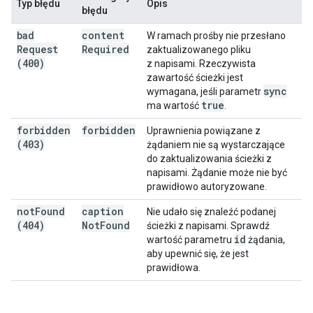
Typ błędu
Opis
błędu
bad
content
W ramach prośby nie przesłano
Request
Required
zaktualizowanego pliku
(400)
z napisami. Rzeczywista
zawartość ścieżki jest
sync
wymagana, jeśli parametr
true
ma wartość
.
forbidden
forbidden
Uprawnienia powiązane z
(403)
żądaniem nie są wystarczające
do zaktualizowania ścieżki z
napisami. Żądanie może nie być
prawidłowo autoryzowane.
not
Found
caption
Nie udało się znaleźć podanej
(404)
Not
Found
ścieżki z napisami. Sprawdź
id
wartość parametru
żądania,
aby upewnić się, że jest
prawidłowa.