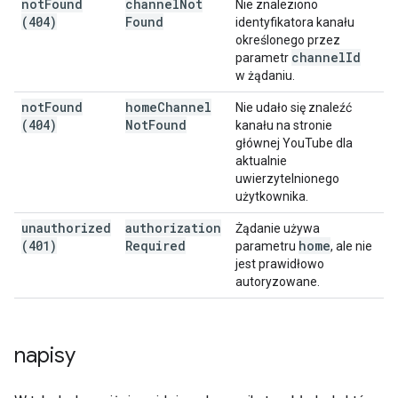
not
Found
channel
Not
Nie znaleziono
(404)
Found
identyfikatora kanału
określonego przez
channel
Id
parametr
w żądaniu.
not
Found
home
Channel
Nie udało się znaleźć
(404)
Not
Found
kanału na stronie
głównej YouTube dla
aktualnie
uwierzytelnionego
użytkownika.
unauthorized
authorization
Żądanie używa
(401)
Required
home
parametru
, ale nie
jest prawidłowo
autoryzowane.
napisy