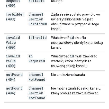
Request
Editable
usunąć.
(400)
forbidden
channel
Żądanie nie zostało prawidłowo
(403)
Section
uwierzytelnione lub nie jest
Forbidden
obsługiwane w przypadku tego
kanału.
invalid
id
Invalid
id
Właściwość
określa
Value
nieprawidłowy identyfikator sekcji
(400)
kanału.
invalid
id
id
Właściwość
musi zawierać
Value
Required
wartość, która identyfikuje
(400)
usuwaną sekcję kanału.
not
Found
channel
Nie znaleziono kanału.
(404)
Not
Found
not
Found
channel
Nie można znaleźć sekcji kanału,
(404)
Section
którą próbujesz zaktualizować.
Not
Found