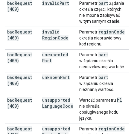
bad
Request
invalid
Part
part
Parametr
żądania
(400)
określa części, których
nie można zapisywać
w tym samym czasie.
bad
Request
invalid
region
Code
Parametr
(400)
Region
Code
określa nieprawidłowy
kod regionu.
bad
Request
unexpected
part
Parametr
(400)
Part
w żądaniu określa
nieoczekiwaną wartość.
bad
Request
unknown
Part
part
Parametr
(400)
w żądaniu określa
nieznaną wartość.
bad
Request
unsupported
hl
Wartość parametru
(400)
Language
Code
nie określa
obsługiwanego kodu
języka.
bad
Request
unsupported
region
Code
Parametr