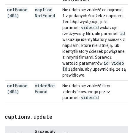
not
Found
caption
Nie udało się znaleźć co najmniej
(404)
Not
Found
1 z podanych ścieżek z napisami.
Ten błąd występuje, jeśli
video
Id
parametr
wskazuje
id
rzeczywisty film, ale parametr
wskazuje identyfikatory ścieżek z
napisami, które nie istnieją, lub
identyfikatory ścieżek powiązane
z innymi filmami. Sprawdź
id
video
wartości parametrów
i
Id
żądania, aby upewnić się, że są
prawidłowe.
not
Found
video
Not
Nie udało się znaleźć filmu
(404)
Found
zidentyfikowanego przez
video
Id
parametr
.
captions
.
update
Szczegóły