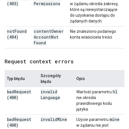
(403)
Permissions
w żądaniu określa zakresy,
które są niewystarczające
do uzyskania dostępu do
żądanych danych.
not
Found
content
Owner
Nie znaleziono podanego
(404)
Account
Not
konta właściciela treści.
Found
Request context errors
Szczegóły
Typ błędu
Opis
błędu
bad
Request
invalid
hl
Wartość parametru
(400)
Language
nie określa
prawidłowego kodu
języka.
bad
Request
invalid
Mine
mine
Użycie parametru
(400)
w żądaniu nie jest