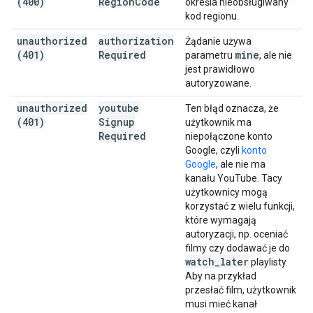
(400)
Region
Code
określa nieobsługiwany
kod regionu.
unauthorized
authorization
Żądanie używa
(401)
Required
mine
parametru
, ale nie
jest prawidłowo
autoryzowane.
unauthorized
youtube
Ten błąd oznacza, że
(401)
Signup
użytkownik ma
Required
niepołączone konto
Google, czyli
konto
Google
, ale nie ma
kanału YouTube. Tacy
użytkownicy mogą
korzystać z wielu funkcji,
które wymagają
autoryzacji, np. oceniać
filmy czy dodawać je do
watch
_
later
playlisty.
Aby na przykład
przesłać film, użytkownik
musi mieć kanał