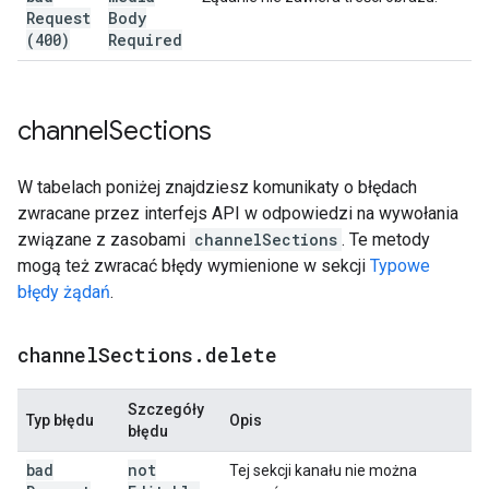
Request
Body
(400)
Required
channel
Sections
W tabelach poniżej znajdziesz komunikaty o błędach
zwracane przez interfejs API w odpowiedzi na wywołania
związane z zasobami
channelSections
. Te metody
mogą też zwracać błędy wymienione w sekcji
Typowe
błędy żądań
.
channel
Sections
.
delete
Szczegóły
Typ błędu
Opis
błędu
bad
not
Tej sekcji kanału nie można