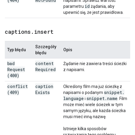
(404)
Not
Found
napisami. Sprawdź wartość
id
parametru
żądania, aby
upewnić się, że jest prawidłowa.
captions
.
insert
Szczegóły
Typ błędu
Opis
błędu
bad
content
Żądanie nie zawiera treści ścieżki
Request
Required
z napisami.
(400)
conflict
caption
Określony film ma już ścieżkę z
(409)
Exists
snippet
.
napisami o podanym
language
snippet
.
name
i
. Film
może mieć wiele ścieżek w tym
samym języku, ale każda ścieżka
musi mieć inną nazwę.
Istnieje kilka sposobów
rozwiązania tego problemu.