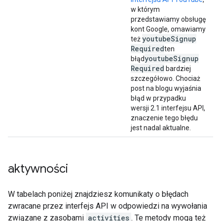
w którym
przedstawiamy obsługę
kont Google, omawiamy
youtube
Signup
też
Required
ten
youtube
Signup
błąd
Required
bardziej
szczegółowo. Chociaż
post na blogu wyjaśnia
błąd w przypadku
wersji 2.1 interfejsu API,
znaczenie tego błędu
jest nadal aktualne.
aktywności
W tabelach poniżej znajdziesz komunikaty o błędach
zwracane przez interfejs API w odpowiedzi na wywołania
związane z zasobami
activities
. Te metody mogą też