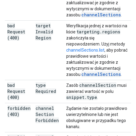
zaktualizować je zgodnie z
wytycznymi w dokumentacji
channel
Sections
zasobu
.
bad
target
Weryfikacja jednej z wartości na
Request
Invalid
targeting
.
regions
liście
(400)
Region
zakończyła się
niepowodzeniem. Użyj metody
channelSections.list
, aby pobrać
prawidłowe wartości i
zaktualizować je zgodnie z
wytycznymi w dokumentacji
channel
Sections
zasobu
.
bad
type
channel
Section
Zasób
musi
Request
Required
zawierać wartość w polu
(400)
snippet
.
type
.
forbidden
channel
Żądanie nie zostało prawidłowo
(403)
Section
uwierzytelnione lub nie jest
Forbidden
obsługiwane w przypadku tego
kanału.