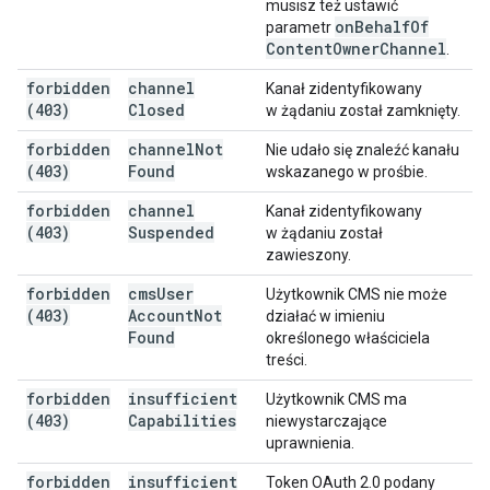
musisz też ustawić
on
Behalf
Of
parametr
Content
Owner
Channel
.
forbidden
channel
Kanał zidentyfikowany
(403)
Closed
w żądaniu został zamknięty.
forbidden
channel
Not
Nie udało się znaleźć kanału
(403)
Found
wskazanego w prośbie.
forbidden
channel
Kanał zidentyfikowany
(403)
Suspended
w żądaniu został
zawieszony.
forbidden
cms
User
Użytkownik CMS nie może
(403)
Account
Not
działać w imieniu
Found
określonego właściciela
treści.
forbidden
insufficient
Użytkownik CMS ma
(403)
Capabilities
niewystarczające
uprawnienia.
forbidden
insufficient
Token OAuth 2.0 podany