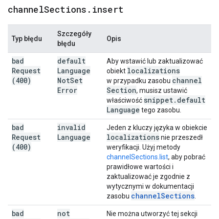
channel
Sections
.
insert
Szczegóły
Typ błędu
Opis
błędu
bad
default
Aby wstawić lub zaktualizować
Request
Language
localizations
obiekt
(400)
Not
Set
channel
w przypadku zasobu
Error
Section
, musisz ustawić
snippet
.
default
właściwość
Language
tego zasobu.
bad
invalid
Jeden z kluczy języka w obiekcie
Request
Language
localizations
nie przeszedł
(400)
weryfikacji. Użyj metody
channelSections.list
, aby pobrać
prawidłowe wartości i
zaktualizować je zgodnie z
wytycznymi w dokumentacji
channel
Sections
zasobu
.
bad
not
Nie można utworzyć tej sekcji