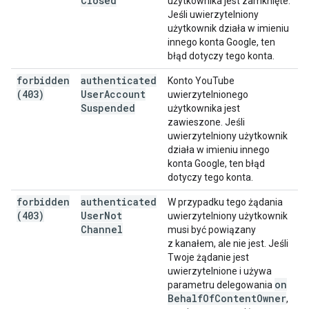
Closed
użytkownika jest zamknięte.
Jeśli uwierzytelniony
użytkownik działa w imieniu
innego konta Google, ten
błąd dotyczy tego konta.
forbidden
authenticated
Konto YouTube
(403)
User
Account
uwierzytelnionego
Suspended
użytkownika jest
zawieszone. Jeśli
uwierzytelniony użytkownik
działa w imieniu innego
konta Google, ten błąd
dotyczy tego konta.
forbidden
authenticated
W przypadku tego żądania
(403)
User
Not
uwierzytelniony użytkownik
Channel
musi być powiązany
z kanałem, ale nie jest. Jeśli
Twoje żądanie jest
uwierzytelnione i używa
on
parametru delegowania
Behalf
Of
Content
Owner
,