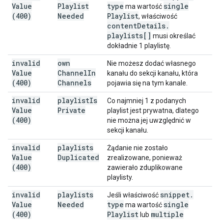
Value
Playlist
type
single
ma wartość
(400)
Needed
Playlist
, właściwość
content
Details
.
playlists[]
musi określać
dokładnie 1 playlistę.
invalid
own
Nie możesz dodać własnego
Value
Channel
In
kanału do sekcji kanału, która
(400)
Channels
pojawia się na tym kanale.
invalid
playlist
Is
Co najmniej 1 z podanych
Value
Private
playlist jest prywatna, dlatego
(400)
nie można jej uwzględnić w
sekcji kanału.
invalid
playlists
Żądanie nie zostało
Value
Duplicated
zrealizowane, ponieważ
(400)
zawierało zduplikowane
playlisty.
invalid
playlists
snippet
.
Jeśli właściwość
Value
Needed
type
single
ma wartość
(400)
Playlist
multiple
lub