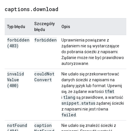
captions
.
download
Szczegóły
Typ błędu
Opis
błędu
forbidden
forbidden
Uprawnienia powiązane z
(403)
żądaniem nie są wystarczające
do pobrania ścieżki z napisami.
Żądanie może nie być prawidłowo
autoryzowane.
invalid
could
Not
Nie udało się przekonwertować
Value
Convert
danych ścieżki z napisami na
(400)
żądany język lub format. Upewnij
tfmt
się, że żądane wartości
tlang
i
są prawidłowe, a wartość
snippet
.
status
żądanej ścieżki
z napisami nie jest równa
failed
.
not
Found
caption
Nie udało się znaleźć ścieżki z