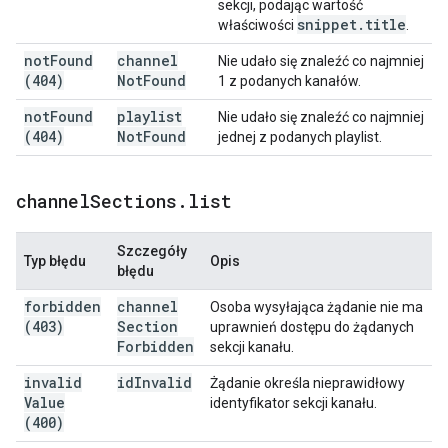
sekcji, podając wartość
snippet
.
title
właściwości
.
not
Found
channel
Nie udało się znaleźć co najmniej
(404)
Not
Found
1 z podanych kanałów.
not
Found
playlist
Nie udało się znaleźć co najmniej
(404)
Not
Found
jednej z podanych playlist.
channel
Sections
.
list
Szczegóły
Typ błędu
Opis
błędu
forbidden
channel
Osoba wysyłająca żądanie nie ma
(403)
Section
uprawnień dostępu do żądanych
Forbidden
sekcji kanału.
invalid
id
Invalid
Żądanie określa nieprawidłowy
Value
identyfikator sekcji kanału.
(400)