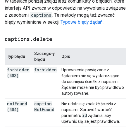
W tabelach poniżej znajdziesz komunikaty o błędach, które
interfejs API zwraca w odpowiedzi na wywołania związane
z zasobami
captions
. Te metody mogą też zwracać
błędy wymienione w sekcji
Typowe błędy żądań
.
captions
.
delete
Szczegóły
Typ błędu
Opis
błędu
forbidden
forbidden
Uprawnienia powiązane z
(403)
żądaniem nie są wystarczające
do usunięcia ścieżki z napisami.
Żądanie może nie być prawidłowo
autoryzowane.
not
Found
caption
Nie udało się znaleźć ścieżki z
(404)
Not
Found
napisami. Sprawdź wartość
id
parametru
żądania, aby
upewnić się, że jest prawidłowa.