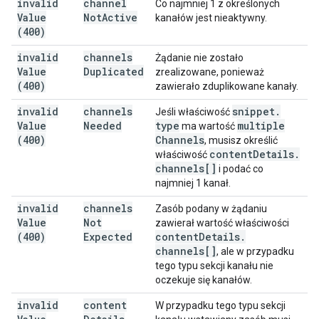
invalid
channel
Co najmniej 1 z określonych
Value
Not
Active
kanałów jest nieaktywny.
(400)
invalid
channels
Żądanie nie zostało
Value
Duplicated
zrealizowane, ponieważ
(400)
zawierało zduplikowane kanały.
invalid
channels
snippet
.
Jeśli właściwość
Value
Needed
type
multiple
ma wartość
(400)
Channels
, musisz określić
content
Details
.
właściwość
channels[]
i podać co
najmniej 1 kanał.
invalid
channels
Zasób podany w żądaniu
Value
Not
zawierał wartość właściwości
(400)
Expected
content
Details
.
channels[]
, ale w przypadku
tego typu sekcji kanału nie
oczekuje się kanałów.
invalid
content
W przypadku tego typu sekcji