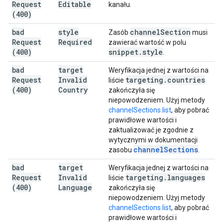
Request
Editable
kanału.
(400)
bad
style
channel
Section
Zasób
musi
Request
Required
zawierać wartość w polu
(400)
snippet
.
style
.
bad
target
Weryfikacja jednej z wartości na
Request
Invalid
targeting
.
countries
liście
(400)
Country
zakończyła się
niepowodzeniem. Użyj metody
channelSections.list
, aby pobrać
prawidłowe wartości i
zaktualizować je zgodnie z
wytycznymi w dokumentacji
channel
Sections
zasobu
.
bad
target
Weryfikacja jednej z wartości na
Request
Invalid
targeting
.
languages
liście
(400)
Language
zakończyła się
niepowodzeniem. Użyj metody
channelSections.list
, aby pobrać
prawidłowe wartości i