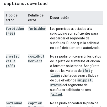
captions
.
download
Tipo de
Detalle del
Descripción
error
error
forbidden
forbidden
Los permisos asociados a la
(403)
solicitud no son suficientes para
descargar el segmento de
subtítulos. Puede que la solicitud
no esté debidamente autorizada.
invalid
could
Not
No se pudieron convertir los datos
Value
Convert
de la pista de subtítulos al idioma
(400)
o formato solicitados. Asegúrate
tfmt
de que los valores de
y
tlang
solicitados sean válidos y
snippet
.
de que el valor de
status
del segmento de
subtítulos solicitado no sea
failed
.
not
Found
caption
No se pudo encontrar la pista de