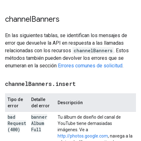
channel
Banners
En las siguientes tablas, se identifican los mensajes de
error que devuelve la API en respuesta a las llamadas
relacionadas con los recursos
channelBanners
. Estos
métodos también pueden devolver los errores que se
enumeran en la sección
Errores comunes de solicitud
.
channel
Banners
.
insert
Tipo de
Detalle
Descripción
error
del error
bad
banner
Tu álbum de diseño del canal de
Request
Album
YouTube tiene demasiadas
(400)
Full
imágenes. Ve a
http://photos.google.com
, navega a la