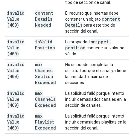
tipo de sección de canal.
invalid
content
El recurso que insertas debe
Value
Details
content
contener un objeto
(400)
Needed
Details
para este tipo de
sección del canal.
invalid
in
Valid
snippet
.
La propiedad
Value
Position
position
contiene un valor no
(400)
válido.
invalid
max
No se puede completar la
Value
Channel
solicitud porque el canal ya tiene
(400)
Section
la cantidad máxima de
Exceeded
secciones.
invalid
max
La solicitud falló porque intentó
Value
Channels
incluir demasiados canales en la
(400)
Exceeded
sección de canales.
invalid
max
La solicitud falló porque intentó
Value
Playlist
incluir demasiadas playlists en la
(400)
Exceeded
sección del canal.