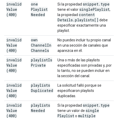
invalid
one
snippet
.
type
Si la propiedad
Value
Playlist
single
Playlist
tiene el valor
,
(400)
Needed
content
la propiedad
Details
.
playlists[]
debe
especificar exactamente una
playlist.
invalid
own
No puedes incluir tu propio canal
Value
Channel
In
en una sección de canales que
(400)
Channels
aparezca en él.
invalid
playlist
Is
Una o más de las playlists
Value
Private
especificadas son privadas y, por
(400)
lo tanto, no se pueden incluir en
la sección del canal.
invalid
playlists
La solicitud falló porque se
Value
Duplicated
especificaron playlists
(400)
duplicadas.
invalid
playlists
snippet
.
type
Si la propiedad
Value
Needed
single
tiene un valor de
(400)
Playlist
multiple
o