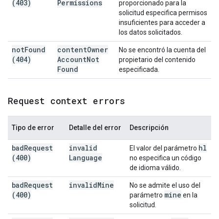
(403)
Permissions
proporcionado para la
solicitud especifica permisos
insuficientes para acceder a
los datos solicitados.
not
Found
content
Owner
No se encontró la cuenta del
(404)
Account
Not
propietario del contenido
Found
especificada.
Request context errors
Tipo de error
Detalle del error
Descripción
bad
Request
invalid
hl
El valor del parámetro
(400)
Language
no especifica un código
de idioma válido.
bad
Request
invalid
Mine
No se admite el uso del
(400)
mine
parámetro
en la
solicitud.