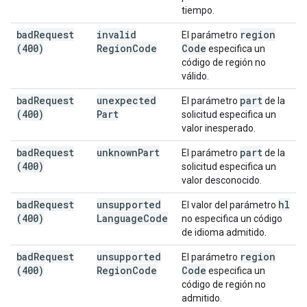
tiempo.
bad
Request
invalid
region
El parámetro
(400)
Region
Code
Code
especifica un
código de región no
válido.
bad
Request
unexpected
part
El parámetro
de la
(400)
Part
solicitud especifica un
valor inesperado.
bad
Request
unknown
Part
part
El parámetro
de la
(400)
solicitud especifica un
valor desconocido.
bad
Request
unsupported
hl
El valor del parámetro
(400)
Language
Code
no especifica un código
de idioma admitido.
bad
Request
unsupported
region
El parámetro
(400)
Region
Code
Code
especifica un
código de región no
admitido.