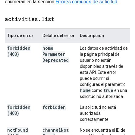
enumeran en la sección
Errores comunes de solicitud
.
activities
.
list
Tipo de error
Detalle del error
Descripción
forbidden
home
Los datos de actividad de
(403)
Parameter
la página principal del
Deprecated
usuario no están
disponibles a través de
esta API. Este error
puede ocurrir si
configuras el parámetro
home
true
como
en una
solicitud no autorizada.
forbidden
forbidden
La solicitud no está
(403)
autorizada
correctamente.
not
Found
channel
Not
No se encuentra el ID de