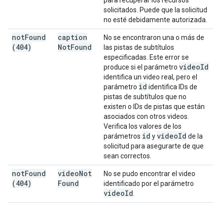
para recuperar los recursos
solicitados. Puede que la solicitud
no esté debidamente autorizada.
not
Found
caption
No se encontraron una o más de
(404)
Not
Found
las pistas de subtítulos
especificadas. Este error se
video
Id
produce si el parámetro
identifica un video real, pero el
id
parámetro
identifica IDs de
pistas de subtítulos que no
existen o IDs de pistas que están
asociados con otros videos.
Verifica los valores de los
id
video
Id
parámetros
y
de la
solicitud para asegurarte de que
sean correctos.
not
Found
video
Not
No se pudo encontrar el video
(404)
Found
identificado por el parámetro
video
Id
.