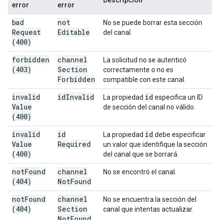
Descripción
error
error
bad
not
No se puede borrar esta sección
Request
Editable
del canal.
(400)
forbidden
channel
La solicitud no se autenticó
(403)
Section
correctamente o no es
Forbidden
compatible con este canal.
invalid
id
Invalid
id
La propiedad
especifica un ID
Value
de sección del canal no válido.
(400)
invalid
id
id
La propiedad
debe especificar
Value
Required
un valor que identifique la sección
(400)
del canal que se borrará.
not
Found
channel
No se encontró el canal.
(404)
Not
Found
not
Found
channel
No se encuentra la sección del
(404)
Section
canal que intentas actualizar.
Not
Found