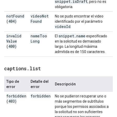
snippet
.
is
Draft
, pero no es
obligatoria.
not
Found
video
Not
No se pudo encontrar el video
(404)
Found
identificado por el parámetro
video
Id
.
invalid
name
Too
snippet
.
name
El
especificado
Value
Long
en la solicitud es demasiado
(400)
largo. La longitud máxima
admitida es de 150 caracteres.
captions
.
list
Tipo de
Detalle del
Descripción
error
error
forbidden
forbidden
No se pudieron recuperar uno o
(403)
más segmentos de subtítulos
porque los permisos asociados a
la solicitud no son suficientes