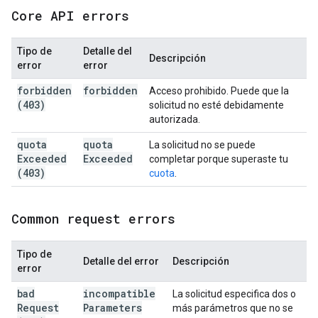
Core API errors
Tipo de
Detalle del
Descripción
error
error
forbidden
forbidden
Acceso prohibido. Puede que la
(403)
solicitud no esté debidamente
autorizada.
quota
quota
La solicitud no se puede
Exceeded
Exceeded
completar porque superaste tu
(403)
cuota
.
Common request errors
Tipo de
Detalle del error
Descripción
error
bad
incompatible
La solicitud especifica dos o
Request
Parameters
más parámetros que no se