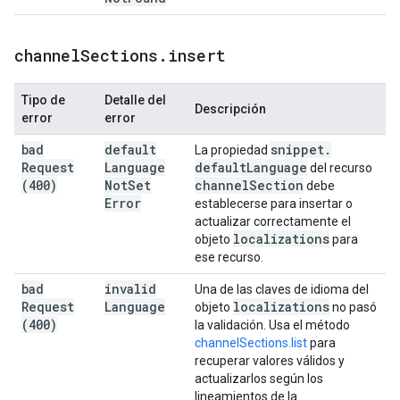
channel
Sections
.
insert
Tipo de
Detalle del
Descripción
error
error
bad
default
snippet
.
La propiedad
Request
Language
default
Language
del recurso
(400)
Not
Set
channel
Section
debe
Error
establecerse para insertar o
actualizar correctamente el
localizations
objeto
para
ese recurso.
bad
invalid
Una de las claves de idioma del
Request
Language
localizations
objeto
no pasó
(400)
la validación. Usa el método
channelSections.list
para
recuperar valores válidos y
actualizarlos según los
lineamientos de la