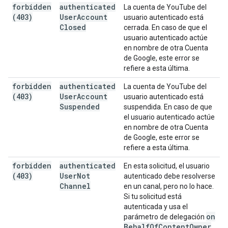
forbidden
authenticated
La cuenta de YouTube del
(403)
User
Account
usuario autenticado está
Closed
cerrada. En caso de que el
usuario autenticado actúe
en nombre de otra Cuenta
de Google, este error se
refiere a esta última.
forbidden
authenticated
La cuenta de YouTube del
(403)
User
Account
usuario autenticado está
Suspended
suspendida. En caso de que
el usuario autenticado actúe
en nombre de otra Cuenta
de Google, este error se
refiere a esta última.
forbidden
authenticated
En esta solicitud, el usuario
(403)
User
Not
autenticado debe resolverse
Channel
en un canal, pero no lo hace.
Si tu solicitud está
autenticada y usa el
on
parámetro de delegación
Behalf
Of
Content
Owner
,