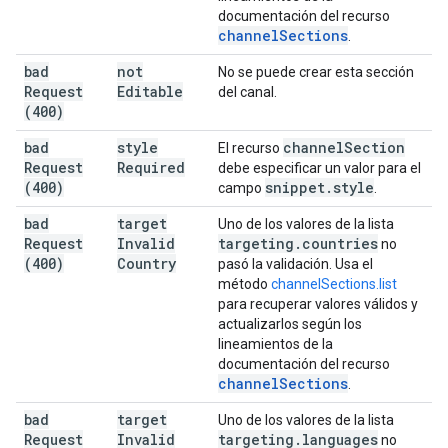
documentación del recurso
channel
Sections
.
bad
not
No se puede crear esta sección
Request
Editable
del canal.
(400)
bad
style
channel
Section
El recurso
Request
Required
debe especificar un valor para el
(400)
snippet
.
style
campo
.
bad
target
Uno de los valores de la lista
Request
Invalid
targeting
.
countries
no
(400)
Country
pasó la validación. Usa el
método
channelSections.list
para recuperar valores válidos y
actualizarlos según los
lineamientos de la
documentación del recurso
channel
Sections
.
bad
target
Uno de los valores de la lista
Request
Invalid
targeting
.
languages
no