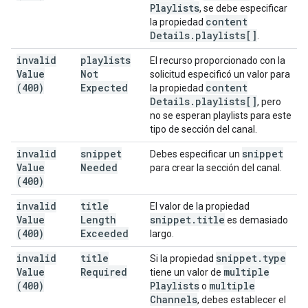
Playlists
, se debe especificar
content
la propiedad
Details
.
playlists[]
.
invalid
playlists
El recurso proporcionado con la
Value
Not
solicitud especificó un valor para
(400)
Expected
content
la propiedad
Details
.
playlists[]
, pero
no se esperan playlists para este
tipo de sección del canal.
invalid
snippet
snippet
Debes especificar un
Value
Needed
para crear la sección del canal.
(400)
invalid
title
El valor de la propiedad
Value
Length
snippet
.
title
es demasiado
(400)
Exceeded
largo.
invalid
title
snippet
.
type
Si la propiedad
Value
Required
multiple
tiene un valor de
(400)
Playlists
multiple
o
Channels
, debes establecer el