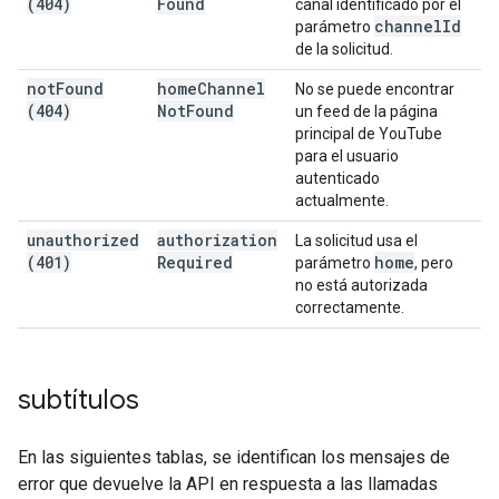
(404)
Found
canal identificado por el
channel
Id
parámetro
de la solicitud.
not
Found
home
Channel
No se puede encontrar
(404)
Not
Found
un feed de la página
principal de YouTube
para el usuario
autenticado
actualmente.
unauthorized
authorization
La solicitud usa el
(401)
Required
home
parámetro
, pero
no está autorizada
correctamente.
subtítulos
En las siguientes tablas, se identifican los mensajes de
error que devuelve la API en respuesta a las llamadas