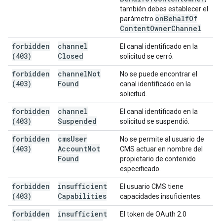
también debes establecer el
on
Behalf
Of
parámetro
Content
Owner
Channel
.
forbidden
channel
El canal identificado en la
(403)
Closed
solicitud se cerró.
forbidden
channel
Not
No se puede encontrar el
(403)
Found
canal identificado en la
solicitud.
forbidden
channel
El canal identificado en la
(403)
Suspended
solicitud se suspendió.
forbidden
cms
User
No se permite al usuario de
(403)
Account
Not
CMS actuar en nombre del
Found
propietario de contenido
especificado.
forbidden
insufficient
El usuario CMS tiene
(403)
Capabilities
capacidades insuficientes.
forbidden
insufficient
El token de OAuth 2.0