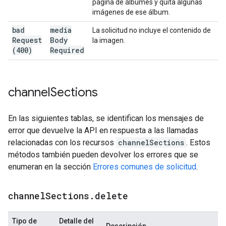
página de álbumes y quita algunas
imágenes de ese álbum.
bad
media
La solicitud no incluye el contenido de
Request
Body
la imagen.
(400)
Required
channel
Sections
En las siguientes tablas, se identifican los mensajes de
error que devuelve la API en respuesta a las llamadas
relacionadas con los recursos
channelSections
. Estos
métodos también pueden devolver los errores que se
enumeran en la sección
Errores comunes de solicitud
.
channel
Sections
.
delete
Tipo de
Detalle del