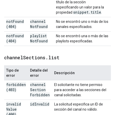
título de la sección
especificando un valor para la
snippet
.
title
propiedad
.
not
Found
channel
No se encontró uno o más de los
(404)
Not
Found
canales especificados.
not
Found
playlist
No se encontró una o más de las
(404)
Not
Found
playlists especificadas.
channel
Sections
.
list
Tipo de
Detalle del
Descripción
error
error
forbidden
channel
El solicitante no tiene permiso
(403)
Section
para acceder a las secciones del
Forbidden
canal solicitadas.
invalid
id
Invalid
La solicitud especifica un ID de
Value
sección del canal no válido.
(400)