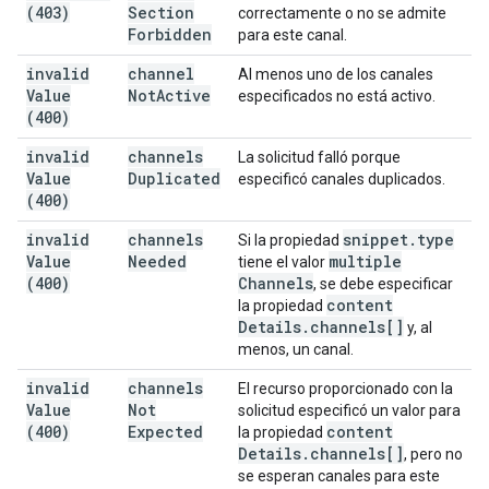
(403)
Section
correctamente o no se admite
Forbidden
para este canal.
invalid
channel
Al menos uno de los canales
Value
Not
Active
especificados no está activo.
(400)
invalid
channels
La solicitud falló porque
Value
Duplicated
especificó canales duplicados.
(400)
invalid
channels
snippet
.
type
Si la propiedad
Value
Needed
multiple
tiene el valor
(400)
Channels
, se debe especificar
content
la propiedad
Details
.
channels[]
y, al
menos, un canal.
invalid
channels
El recurso proporcionado con la
Value
Not
solicitud especificó un valor para
(400)
Expected
content
la propiedad
Details
.
channels[]
, pero no
se esperan canales para este