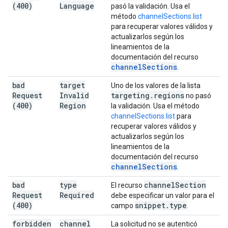
(400)
Language
pasó la validación. Usa el
método
channelSections.list
para recuperar valores válidos y
actualizarlos según los
lineamientos de la
documentación del recurso
channel
Sections
.
bad
target
Uno de los valores de la lista
Request
Invalid
targeting
.
regions
no pasó
(400)
Region
la validación. Usa el método
channelSections.list
para
recuperar valores válidos y
actualizarlos según los
lineamientos de la
documentación del recurso
channel
Sections
.
bad
type
channel
Section
El recurso
Request
Required
debe especificar un valor para el
(400)
snippet
.
type
campo
.
forbidden
channel
La solicitud no se autenticó