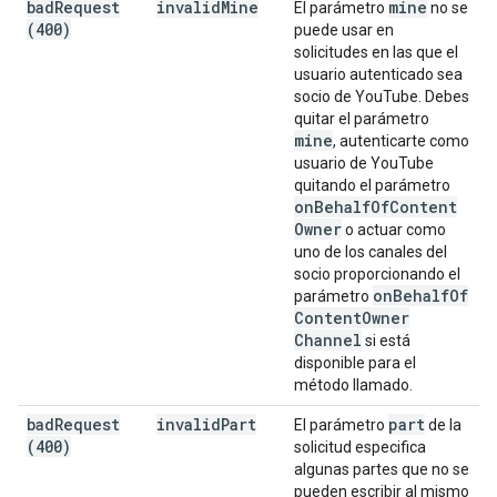
bad
Request
invalid
Mine
mine
El parámetro
no se
(400)
puede usar en
solicitudes en las que el
usuario autenticado sea
socio de YouTube. Debes
quitar el parámetro
mine
, autenticarte como
usuario de YouTube
quitando el parámetro
on
Behalf
Of
Content
Owner
o actuar como
uno de los canales del
socio proporcionando el
on
Behalf
Of
parámetro
Content
Owner
Channel
si está
disponible para el
método llamado.
bad
Request
invalid
Part
part
El parámetro
de la
(400)
solicitud especifica
algunas partes que no se
pueden escribir al mismo