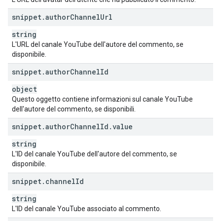
snippet
.
author
Channel
Url
string
L'URL del canale YouTube dell'autore del commento, se
disponibile.
snippet
.
author
Channel
Id
object
Questo oggetto contiene informazioni sul canale YouTube
dell'autore del commento, se disponibili.
snippet
.
author
Channel
Id
.
value
string
L'ID del canale YouTube dell'autore del commento, se
disponibile.
snippet
.
channel
Id
string
L'ID del canale YouTube associato al commento.