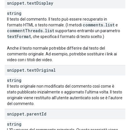
snippet
.
text
Display
string
Il testo del commento. Il testo può essere recuperato in
comments
.
list
formato HTML o testo normale. (I metodi
e
comment
Threads
.
list
supportano entrambi un parametro
text
Format
, che specifica il formato di testo scelto.)
Anche il testo normale potrebbe differire dal testo del
commento originale. Ad esempio, potrebbe sostituire i link ai
video con i titoli dei video.
snippet
.
text
Original
string
Il testo originale non modificato del commento così come è
stato pubblicato inizialmente o aggiornato l'ultima volta. Il testo
originale viene restituito all'utente autenticato solo se è l'autore
del commento.
snippet
.
parent
Id
string