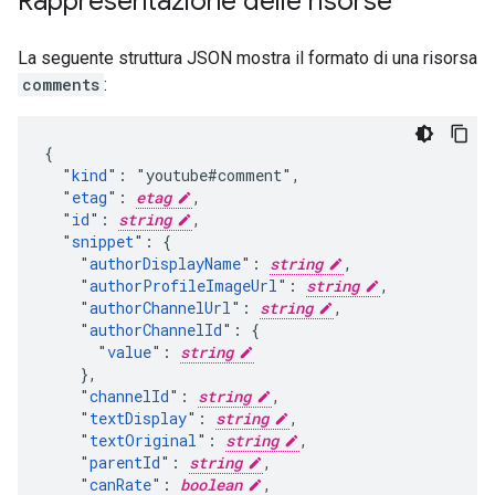
Rappresentazione delle risorse
La seguente struttura JSON mostra il formato di una risorsa
comments
:
{

  "
kind
": "youtube#comment",

  "
etag
": 
etag
,

  "
id
": 
string
,

  "
snippet
": {

    "
authorDisplayName
": 
string
,

    "
authorProfileImageUrl
": 
string
,

    "
authorChannelUrl
": 
string
,

    "
authorChannelId
": {

      "
value
": 
string
    },

    "
channelId
": 
string
,

    "
textDisplay
": 
string
,

    "
textOriginal
": 
string
,

    "
parentId
": 
string
,

    "
canRate
": 
boolean
,
