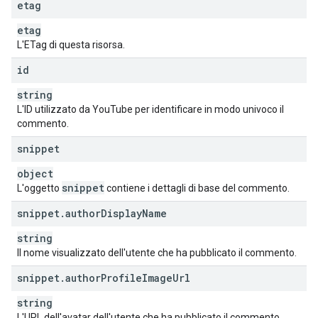
etag
etag
L'ETag di questa risorsa.
id
string
L'ID utilizzato da YouTube per identificare in modo univoco il
commento.
snippet
object
snippet
L'oggetto
contiene i dettagli di base del commento.
snippet
.
author
Display
Name
string
Il nome visualizzato dell'utente che ha pubblicato il commento.
snippet
.
author
Profile
Image
Url
string
L'URL dell'avatar dell'utente che ha pubblicato il commento.