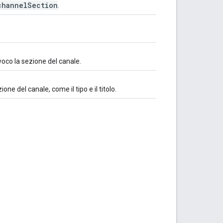
channel
Section
.
voco la sezione del canale.
one del canale, come il tipo e il titolo.