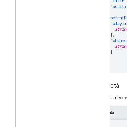
"
title
"
"
positi
}
,
"
contentD
"
playli
strin
],
"
channe
strin
]
}

}
Proprietà
La tabella segue
Proprietà
kind