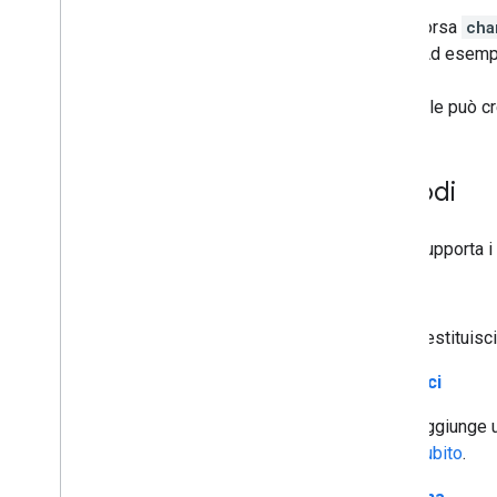
Commenti
Una risorsa
cha
Thread di commenti
piano. Ad esempi
i18nlingue
i18nregioni
Un canale può c
Gli abbonati
Abbonamenti
Playlist
Images
Metodi
Playlist
Elementi
Playlist
L'API supporta i
Cerca
Abbonamenti
list
Miniature
Restituisc
Motivi di segnalazione di abuso del
video
inserisci
Categorie video
Video
Aggiunge u
Filigrane
subito
.
Parametri di query standard
Errori dell'API di dati di You
Tube