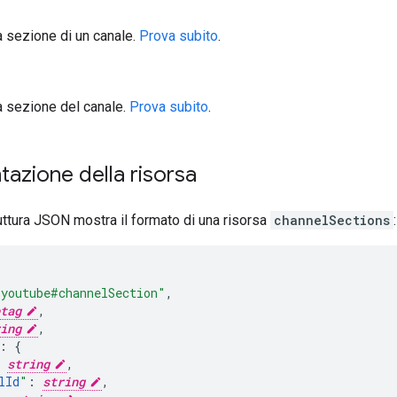
a sezione di un canale.
Prova subito
.
a sezione del canale.
Prova subito
.
azione della risorsa
ttura JSON mostra il formato di una risorsa
channelSections
:
"youtube#channelSection"
,
tag
,
ing
,
:
string
,
lId
"
:
string
,