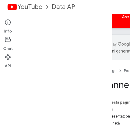
YouTube
Data API
Home page
Guide
Riferimento
Esempi
Ass
Info
Chat
traduzioni generat
Panoramica
Attività
API
Home page
Pro
Sottotitoli codificati
Banner del canale
Channe
Canali
Sezioni del canale
Panoramica
Su questa pagi
list
Metodi
insert
Rappresentazione
update
Proprietà
delete