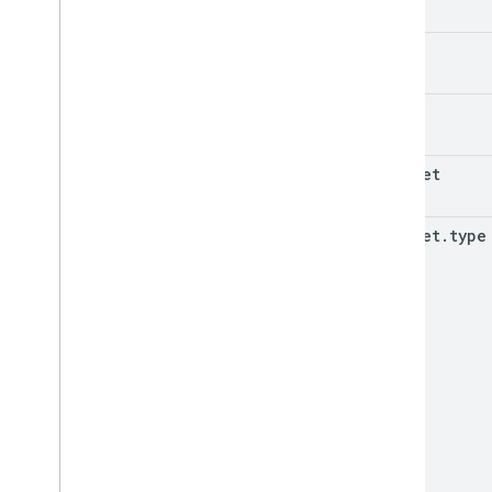
etag
id
snippet
snippet
.
type