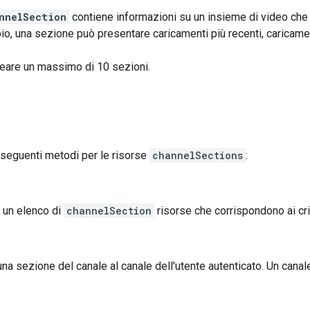
nnelSection
contiene informazioni su un insieme di video che 
o, una sezione può presentare caricamenti più recenti, caricamenti
reare un massimo di 10 sezioni.
 seguenti metodi per le risorse
channelSections
:
i un elenco di
channelSection
risorse che corrispondono ai crit
na sezione del canale al canale dell'utente autenticato. Un cana