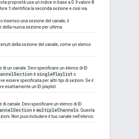
0
ta proprietà usa un indice in base a 0. Il valore
1
alore
identifica la seconda sezione e così via.
 inserisci una sezione del canale, il
 della nuova sezione per ultima.
tenuti della sezione del canale, come un elenco
e di un canale. Devi specificare un elenco di ID
hannel
Section
single
Playlist
è
o
e essere specificata per altri tipi di sezioni. Se il
re esattamente un ID playlist.
 di canale. Devi specificare un elenco di ID
annel
Section
multiple
Channels
è
. Questa
zioni. Non puoi includere il tuo canale nell'elenco.