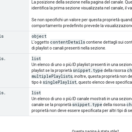
La posizione della sezione nella pagina del canale. Ques
identifica la prima sezione visualizzata nel canale, il v
Se non specifichi un valore per questa proprietà quando
comportamento predefinito prevede la visualizzazione
ls
object
content
Details
L'oggetto
contiene dettagli sui con
di playlist o canali presenti nella sezione.
ls
.
list
Un elenco di uno o più ID playlist presenti in una sezion
snippet
.
type
c
playlist se la proprietà
della risorsa
multiple
Playlists
; inoltre, questa proprietà non dev
single
Playlist
tipo è
, questo elenco deve specifica
ls
.
list
Un elenco di uno o più ID canale mostrati in una sezione
snippet
.
type
ch
canale se la proprietà
della risorsa
proprietà non deve essere specificata per altri tipi di se
Questa pagina è stata utile?