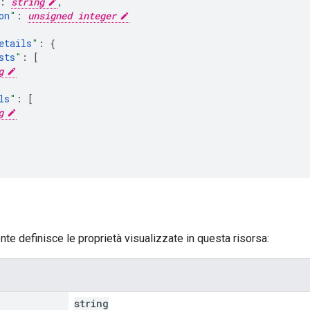
:
string
,
on
"
:
unsigned integer
etails
"
:
sts
"
:
[
g
ls
"
:
[
g
nte definisce le proprietà visualizzate in questa risorsa:
string