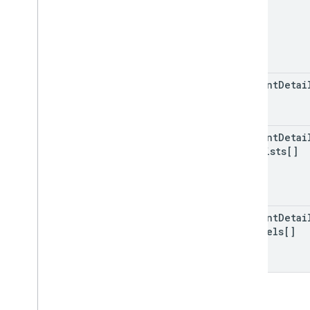
content
Detai
content
Detai
playlists[]
content
Detai
channels[]