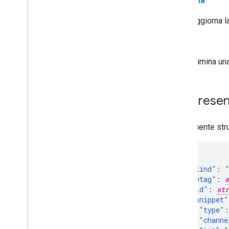
aggiorna
Aggiorna l
elimina
Elimina un
Rappresent
La seguente stru
"
kind
"
:
"
etag
"
:
e
"
id
"
:
str
"
snippet
"
"
type
"
:
"
channe