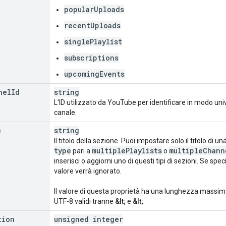
popularUploads
recentUploads
singlePlaylist
subscriptions
upcomingEvents
nel
Id
string
L'ID utilizzato da YouTube per identificare in modo uni
canale.
e
string
Il titolo della sezione. Puoi impostare solo il titolo di
type
multiple
Playlists
multiple
Chann
pari a
o
inserisci o aggiorni uno di questi tipi di sezioni. Se specifi
valore verrà ignorato.
Il valore di questa proprietà ha una lunghezza massima 
UTF-8 validi tranne
&lt;
e
&lt;
.
tion
unsigned integer