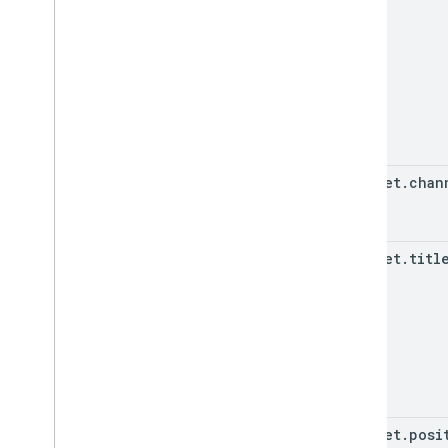
snippet
.
chan
snippet
.
titl
snippet
.
posi