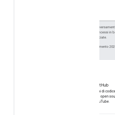
Salvo quando diversamente 
codice sono concessi in b
delle sue consociate.
Ultimo aggiornamento 202
Blog
GitHub
Ultime notizie sul blog di
Trova esempi di codic
YouTube
altri progetti open sou
YouTube.