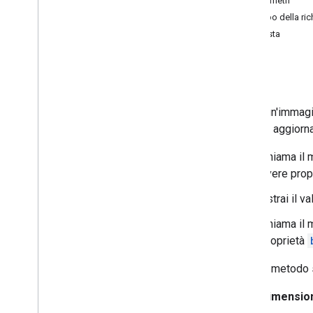
Parametri
i18nregioni
Corpo della ric
Gli abbonati
Risposta
Abbonamenti
Errori
Playlist
Images
Prova
Playlist
Elementi
Playlist
Carica un'immagi
Cerca
fasi per aggiorn
Abbonamenti
Miniature
Chiama il
Motivi di segnalazione di abuso del
avere prop
video
Categorie video
Estrai il v
Video
Chiama il
Filigrane
proprietà
Parametri di query standard
Errori dell'API di dati di You
Tube
Questo metodo sup
Dimension