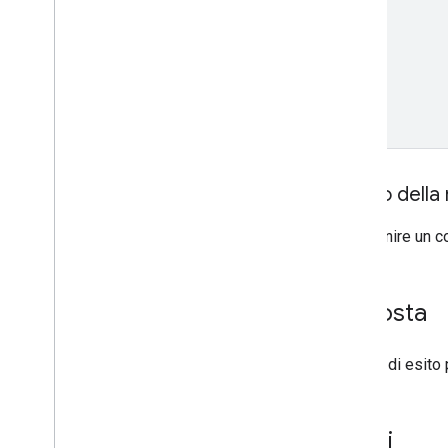
Corpo della 
Non fornire un c
Risposta
In caso di esito
Errori