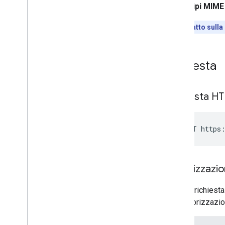
Tipi MIME 
Impatto sulla
Richiesta
Richiesta H
POST https:
Autorizzazi
Questa richiesta
sull'autorizzazi