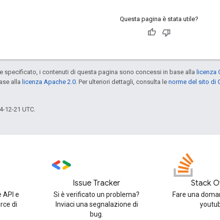
Questa pagina è stata utile?
specificato, i contenuti di questa pagina sono concessi in base alla
licenza 
ase alla
licenza Apache 2.0
. Per ulteriori dettagli, consulta le
norme del sito di
4-12-21 UTC.
Issue Tracker
Stack O
e API e
Si è verificato un problema?
Fare una doman
rce di
Inviaci una segnalazione di
youtu
bug.