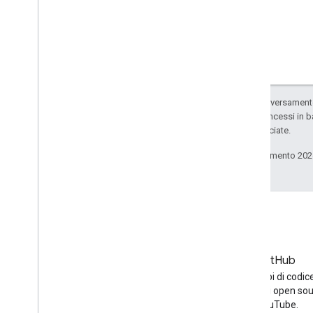
Salvo quando diversamente 
codice sono concessi in b
delle sue consociate.
Ultimo aggiornamento 202
Blog
GitHub
Ultime notizie sul blog di
Trova esempi di codic
YouTube
altri progetti open sou
YouTube.