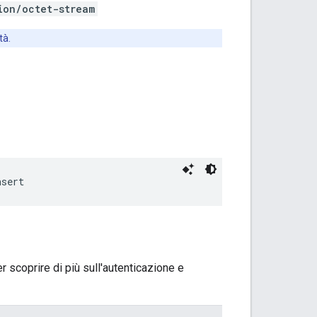
ion/octet-stream
tà.
nsert
 scoprire di più sull'autenticazione e