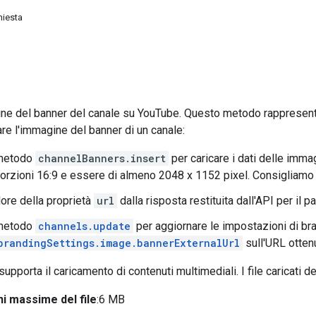
hiesta
ne del banner del canale su YouTube. Questo metodo rappresenta
are l'immagine del banner di un canale:
 metodo
channelBanners.insert
per caricare i dati delle imm
orzioni 16:9 e essere di almeno 2048 x 1152 pixel. Consigliamo 
alore della proprietà
url
dalla risposta restituita dall'API per il 
 metodo
channels.update
per aggiornare le impostazioni di bra
brandingSettings.image.bannerExternalUrl
sull'URL otten
porta il caricamento di contenuti multimediali. I file caricati de
i massime del file
:6 MB