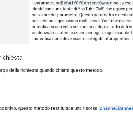
on
Behalf
Of
Content
Owner
Il parametro
indica che 
identificano un utente di YouTube CMS che agisce per c
nel valore del parametro. Questo parametro è destinat
possiedono e gestiscono molti canali YouTube diversi. C
autenticarsi una volta sola per accedere a tutti i dati d
credenziali di autenticazione per ogni singolo canale.
l'autenticazione deve essere collegato al proprietario 
richiesta
orpo della richiesta quando chiami questo metodo.
 positivo, questo metodo restituisce una risorsa
channelBanne