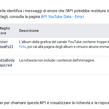
lla identifica i messaggi di errore che l'API potrebbe restituire
tagli, consulta la pagina
API YouTube Data - Errori
.
ttaglio
Descrizione
rore
nner
L'album della grafica del canale YouTube contiene troppe im
bum
Full
Foto
, poi vai alla pagina degli album e rimuovi alcune immag
dia
Body
La richiesta non include i contenuti dell'immagine.
quired
er
per chiamare questa API e visualizzare la richiesta e la rispos