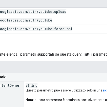
oogleapis
.
com
/
auth
/
youtube
.
upload
oogleapis
.
com
/
auth
/
youtube
oogleapis
.
com
/
auth
/
youtube
.
force-ssl
nte elenca i parametri supportati da questa query. Tutti i paramet
ativi
ntent
Owner
string
Questo parametro può essere utilizzato solo in una
ri
Nota:
questo parametro è destinato esclusivamente ai 