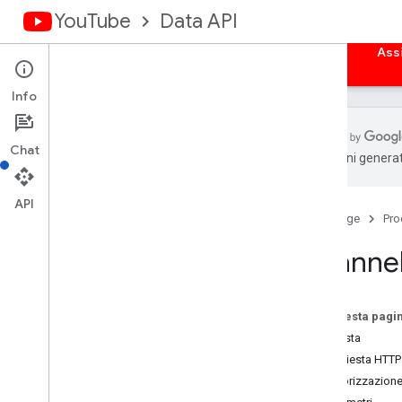
YouTube
Data API
Home page
Guide
Riferimento
Esempi
Ass
Info
Chat
traduzioni generat
Panoramica
Attività
API
Home page
Pro
Sottotitoli codificati
Banner del canale
Channe
Panoramica
insert
Canali
Su questa pagi
Sezioni del canale
Richiesta
Commenti
Richiesta HTTP
Thread di commenti
Autorizzazion
i18nlingue