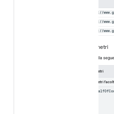
Ambito
https:
/
/
www
.
g
https:
/
/
www
.
g
https:
/
/
www
.
g
Parametri
La tabella segue
Parametri
Parametri facolt
on
Behalf
Of
Co