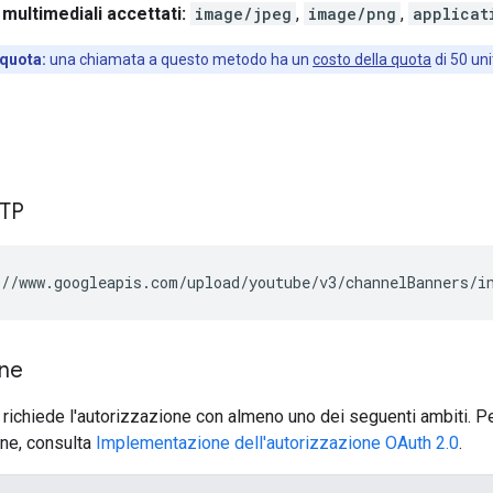
multimediali accettati:
image/jpeg
,
image/png
,
applicat
 quota:
una chiamata a questo metodo ha un
costo della quota
di 50 uni
TTP
//www.googleapis.com/upload/youtube/v3/channelBanners/i
one
 richiede l'autorizzazione con almeno uno dei seguenti ambiti. Per
one, consulta
Implementazione dell'autorizzazione OAuth 2.0
.