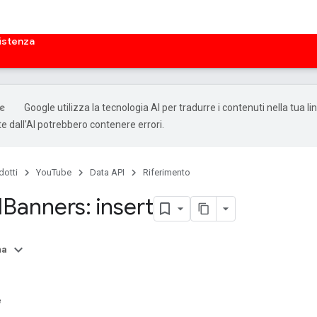
istenza
Google utilizza la tecnologia AI per tradurre i contenuti nella tua li
e dall'AI potrebbero contenere errori.
dotti
YouTube
Data API
Riferimento
l
Banners: insert
na
e