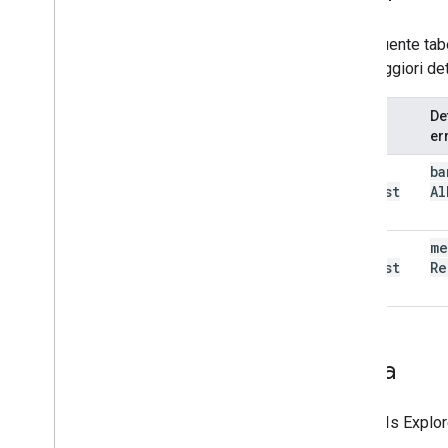
La seguente tabe
Per maggiori det
Tipo di
De
errore
er
bad
ba
Request
Al
(400)
bad
me
Request
Re
(400)
Prova
Usa
APIs Explor