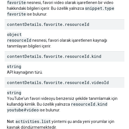
favorite
nesnesi, favori video olarak işaretlenen bir video
snippet
.
type
hakkındaki bilgileri içerir. Bu özellik yalnızca
favorite
ise bulunur.
content
Details
.
favorite
.
resource
Id
object
resource
Id
nesnesi, favori olarak işaretlenen kaynağı
tanımlayan bilgileri içerir.
content
Details
.
favorite
.
resource
Id
.
kind
string
API kaynağının türü.
content
Details
.
favorite
.
resource
Id
.
video
Id
string
YouTube'un favori videoyu benzersiz şekilde tanımlamak için
resource
Id
.
kind
kullandığı kimlik. Bu özellik yalnızca
youtube#video
ise bulunur.
activities
.
list
Not:
yöntemi şu anda yeni yorumlar için
kaynak döndürmemektedir.