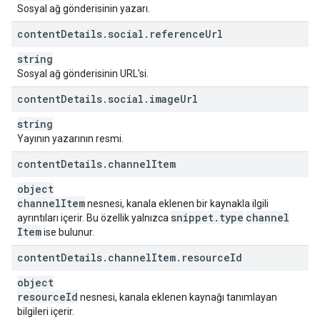
Sosyal ağ gönderisinin yazarı.
content
Details
.
social
.
reference
Url
string
Sosyal ağ gönderisinin URL'si.
content
Details
.
social
.
image
Url
string
Yayının yazarının resmi.
content
Details
.
channel
Item
object
channel
Item
nesnesi, kanala eklenen bir kaynakla ilgili
snippet
.
type
channel
ayrıntıları içerir. Bu özellik yalnızca
Item
ise bulunur.
content
Details
.
channel
Item
.
resource
Id
object
resource
Id
nesnesi, kanala eklenen kaynağı tanımlayan
bilgileri içerir.