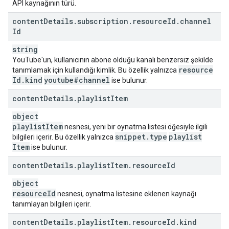
API kaynağının türü.
content
Details
.
subscription
.
resource
Id
.
channel
Id
string
YouTube'un, kullanıcının abone olduğu kanalı benzersiz şekilde
resource
tanımlamak için kullandığı kimlik. Bu özellik yalnızca
Id
.
kind
youtube#channel
ise bulunur.
content
Details
.
playlist
Item
object
playlist
Item
nesnesi, yeni bir oynatma listesi öğesiyle ilgili
snippet
.
type
playlist
bilgileri içerir. Bu özellik yalnızca
Item
ise bulunur.
content
Details
.
playlist
Item
.
resource
Id
object
resource
Id
nesnesi, oynatma listesine eklenen kaynağı
tanımlayan bilgileri içerir.
content
Details
.
playlist
Item
.
resource
Id
.
kind