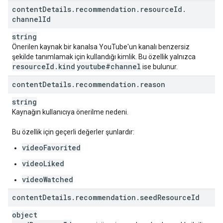
content
Details
.
recommendation
.
resource
Id
.
channel
Id
string
Önerilen kaynak bir kanalsa YouTube'un kanalı benzersiz
şekilde tanımlamak için kullandığı kimlik. Bu özellik yalnızca
resource
Id
.
kind
youtube#channel
ise bulunur.
content
Details
.
recommendation
.
reason
string
Kaynağın kullanıcıya önerilme nedeni.
Bu özellik için geçerli değerler şunlardır:
videoFavorited
videoLiked
videoWatched
content
Details
.
recommendation
.
seed
Resource
Id
object