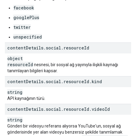
facebook
googlePlus
twitter
unspecified
content
Details
.
social
.
resource
Id
object
resource
Id
nesnesi, bir sosyal ağ yayınıyla ilişkili kaynağı
tanımlayan bilgileri kapsar.
content
Details
.
social
.
resource
Id
.
kind
string
API kaynağının türü.
content
Details
.
social
.
resource
Id
.
video
Id
string
Gönderi bir videoyu referans alıyorsa YouTube'un, sosyal ağ
gönderisinde yer alan videoyu benzersiz şekilde tanımlamak