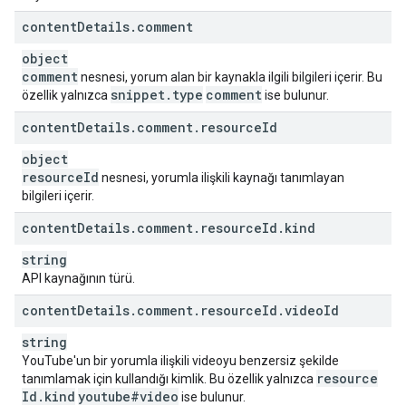
content
Details
.
comment
object
comment
nesnesi, yorum alan bir kaynakla ilgili bilgileri içerir. Bu
snippet
.
type
comment
özellik yalnızca
ise bulunur.
content
Details
.
comment
.
resource
Id
object
resource
Id
nesnesi, yorumla ilişkili kaynağı tanımlayan
bilgileri içerir.
content
Details
.
comment
.
resource
Id
.
kind
string
API kaynağının türü.
content
Details
.
comment
.
resource
Id
.
video
Id
string
YouTube'un bir yorumla ilişkili videoyu benzersiz şekilde
resource
tanımlamak için kullandığı kimlik. Bu özellik yalnızca
Id
.
kind
youtube#video
ise bulunur.