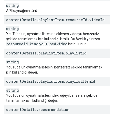
string
API kaynağının türü.
content
Details
.
playlist
Item
.
resource
Id
.
video
Id
string
YouTube'un, oynatma listesine eklenen videoyu benzersiz
şekilde tanımlamak için kullandığı kimlik. Bu özellik yalnızca
resource
Id
.
kind
youtube#video
ise bulunur.
content
Details
.
playlist
Item
.
playlist
Id
string
YouTube'un oynatma listesini benzersiz şekilde tanımlamak
için kullandığı değer.
content
Details
.
playlist
Item
.
playlist
Item
Id
string
YouTube'un oynatma listesindeki öğeyi benzersiz şekilde
tanımlamak için kullandığı değer.
content
Details
.
recommendation