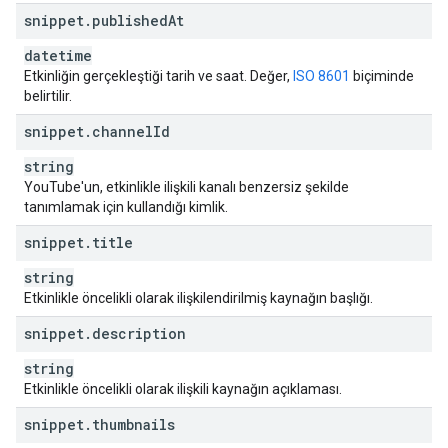
"
playlistId
"
:
string
,
snippet
.
published
At
"
playlistItemId
"
:
string
}
,
datetime
"
recommendation
"
:
Etkinliğin gerçekleştiği tarih ve saat. Değer,
ISO 8601
biçiminde
"
resourceId
"
:
belirtilir.
"
kind
"
:
string
,
"
videoId
"
:
string
,
snippet
.
channel
Id
"
channelId
"
:
string
,
}
,
string
"
reason
"
:
string
,
YouTube'un, etkinlikle ilişkili kanalı benzersiz şekilde
"
seedResourceId
"
:
tanımlamak için kullandığı kimlik.
"
kind
"
:
string
,
snippet
.
title
"
videoId
"
:
string
,
"
channelId
"
:
string
,
string
"
playlistId
"
:
string
Etkinlikle öncelikli olarak ilişkilendirilmiş kaynağın başlığı.
}
,
snippet
.
description
"
social
"
:
"
type
"
:
string
,
string
"
resourceId
"
:
Etkinlikle öncelikli olarak ilişkili kaynağın açıklaması.
"
kind
"
:
string
,
"
videoId
"
:
string
,
snippet
.
thumbnails
"
channelId
"
:
string
,