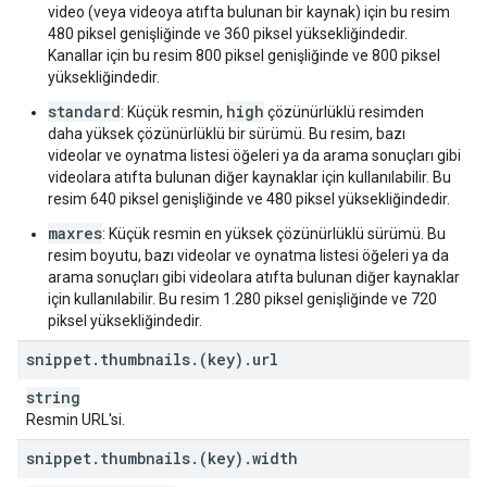
video (veya videoya atıfta bulunan bir kaynak) için bu resim
480 piksel genişliğinde ve 360 piksel yüksekliğindedir.
Kanallar için bu resim 800 piksel genişliğinde ve 800 piksel
yüksekliğindedir.
standard
high
: Küçük resmin,
çözünürlüklü resimden
daha yüksek çözünürlüklü bir sürümü. Bu resim, bazı
videolar ve oynatma listesi öğeleri ya da arama sonuçları gibi
videolara atıfta bulunan diğer kaynaklar için kullanılabilir. Bu
resim 640 piksel genişliğinde ve 480 piksel yüksekliğindedir.
maxres
: Küçük resmin en yüksek çözünürlüklü sürümü. Bu
resim boyutu, bazı videolar ve oynatma listesi öğeleri ya da
arama sonuçları gibi videolara atıfta bulunan diğer kaynaklar
için kullanılabilir. Bu resim 1.280 piksel genişliğinde ve 720
piksel yüksekliğindedir.
snippet
.
thumbnails
.
(key)
.
url
string
Resmin URL'si.
snippet
.
thumbnails
.
(key)
.
width