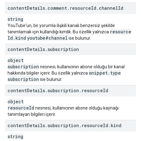
content
Details
.
comment
.
resource
Id
.
channel
Id
string
YouTube'un, bir yorumla ilişkili kanalı benzersiz şekilde
resource
tanımlamak için kullandığı kimlik. Bu özellik yalnızca
Id
.
kind
youtube#channel
ise bulunur.
content
Details
.
subscription
object
subscription
nesnesi, kullanıcının abone olduğu bir kanal
snippet
.
type
hakkında bilgiler içerir. Bu özellik yalnızca
subscription
ise bulunur.
content
Details
.
subscription
.
resource
Id
object
resource
Id
nesnesi, kullanıcının abone olduğu kaynağı
tanımlayan bilgileri içerir.
content
Details
.
subscription
.
resource
Id
.
kind
string