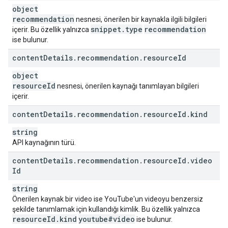
object
recommendation
nesnesi, önerilen bir kaynakla ilgili bilgileri
snippet
.
type
recommendation
içerir. Bu özellik yalnızca
ise bulunur.
content
Details
.
recommendation
.
resource
Id
object
resource
Id
nesnesi, önerilen kaynağı tanımlayan bilgileri
içerir.
content
Details
.
recommendation
.
resource
Id
.
kind
string
API kaynağının türü.
content
Details
.
recommendation
.
resource
Id
.
video
Id
string
Önerilen kaynak bir video ise YouTube'un videoyu benzersiz
şekilde tanımlamak için kullandığı kimlik. Bu özellik yalnızca
resource
Id
.
kind
youtube#video
ise bulunur.