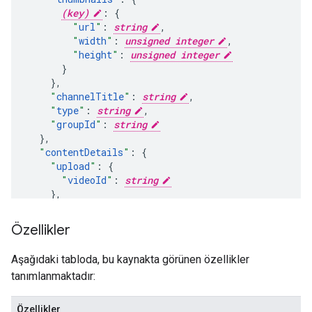
(key)
:
"
url
"
:
string
,
"
width
"
:
unsigned integer
,
"
height
"
:
unsigned integer
}
,
"
channelTitle
"
:
string
,
"
type
"
:
string
,
"
groupId
"
:
string
}
,
"
contentDetails
"
:
"
upload
"
:
"
videoId
"
:
string
}
,
"
like
"
:
"
resourceId
"
:
Özellikler
"
kind
"
:
string
,
"
videoId
"
:
string
,
Aşağıdaki tabloda, bu kaynakta görünen özellikler
tanımlanmaktadır:
}
,
"
favorite
"
:
"
resourceId
"
:
Özellikler