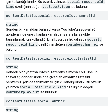
social
.
resource
Id
.
için kullandığı kimlik. Bu özellik yalnızca
kind
youtube#video
özelliğinin değeri
ise bulunur.
content
Details
.
social
.
resource
Id
.
channel
Id
string
Gönderi bir kanaldan bahsediyorsa YouTube'un sosyal ağ
gönderisinde öne çıkarılan kanalı benzersiz bir şekilde
social
.
tanımlamak için kullandığı kimlik. Bu özellik yalnızca
resource
Id
.
kind
youtube#channel
özelliğinin değeri
ise
bulunur.
content
Details
.
social
.
resource
Id
.
playlist
Id
string
Gönderi bir oynatma listesini referans alıyorsa YouTube'un
sosyal ağ gönderisinde öne çıkarılan oynatma listesini
benzersiz şekilde tanımlamak için kullandığı kimlik. Bu özellik
social
.
resource
Id
.
kind
yalnızca
özelliğinin değeri
youtube#playlist
ise bulunur.
content
Details
.
social
.
author
string