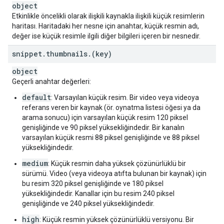
object
"
playlistId
"
:
string
Etkinlikle öncelikli olarak ilişkili kaynakla ilişkili küçük resimlerin
}
,
haritası. Haritadaki her nesne için anahtar, küçük resmin adı,
"
author
"
:
string
,
değer ise küçük resimle ilgili diğer bilgileri içeren bir nesnedir.
"
referenceUrl
"
:
string
,
"
imageUrl
"
:
string
snippet
.
thumbnails
.
(key)
}
,
"
channelItem
"
:
object
"
resourceId
"
:
Geçerli anahtar değerleri:
default
}
,
: Varsayılan küçük resim. Bir video veya videoya
}

referans veren bir kaynak (ör. oynatma listesi öğesi ya da
}
arama sonucu) için varsayılan küçük resim 120 piksel
genişliğinde ve 90 piksel yüksekliğindedir. Bir kanalın
varsayılan küçük resmi 88 piksel genişliğinde ve 88 piksel
yüksekliğindedir.
medium
: Küçük resmin daha yüksek çözünürlüklü bir
sürümü. Video (veya videoya atıfta bulunan bir kaynak) için
bu resim 320 piksel genişliğinde ve 180 piksel
yüksekliğindedir. Kanallar için bu resim 240 piksel
genişliğinde ve 240 piksel yüksekliğindedir.
high
: Küçük resmin yüksek çözünürlüklü versiyonu. Bir