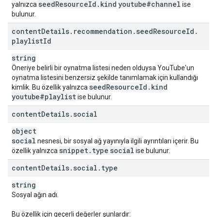
seed
Resource
Id
.
kind
youtube#channel
yalnızca
ise
bulunur.
content
Details
.
recommendation
.
seed
Resource
Id
.
playlist
Id
string
Öneriye belirli bir oynatma listesi neden olduysa YouTube'un
oynatma listesini benzersiz şekilde tanımlamak için kullandığı
seed
Resource
Id
.
kind
kimlik. Bu özellik yalnızca
youtube#playlist
ise bulunur.
content
Details
.
social
object
social
nesnesi, bir sosyal ağ yayınıyla ilgili ayrıntıları içerir. Bu
snippet
.
type
social
özellik yalnızca
ise bulunur.
content
Details
.
social
.
type
string
Sosyal ağın adı.
Bu özellik için geçerli değerler şunlardır: