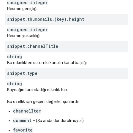
unsigned integer
Resmin genişliği.
snippet
.
thumbnails
.
(key)
.
height
unsigned integer
Resmin yüksekliği.
snippet
.
channel
Title
string
Bu etkinlikten sorumlu kanalın kanal başlığı
snippet
.
type
string
Kaynağın tanımladığı etkinlik türü.
Bu özellik için geçerli değerler şunlardır:
channelItem
comment
– (Şu anda döndürülmüyor)
favorite