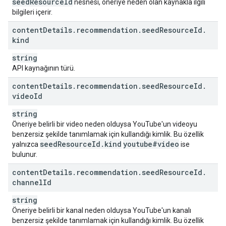
seed
Resource
Id
nesnesi, öneriye neden olan kaynakla ilgili
bilgileri içerir.
content
Details
.
recommendation
.
seed
Resource
Id
.
kind
string
API kaynağının türü.
content
Details
.
recommendation
.
seed
Resource
Id
.
video
Id
string
Öneriye belirli bir video neden olduysa YouTube'un videoyu
benzersiz şekilde tanımlamak için kullandığı kimlik. Bu özellik
seed
Resource
Id
.
kind
youtube#video
yalnızca
ise
bulunur.
content
Details
.
recommendation
.
seed
Resource
Id
.
channel
Id
string
Öneriye belirli bir kanal neden olduysa YouTube'un kanalı
benzersiz şekilde tanımlamak için kullandığı kimlik. Bu özellik