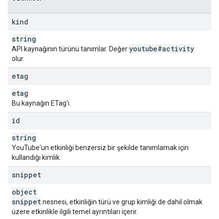
"
kind
"
:
string
,
"
videoId
"
:
string
,
kind
}
,
string
"
comment
"
:
youtube#activity
API kaynağının türünü tanımlar. Değer
"
resourceId
"
:
olur.
"
kind
"
:
string
,
"
videoId
"
:
string
,
etag
"
channelId
"
:
string
,
etag
}
,
Bu kaynağın ETag'i.
"
subscription
"
:
id
"
resourceId
"
:
"
kind
"
:
string
,
string
"
channelId
"
:
string
,
YouTube'un etkinliği benzersiz bir şekilde tanımlamak için
kullandığı kimlik.
}
,
"
playlistItem
"
:
snippet
"
resourceId
"
:
"
kind
"
:
string
,
object
"
videoId
"
:
string
,
snippet
nesnesi, etkinliğin türü ve grup kimliği de dahil olmak
}
,
üzere etkinlikle ilgili temel ayrıntıları içerir.