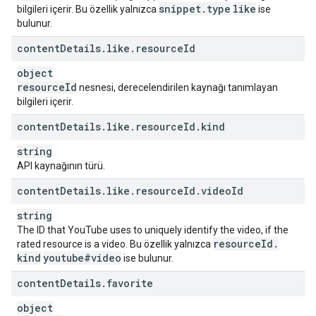
snippet
.
type
like
bilgileri içerir. Bu özellik yalnızca
ise
bulunur.
content
Details
.
like
.
resource
Id
object
resource
Id
nesnesi, derecelendirilen kaynağı tanımlayan
bilgileri içerir.
content
Details
.
like
.
resource
Id
.
kind
string
API kaynağının türü.
content
Details
.
like
.
resource
Id
.
video
Id
string
The ID that YouTube uses to uniquely identify the video, if the
resource
Id
.
rated resource is a video. Bu özellik yalnızca
kind
youtube#video
ise bulunur.
content
Details
.
favorite
object