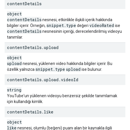
content
Details
object
content
Details
nesnesi, etkinlikle ilişkili içerik hakkında
snippet
.
type
video
Rated
bilgiler içerir. Örneğin,
değeri
ise
content
Details
nesnesinin içeriği, derecelendirilmiş videoyu
tanımlar.
content
Details
.
upload
object
upload
nesnesi, yüklenen video hakkında bilgiler içerir. Bu
snippet
.
type
upload
özellik yalnızca
ise bulunur.
content
Details
.
upload
.
video
Id
string
YouTube'un yüklenen videoyu benzersiz şekilde tanımlamak
için kullandığı kimlik.
content
Details
.
like
object
like
nesnesi, olumlu (beğeni) puanı alan bir kaynakla ilgili