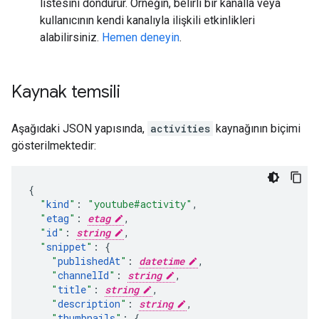
listesini döndürür. Örneğin, belirli bir kanalla veya
kullanıcının kendi kanalıyla ilişkili etkinlikleri
alabilirsiniz.
Hemen deneyin
.
Kaynak temsili
Aşağıdaki JSON yapısında,
activities
kaynağının biçimi
gösterilmektedir:
"
kind
"
:
"youtube#activity"
,
"
etag
"
:
etag
,
"
id
"
:
string
,
"
snippet
"
:
"
publishedAt
"
:
datetime
,
"
channelId
"
:
string
,
"
title
"
:
string
,
"
description
"
:
string
,
"
thumbnails
"
: