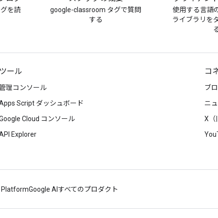
ブログを読
google-classroom タグで質問
使用する言語
する
ライブラリを
ツール
コ
管理コンソール
ブロ
Apps Script ダッシュボード
ニュ
Google Cloud コンソール
X（旧
API Explorer
You
 Platform
Google AI
すべてのプロダクト