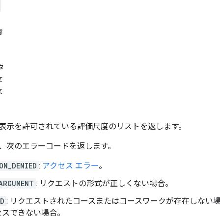
容
タ
文
文
表示を許可されている評価尺度のリストを返します。
、次のエラーコードを返します。
ON_DENIED
:
アクセス エラー
。
ARGUMENT
: リクエストの形式が正しくない場合。
ND
: リクエストされたコースまたはコースワークが存在しない
セスできない場合。