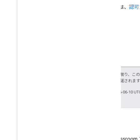
詳しくは、
認可
特に記載のない限り、こ
ス
により使用許諾されま
最終更新日 2026-06-10 U
ブログ
Google Classroo