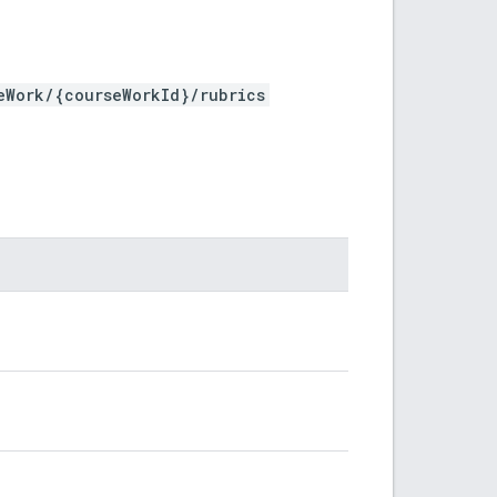
eWork/{courseWorkId}/rubrics