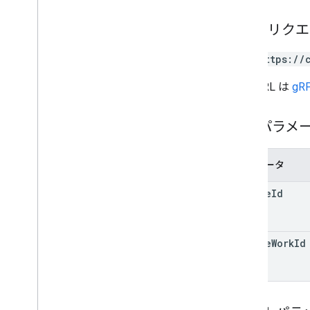
courses
.
student
Groups
courses
.
student
Groups
.
student
Group
HTTP リク
Members
courses
.
students
GET https://
教師
course
.
topics
この URL は
gRP
招待状
registrations
パスパラメ
user
Profiles
user
Profiles
.
guardian
Invitations
パラメータ
user
Profiles
.
guardians
course
Id
Types
Add
On
Context
割り当て先モード
course
Work
Id
コースワーク タイプ
Date
ドライブ ファイル
ドライブ フォルダ