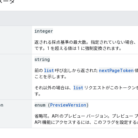
メータ
integer
返される採点基準の最大数。指定されていない場合、最
です。1 を超える値は 1 に強制変換されます。
string
list
nextPageToken
前の
呼び出しから返された
ことを示します。
list
それ以外の場合は、
リクエストがこのトークン
す。
on
enum (
PreviewVersion
)
省略可。API のプレビュー バージョン。プレビュー
API 機能にアクセスするには、このフラグを設定す