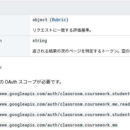
object (
Rubric
)
リクエストに一致する評価基準。
n
string
返される結果の次のページを特定するトークン。空の
プ
 OAuth スコープが必要です。
www.googleapis.com/auth/classroom.coursework.student
www.googleapis.com/auth/classroom.coursework.me.rea
www.googleapis.com/auth/classroom.coursework.student
www.googleapis.com/auth/classroom.coursework.me