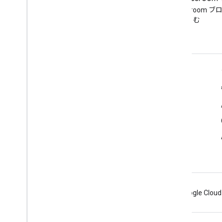
Google Workspace Developers
Google Classroom 
ブログを読む
む
デベロッパー向け Google Workspace
プラットフォームの概要
デベロッパー プロダクト
リリースノート
デベロッパー サポート
利用規約
Android
Chrome
Firebase
Google Cloud