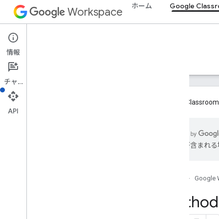
ホーム
Google Class
Workspace
Google Classroom
情報
概要
ガイド
リファレンス
サポート
チャット
Google Cla
API
概要
は誤りが含まれる
REST リソース
コース
courses
.
aliases
ホーム
Google 
コース
.
お知らせ
Method:
course
.
announcements
.
add
On
Attachments
course
.
course
Work