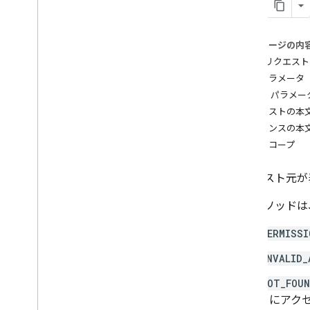
course
.
course
Work
.
add
On
Attachments
course
.
course
Work
.
add
On
このページの内
Attachments
.
student
Submissions
HTTP リクエスト
course
.
course
Work
.
rubrics
パスパラメータ
概要
クエリ パラメー
create
リクエストの本
delete
レスポンスの本
get
認可スコープ
list
patch
リクエスト元が
courses
.
course
Work
.
student
Submissions
このメソッドは
course
.
course
Work
Materials
course
.
course
Work
Materials
.
add
On
PERMISSI
Attachments
courses
.
posts
INVALID_
courses
.
posts
.
add
On
Attachments
NOT_FOU
courses
.
posts
.
add
On
Attachments
.
クにアク
student
Submissions