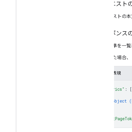
リクエスト
.
NET
Node
.
js
リクエストの本
PHP
Python
レスポンス
Ruby
評価基準を一覧
その他のリファレンス
Preview API にアクセスする
成功した場合、
標準のクエリ パラメータ
使用制限
JSON 表現
{
ダウンロード
"rubrics"
: 
[
ユーザーの利用資格をサポートす
{
るクライアント ライブラリ
object (
学習目標をサポートするクライアン
}
ト ライブラリ
]
,
"nextPageTo
}