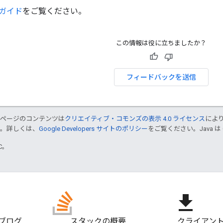
ガイド
をご覧ください。
この情報は役に立ちましたか？
フィードバックを送信
のページのコンテンツは
クリエイティブ・コモンズの表示 4.0 ライセンス
によ
す。詳しくは、
Google Developers サイトのポリシー
をご覧ください。Java は
TC。
file_download
m ブログ
スタックの概要
クライアント