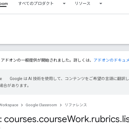
room
すべてのプロダクト
リソース
ssroom アドオンの一般提供が開始されました。詳しくは、
アドオンのドキュ
Google は AI 技術を使用して、コンテンツをご希望の言語に翻訳
場合があります。
Workspace
Google Classroom
リファレンス
 courses
.
course
Work
.
rubrics
.
li