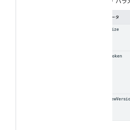
クエリ パラ
フォーム
成績のカテゴリ
Grading
Period
Settings
パラメータ
Individual
Students オプション
page
Size
リンク
List
Add
On
Attachments
Response が返
されます
マテリアル
page
Token
Modify
Individual
Students
Options（変
更）
プレビュー版
提出ステータス
Time
Of
Day
You
Tube
Video
preview
Versi
クライアント ライブラリのリファレン
ス
ブラウザ
Go
Java