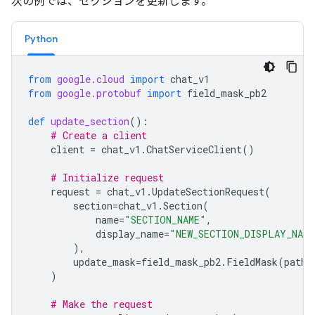
次の例では、セクションを更新します。
Python
from
google.cloud
import
chat_v1
from
google.protobuf
import
field_mask_pb2
def
update_section
():
# Create a client
client
=
chat_v1
.
ChatServiceClient
()
# Initialize request
request
=
chat_v1
.
UpdateSectionRequest
(
section
=
chat_v1
.
Section
(
name
=
"SECTION_NAME"
,
display_name
=
"NEW_SECTION_DISPLAY_NAME
),
update_mask
=
field_mask_pb2
.
FieldMask
(
paths
)
# Make the request