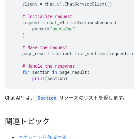
client
=
chat_v1
.
ChatServiceClient
()
# Initialize request
request
=
chat_v1
.
ListSectionsRequest
(
parent
=
"users/me"
)
# Make the request
page_result
=
client
.
list_sections
(
request
=
req
# Handle the response
for
section
in
page_result
:
print
(
section
)
Chat API は、
Section
リソースのリストを返します。
関連トピック
セクションを作成する