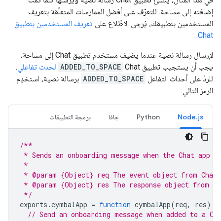
إضافته إلى مساحة. للتعرّف على أفضل الممارسات المتعلّقة بتعريف
المستخدمين بتطبيقك، يُرجى الاطّلاع على
تعريف المستخدمين بتطبيق
.
Chat
لإرسال رسالة نصية عندما يضيف مستخدم تطبيق Chat إلى مساحة،
يجب أن يستجيب تطبيق Chat
ADDED_TO_SPACE
لحدث تفاعلي
.
للردّ على أحداث التفاعل
ADDED_TO_SPACE
برسالة نصية، استخدِم
الرمز التالي:
Node.js
Python
جافا
برمجة التطبيقات
/**
 * Sends an onboarding message when the Chat app i
 *
 * @param {Object} req The event object from Chat
 * @param {Object} res The response object from th
 */
exports
.
cymbalApp
=
function
cymbalApp
(
req
,
res
)
{
// Send an onboarding message when added to a Ch