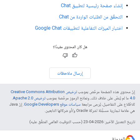
إنشاء صفحة رئيسية لتطبيق Chat
التحقّق من الطلبات الواردة من Chat
اختبار الميزات التفاعلية لتطبيقات Google Chat
هل كان المحتوى مفيدًا؟
إرسال ملاحظات
إنّ محتوى هذه الصفحة مرخّص بموجب
ترخيص Creative Commons Attribution
4.0‏
ما لم يُنصّ على خلاف ذلك، ونماذج الرموز مرخّصة بموجب
ترخيص Apache 2.0‏
.
للاطّلاع على التفاصيل، يُرجى مراجعة
سياسات موقع Google Developers‏
. إنّ Java
هي علامة تجارية مسجَّلة لشركة Oracle و/أو شركائها التابعين.
تاريخ التعديل الأخير: 2026-04-23 (حسب التوقيت العالمي المتفَّق عليه)
المدونة