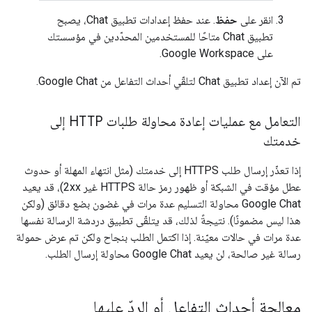
انقر على
حفظ
. عند حفظ إعدادات تطبيق Chat، يصبح
تطبيق Chat متاحًا للمستخدمين المحدّدين في مؤسستك
على Google Workspace.
تم الآن إعداد تطبيق Chat لتلقّي أحداث التفاعل من Google Chat.
التعامل مع عمليات إعادة محاولة طلبات HTTP إلى
خدمتك
إذا تعذّر إرسال طلب HTTPS إلى خدمتك (مثل انتهاء المهلة أو حدوث
عطل مؤقت في الشبكة أو ظهور رمز حالة HTTPS غير 2xx)، قد يعيد
Google Chat محاولة التسليم عدة مرات في غضون بضع دقائق (ولكن
هذا ليس مضمونًا). نتيجةً لذلك، قد يتلقّى تطبيق دردشة الرسالة نفسها
عدة مرات في حالات معيّنة. إذا اكتمل الطلب بنجاح ولكن تم عرض حمولة
رسالة غير صالحة، لن يعيد Google Chat محاولة إرسال الطلب.
معالجة أحداث التفاعل أو الردّ عليها