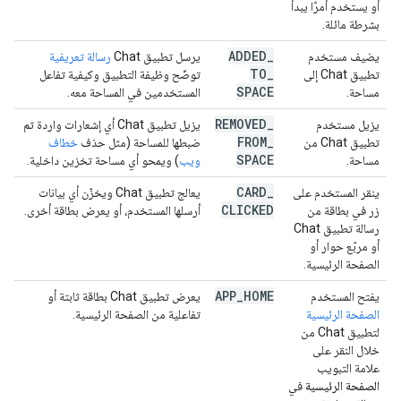
أو يستخدم أمرًا يبدأ
بشرطة مائلة.
ADDED
_
يضيف مستخدم
يرسل تطبيق Chat
رسالة تعريفية
TO
_
تطبيق Chat إلى
توضّح وظيفة التطبيق وكيفية تفاعل
SPACE
مساحة.
المستخدمين في المساحة معه.
REMOVED
_
يزيل مستخدم
يزيل تطبيق Chat أي إشعارات واردة تم
FROM
_
تطبيق Chat من
ضبطها للمساحة (مثل حذف
خطاف
SPACE
مساحة.
ويب
) ويمحو أي مساحة تخزين داخلية.
CARD
_
ينقر المستخدم على
يعالج تطبيق Chat ويخزّن أي بيانات
CLICKED
زر في بطاقة من
أرسلها المستخدم، أو يعرض بطاقة أخرى.
رسالة تطبيق Chat
أو مربّع حوار أو
الصفحة الرئيسية.
APP
_
HOME
يفتح المستخدم
يعرض تطبيق Chat بطاقة ثابتة أو
الصفحة الرئيسية
تفاعلية من الصفحة الرئيسية.
لتطبيق Chat من
خلال النقر على
علامة التبويب
الصفحة الرئيسية
في