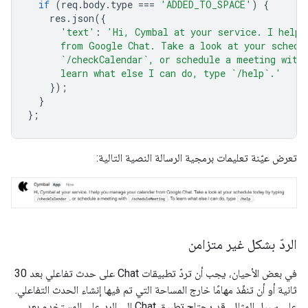
if
(
req
.
body
.
type
===
'ADDED_TO_SPACE'
)
{
res
.
json
({
'text'
:
'Hi, Cymbal at your service. I help 
      from Google Chat. Take a look at your schedu
      `/checkCalendar`, or schedule a meeting with
      learn what else I can do, type `/help`.'
});
}
};
تعرض عيّنة تعليمات برمجية الرسالة النصية التالية:
الردّ بشكل غير متزامن
في بعض الأحيان، يجب أن تردّ تطبيقات Chat على حدث تفاعلي بعد 30
ثانية أو أن تنفّذ مهامًا خارج المساحة التي تم فيها إنشاء الحدث التفاعلي.
على سبيل المثال، قد يحتاج تطبيق Chat إلى الرد على المستخدم بعد