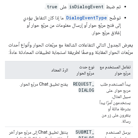
تم ضبط
isDialogEvent
على
true
.
توضّح
DialogEventType
ما إذا كان التفاعل يؤدي
إلى فتح مربّع حوار أو إرسال معلومات من مربّع حوار أو
إغلاق مربّع حوار.
يعرض الجدول التالي التفاعلات الشائعة مع مربّعات الحوار وأنواع أحداث
مربّعات الحوار المقابلة ووصفًا لطريقة استجابة تطبيقات المحادثة عادةً:
تفاعل المستخدم مع
نوع حدث
الردّ المعتاد
مربّع حوار
مربّع الحوار
REQUEST
_
يبدأ المستخدم طلب
يفتح تطبيق Chat مربّع الحوار.
DIALOG
مربع حوار. على
سبيل المثال،
يستخدمون أمرًا يبدأ
بشرطة مائلة أو
ينقرون على زر من
رسالة.
SUBMIT
_
يرسل المستخدم
ينتقِل تطبيق Chat إلى مربّع حوار آخر