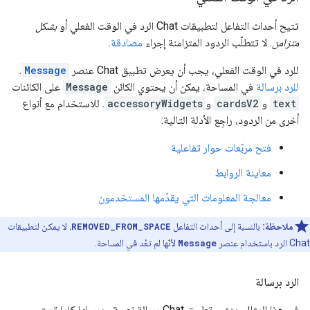
تتيح أحداث التفاعل لتطبيقات Chat الرد في الوقت الفعلي أو
بشكل
متزامن
. لا تتطلّب الردود المتزامنة إجراء
مصادقة
.
للرد في الوقت الفعلي، يجب أن يعرض تطبيق Chat عنصر
Message
.
للرد برسالة
في المساحة، يمكن أن يحتوي الكائن
Message
على الكائنات
text
و
cardsV2
و
accessoryWidgets
. للاستخدام مع أنواع
أخرى من الردود، راجِع الأدلة التالية:
فتح مربّعات حوار تفاعلية
معاينة الروابط
معالجة المعلومات التي يقدّمها المستخدمون
ملاحظة:
بالنسبة إلى أحداث التفاعل
REMOVED_FROM_SPACE
، لا يمكن لتطبيقات
Chat الرد باستخدام عنصر
Message
لأنّها لم تعُد في المساحة.
الرد برسالة
في هذا المثال، ينشئ تطبيق Chat رسالة نصية ويرسلها كلما تمت