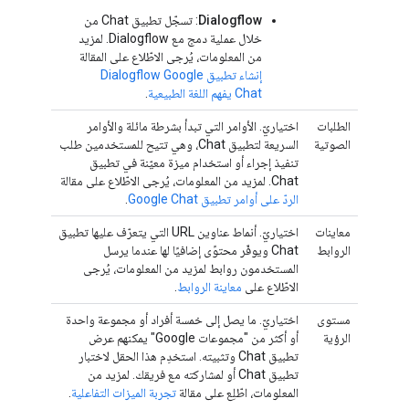
Dialogflow
: تسجّل تطبيق Chat من
خلال عملية دمج مع Dialogflow. لمزيد
من المعلومات، يُرجى الاطّلاع على المقالة
إنشاء تطبيق Dialogflow Google
Chat يفهم اللغة الطبيعية
.
الطلبات
اختياريّ. الأوامر التي تبدأ بشرطة مائلة والأوامر
الصوتية
السريعة لتطبيق Chat، وهي تتيح للمستخدمين طلب
تنفيذ إجراء أو استخدام ميزة معيّنة في تطبيق
Chat. لمزيد من المعلومات، يُرجى الاطّلاع على مقالة
الردّ على أوامر تطبيق Google Chat
.
معاينات
اختياريّ. أنماط عناوين URL التي يتعرّف عليها تطبيق
الروابط
Chat ويوفّر محتوًى إضافيًا لها عندما يرسل
المستخدمون روابط لمزيد من المعلومات، يُرجى
الاطّلاع على
معاينة الروابط
.
مستوى
اختياريّ. ما يصل إلى خمسة أفراد أو مجموعة واحدة
الرؤية
أو أكثر من "مجموعات Google" يمكنهم عرض
تطبيق Chat وتثبيته. استخدِم هذا الحقل لاختبار
تطبيق Chat أو لمشاركته مع فريقك. لمزيد من
المعلومات، اطّلِع على مقالة
تجربة الميزات التفاعلية
.