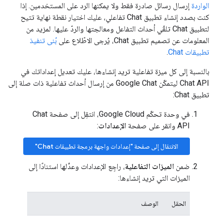
الواردة
إرسال رسائل صادرة فقط ولا يمكنها الرد على المستخدمين. إذا
كنت بصدد إنشاء تطبيق Chat تفاعلي، عليك اختيار نقطة نهاية تتيح
لتطبيق Chat تلقّي أحداث التفاعل ومعالجتها والردّ عليها. لمزيد من
المعلومات عن تصميم تطبيق Chat، يُرجى الاطّلاع على
بُنى تنفيذ
تطبيقات Chat
.
بالنسبة إلى كل ميزة تفاعلية تريد إنشاءها، عليك تعديل إعداداتك في
Chat API ليتمكّن Google Chat من إرسال أحداث تفاعلية ذات صلة إلى
تطبيق Chat:
في وحدة تحكّم Google Cloud، انتقِل إلى صفحة Chat
API وانقر على صفحة
الإعدادات
:
الانتقال إلى صفحة "إعدادات واجهة برمجة تطبيقات Chat"
ضمن
الميزات التفاعلية
، راجِع الإعدادات وعدِّلها استنادًا إلى
الميزات التي تريد إنشاءها:
الحقل
الوصف