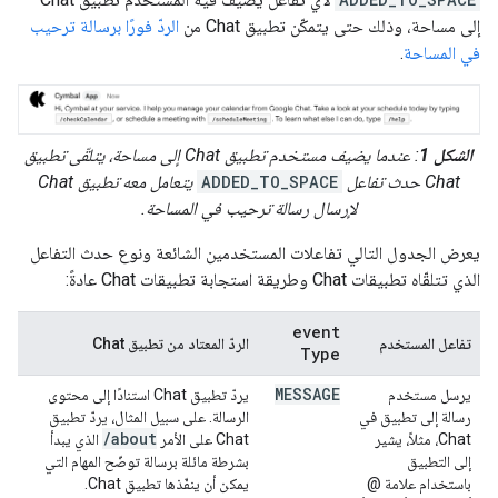
إلى مساحة، وذلك حتى يتمكّن تطبيق Chat من
الردّ فورًا برسالة ترحيب
في المساحة
.
الشكل 1
: عندما يضيف مستخدم تطبيق Chat إلى مساحة، يتلقّى تطبيق
Chat حدث تفاعل
ADDED_TO_SPACE
يتعامل معه تطبيق Chat
لإرسال رسالة ترحيب في المساحة.
يعرض الجدول التالي تفاعلات المستخدمين الشائعة ونوع حدث التفاعل
الذي تتلقّاه تطبيقات Chat وطريقة استجابة تطبيقات Chat عادةً:
event
تفاعل المستخدم
الردّ المعتاد من تطبيق Chat
Type
MESSAGE
يرسل مستخدم
يردّ تطبيق Chat استنادًا إلى محتوى
رسالة إلى تطبيق في
الرسالة. على سبيل المثال، يردّ تطبيق
/
about
Chat، مثلاً، يشير
Chat على الأمر
الذي يبدأ
إلى التطبيق
بشرطة مائلة برسالة توضّح المهام التي
باستخدام علامة @
يمكن أن ينفّذها تطبيق Chat.