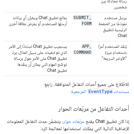
رسالة محادثة بين
شخصين.
SUBMIT
_
يرسل مستخدم
يعالج تطبيق Chat ويخزّن أي بيانات
FORM
نموذجًا من الصفحة
أرسلها المستخدم، أو يعرض بطاقة أخرى.
الرئيسية لتطبيق
Chat.
APP
_
يُنفّذ المستخدم أمرًا
يستجيب تطبيق Chat استنادًا إلى الأمر
COMMAND
باستخدام ميزة
الذي تم تنفيذه. على سبيل المثال، يردّ
"الأوامر السريعة".
تطبيق Chat على الأمر
حول
برسالة
توضّح المهام التي يمكن أن ينفّذها
تطبيق Chat.
للاطّلاع على جميع أحداث التفاعل المتوافقة، راجِع
مستندات
EventType
المرجعية
.
أحداث التفاعل من مربّعات الحوار
إذا كان تطبيق Chat يفتح
مربّعات حوار
، يتضمّن حدث التفاعل المعلومات
الإضافية التالية التي يمكنك استخدامها لمعالجة الرد: