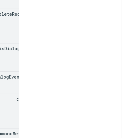
plete
Redirect
Url
is
Dialog
Event
alog
Event
Type
common
mmand
Metadata