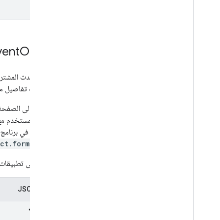
vent
Object
عنصر الحدث المشترك
المعلومات تفاصيل مث
بالإضافة إلى الصفحة
يتفاعل المستخدم مع 
المفتوحة في برنامج 
ct.formInputs
بالنسبة إلى تطبيقات Chat، اسم الدالة التي استدعاها المستخدم عند التفاعل مع أد
تمثيل JSON