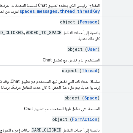
المفتاح الرئيسي الذي يحدّده تطبيق Chat لسلسلة المحادثات المرتبطة بحدث التفاعل. يمكنك الاطّلاع على
spaces.messages.thread.threadKey
لمزيد من الم
object (
Message
)
RD_CLICKED
ADDED_TO_SPACE
بالنسبة إلى أحداث التفاعل
و
كان ذلك منطبقًا
object (
User
)
المستخدم الذي تفاعل مع تطبيق Chat
object (
Thread
)
سلسلة المحادث
إرسالها حديثًا يتم ملء هذا الحقل إذا كان حدث التفاعل مرتبطًا برسالة
object (
Space
)
المساحة التي تفاعل فيها المستخدم مع تطبيق Chat
object (
FormAction
)
CARD_CLICKED
بالنسبة إلى أحداث التفاعل
، بيانات إجراء النموذ