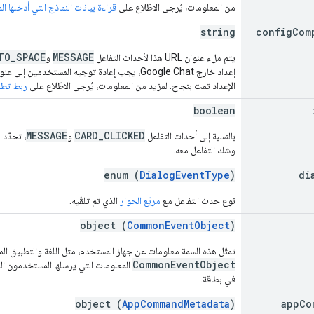
من المعلومات، يُرجى الاطّلاع على
قراءة بيانات النماذج التي أدخلها 
string
config
Com
TO_SPACE
MESSAGE
يتم ملء عنوان URL هذا لأحداث التفاعل
و
الإعداد تمت بنجاح. لمزيد من المعلومات، يُرجى الاطّلاع على
ربط تطبيق Chat بخدمات 
boolean
MESSAGE
CARD_CLICKED
بالنسبة إلى أحداث التفاعل
و
، تحدّد 
وشك التفاعل معه.
enum (
DialogEventType
)
di
نوع حدث التفاعل مع
مربّع الحوار
الذي تم تلقّيه.
object (
CommonEventObject
)
تمثّل هذه السمة معلومات عن جهاز المستخدم، مثل اللغة والتطبيق المضيف وال
CommonEventObject
المعلومات التي يرسلها المستخدمون ال
في بطاقة.
object (
AppCommandMetadata
)
app
Co