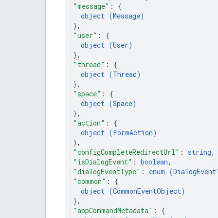
"message"
: 
{
object (
Message
)
}
,
"user"
: 
{
object (
User
)
}
,
"thread"
: 
{
object (
Thread
)
}
,
"space"
: 
{
object (
Space
)
}
,
"action"
: 
{
object (
FormAction
)
}
,
"configCompleteRedirectUrl"
: 
string
,
"isDialogEvent"
: 
boolean
,
"dialogEventType"
: 
enum (
DialogEvent
"common"
: 
{
object (
CommonEventObject
)
}
,
"appCommandMetadata"
: 
{