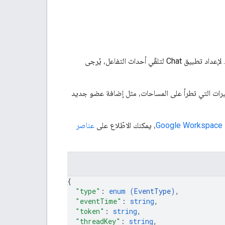
هو حدث تفاعل مع تطبيق Google Chat يمثّل بيانات تفاعل المستخدم مع تطبيق Chat ويتضمّنها. لإعداد تطبيق Chat لتلقّي أحداث التفاعل، يُرجى
خدمين، يمكن لتطبيقات Chat تلقّي أحداث حول التغييرات التي تطرأ على المساحات، مثل إضافة عضو جديد
Go
، يمكنك الاطّلاع على
عناصر
{
"type"
: 
enum (
EventType
)
,
"eventTime"
: 
string
,
"token"
: 
string
,
"threadKey"
: 
string
,