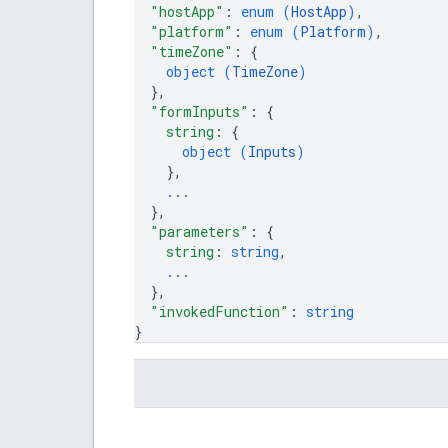
"hostApp"
: 
enum (
HostApp
)
,
"platform"
: 
enum (
Platform
)
,
"timeZone"
: 
{
object (
TimeZone
)
}
,
"formInputs"
: 
{
string
: 
{
object (
Inputs
)
}
,
...
}
,
"parameters"
: 
{
string
: 
string
,
...
}
,
"invokedFunction"
: 
string
}