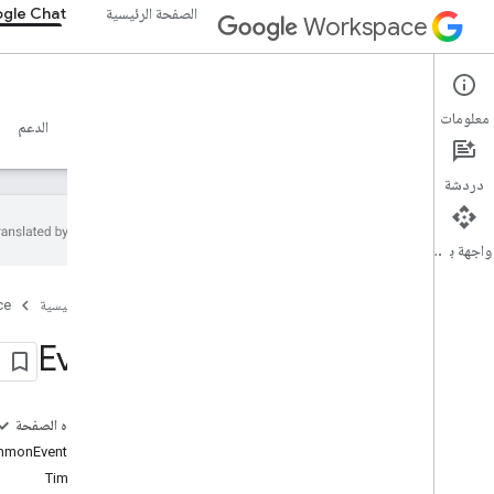
الصفحة الرئيسية
gle Chat
Workspace
Google Chat
معلومات
نظرة عامة
الأدلة
المرجع
خادم MCP
نماذج
الدعم
دردشة
واجهة برمجة التطبيقات
نظرة عامة
الصفحة الرئيسية
ce
مرجع استدعاء إجراء عن بُعد (RPC)
مرجع REST
Event
نظرة عامة
موارد REST
على هذه الصفحة
custom
Emojis
monEventObject
وسائط
TimeZone
مسافات