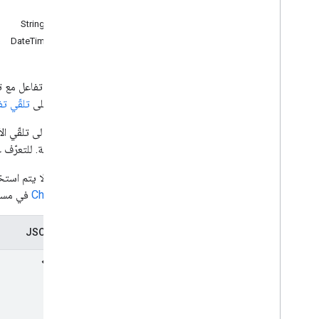
مدخلات
Spaces
.
الأعضاء
StringInputs
spaces
.
message
Pins
DateTimeInput
Spaces
.
messages
Spaces
.
messages
.
attachments
Spaces
.
messages
.
reactions
spaces
.
space
Events
الاطّلاع على
تلقّي تف
users
.
availability
users
.
sections
users
.
sections
.
items
إلى مساحة. للتعرّف 
users
.
spaces
ملاحظة: لا يتم استخ
users
.
spaces
.
space
Notification
Setting
أحداث Chat
في مستن
users
.
spaces
.
threads
تمثيل JSON
الأنواع
App
Command
Type
إدخال Chat
Log
App
نوع Dialog
Event
مرجع بيانات Drive