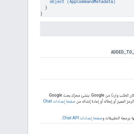
object (
AppCommandMetadata
)
}
}
ADDED_TO
قيمة سرية يمكن لتطبيقات Chat القديمة استخدامها للتحقّق مما إذا كان الطلب واردًا من Google. ينشئ محرّك بحث Google
مز المميز أو إبطاله أو إعادة إنشائه من
صفحة إعدادات Chat
صفحة إعدادات Chat API
.