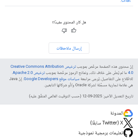
.
Chat
هل كان المحتوى مفيدًا؟
إرسال ملاحظات
إنّ محتوى هذه الصفحة مرخّص بموجب
ترخيص Creative Commons Attribution
4.0‏
ما لم يُنصّ على خلاف ذلك، ونماذج الرموز مرخّصة بموجب
ترخيص Apache 2.0‏
.
للاطّلاع على التفاصيل، يُرجى مراجعة
سياسات موقع Google Developers‏
. إنّ Java
هي علامة تجارية مسجَّلة لشركة Oracle و/أو شركائها التابعين.
تاريخ التعديل الأخير: 2025-09-12 (حسب التوقيت العالمي المتفَّق عليه)
المدونة
‫X ‏(Twitter سابقًا)
تعليمات برمجية نموذجية