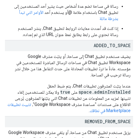
رسالة في مساحة تضم عدة أشخاص حيث يشير أحد المستخدمين إلى
تطبيق Chat باستخدام علامة @أو يستخدم أحد
الأوامر التي تبدأ
بشرطة مائلة
إذا كنت قد أعددت معاينات الروابط لتطبيق Chat، ينشر المستخدم
رسالة تحتوي على رابط يطابق نمط عنوان URL الذي تم إعداده.
ADDED
_
TO
_
SPACE
يضيف مستخدم تطبيق Chat إلى مساحة، أو يثبّت مشرف Google
Workspace تطبيق Chat في مساحات الرسائل المباشرة للمستخدمين في
مؤسسته. عادةً ما تردّ تطبيقات المحادثة على حدث التفاعل هذا من خلال نشر
رسالة ترحيب في المساحة.
عندما يثبّت المشرفون تطبيقات Chat، يتم ضبط الحقل
true
space.adminInstalled
على
ولا يمكن للمستخدمين إلغاء
تثبيتها. لمزيد من المعلومات عن تطبيقات Chat التي يثبّتها المشرفون، يُرجى
الاطّلاع على مستندات "مساعدة مشرف Google Workspace"،
تثبيت تطبيقات
Marketplace في نطاقك
.
REMOVED
_
FROM
_
SPACE
يزيل مستخدم تطبيق Chat من مساحة، أو يلغي مشرف Google Workspace