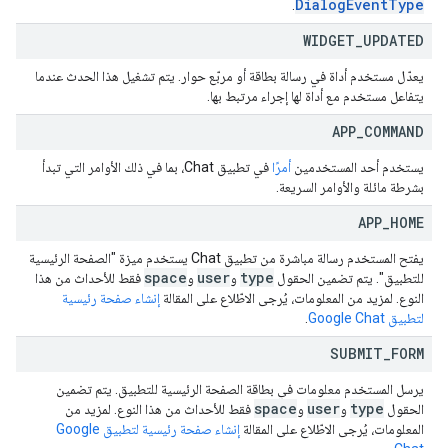
DialogEventType
.
WIDGET
_
UPDATED
يعدّل مستخدم أداة في رسالة بطاقة أو مربّع حوار. يتم تشغيل هذا الحدث عندما
يتفاعل مستخدم مع أداة لها إجراء مرتبط بها.
APP
_
COMMAND
يستخدم أحد المستخدمين
أمرًا
في تطبيق Chat، بما في ذلك الأوامر التي تبدأ
بشرطة مائلة والأوامر السريعة.
APP
_
HOME
يفتح المستخدم رسالة مباشرة من تطبيق Chat يستخدم ميزة "الصفحة الرئيسية
space
user
type
للتطبيق". يتم تضمين الحقول
و
و
فقط للأحداث من هذا
النوع. لمزيد من المعلومات، يُرجى الاطّلاع على المقالة
إنشاء صفحة رئيسية
لتطبيق Google Chat
.
SUBMIT
_
FORM
يرسل المستخدم معلومات في بطاقة الصفحة الرئيسية للتطبيق. يتم تضمين
space
user
type
الحقول
و
و
فقط للأحداث من هذا النوع. لمزيد من
المعلومات، يُرجى الاطّلاع على المقالة
إنشاء صفحة رئيسية لتطبيق Google