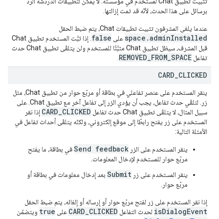
تثبيت تطبيق Chat لمستخدم في مؤسسته. لا يمكن لتطبيقات الدردشة الرد
برسائل على هذا الحدث، لأنّه قد تمت إزالتها.
عندما يلغي المشرفون تثبيت تطبيقات Chat، يتم ضبط الحقل
false
space.adminInstalled
على
. إذا ثبَّت المستخدم تطبيق Chat
قبل المشرف، سيظل تطبيق Chat مثبَّتًا للمستخدم ولن يتلقّى تطبيق Chat حدث
REMOVED_FROM_SPACE
تفاعل
.
CARD
_
CLICKED
ينقر المستخدم على عنصر تفاعلي في بطاقة أو مربّع حوار من تطبيق Chat، مثل
زر. لتلقّي حدث تفاعل، يجب أن يؤدي الزر إلى تفاعل آخر مع تطبيق Chat. على
CARD_CLICKED
سبيل المثال، لا يتلقّى تطبيق Chat حدث تفاعل
إذا نقر
المستخدم على زر يفتح رابطًا إلى موقع إلكتروني، ولكنّه يتلقّى أحداث تفاعل في
الأمثلة التالية:
Send feedback
ينقر المستخدم على الزر
في بطاقة، ما يفتح
مربّع حوار للمستخدم لإدخال المعلومات.
Submit
ينقر المستخدم على زر
بعد إدخال معلومات في بطاقة أو
مربّع حوار.
إذا نقر المستخدم على زر لفتح مربّع حوار أو إرساله أو إلغائه، يتم ضبط الحقل
true
CARD_CLICKED
isDialogEvent
لحدث التفاعل
على
ويتضمّن