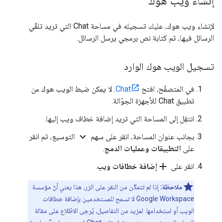
إنشاء ويب هوك
لإنشاء ويب هوك، عليك تسجيله في مساحة Chat التي تريد تلقّي
الرسائل فيها، ثم كتابة نص برمجي يرسل الرسائل.
تسجيل الويب هوك الوارد
في المتصفّح، افتح
Chat
. لا يمكن ضبط الويب هوك من
تطبيق Chat للأجهزة الجوّالة.
انتقِل إلى المساحة التي تريد إضافة خطاف ويب إليها.
expand_more
بجانب عنوان المساحة، انقر على سهم
التوسيع، ثم انقر
على
التطبيقات وعمليات الدمج
.
add
انقر على
إضافة خطافات ويب
.
ملاحظة:
إذا لم تتمكّن من النقر على الزر، هذا يعني أنّ مؤسسة
Google Workspace لا تسمح للمستخدمين بإضافة خطافات
الويب أو استخدامها. لمزيد من التفاصيل، يُرجى الاطّلاع على مقالة