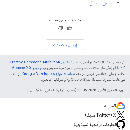
تنسيق الرسائل
هل كان المحتوى مفيدًا؟
إرسال ملاحظات
إنّ محتوى هذه الصفحة مرخّص بموجب
ترخيص Creative Commons Attribution
4.0‏
ما لم يُنصّ على خلاف ذلك، ونماذج الرموز مرخّصة بموجب
ترخيص Apache 2.0‏
.
للاطّلاع على التفاصيل، يُرجى مراجعة
سياسات موقع Google Developers‏
. إنّ Java
هي علامة تجارية مسجَّلة لشركة Oracle و/أو شركائها التابعين.
تاريخ التعديل الأخير: 2026-05-13 (حسب التوقيت العالمي المتفَّق عليه)
المدونة
‫X ‏(Twitter سابقًا)
تعليمات برمجية نموذجية