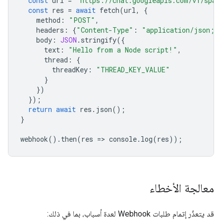
const
url
=
"https://chat.googleapis.com/v1/spac
const
res
=
await
fetch
(
url
,
{
method
:
"POST"
,
headers
:
{
"Content-Type"
:
"application/json; 
body
:
JSON
.
stringify
({
text
:
"Hello from a Node script!"
,
thread
:
{
threadKey
:
"THREAD_KEY_VALUE"
}
})
});
return
await
res
.
json
();
}
webhook
().
then
(
res
=
>
console
.
log
(
res
));
معالجة الأخطاء
قد يتعذّر إتمام طلبات Webhook لعدة أسباب، بما في ذلك: