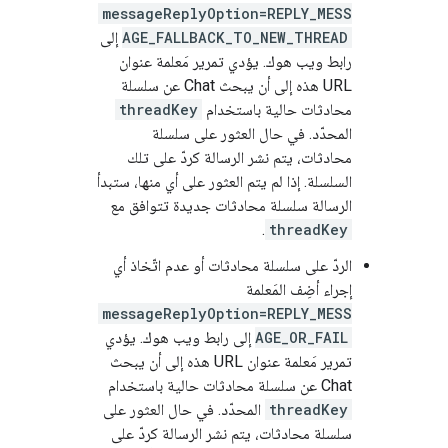
messageReplyOption=REPLY_MESS
AGE_FALLBACK_TO_NEW_THREAD
إلى
رابط ويب هوك. يؤدي تمرير مَعلمة عنوان
URL هذه إلى أن يبحث Chat عن سلسلة
محادثات حالية باستخدام
threadKey
المحدّد. في حال العثور على سلسلة
محادثات، يتم نشر الرسالة كردّ على تلك
السلسلة. إذا لم يتم العثور على أي منها، ستبدأ
الرسالة سلسلة محادثات جديدة تتوافق مع
.
threadKey
الردّ على سلسلة محادثات أو عدم اتّخاذ أي
إجراء أضِف المَعلمة
messageReplyOption=REPLY_MESS
AGE_OR_FAIL
إلى رابط ويب هوك. يؤدي
تمرير مَعلمة عنوان URL هذه إلى أن يبحث
Chat عن سلسلة محادثات حالية باستخدام
threadKey
المحدّد. في حال العثور على
سلسلة محادثات، يتم نشر الرسالة كردّ على