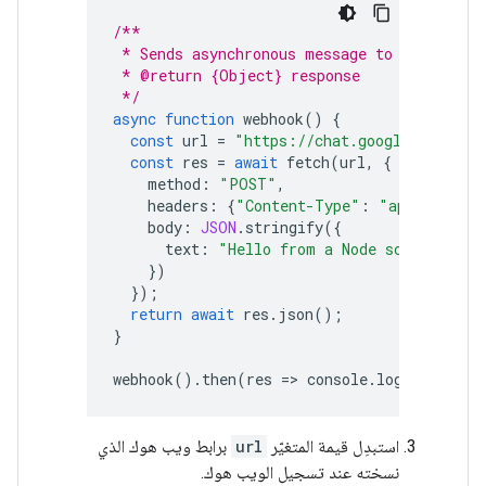
/**
 * Sends asynchronous message to Google Ch
 * @return {Object} response
 */
async
function
webhook
()
{
const
url
=
"https://chat.googleapis.com
const
res
=
await
fetch
(
url
,
{
method
:
"POST"
,
headers
:
{
"Content-Type"
:
"application
body
:
JSON
.
stringify
({
text
:
"Hello from a Node script!"
})
});
return
await
res
.
json
();
}
webhook
().
then
(
res
=
>
console
.
log
(
res
));
استبدِل قيمة المتغيّر
url
برابط ويب هوك الذي
نسخته عند تسجيل الويب هوك.