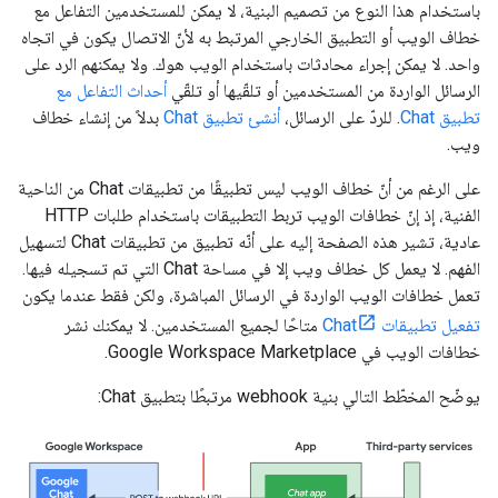
باستخدام هذا النوع من تصميم البنية، لا يمكن للمستخدمين التفاعل مع
خطاف الويب أو التطبيق الخارجي المرتبط به لأنّ الاتصال يكون في اتجاه
واحد. لا يمكن إجراء محادثات باستخدام الويب هوك. ولا يمكنهم الرد على
الرسائل الواردة من المستخدمين أو تلقّيها أو تلقّي
أحداث التفاعل مع
تطبيق Chat
. للردّ على الرسائل،
أنشئ تطبيق Chat
بدلاً من إنشاء خطاف
ويب.
على الرغم من أنّ خطاف الويب ليس تطبيقًا من تطبيقات Chat من الناحية
الفنية، إذ إنّ خطافات الويب تربط التطبيقات باستخدام طلبات HTTP
عادية، تشير هذه الصفحة إليه على أنّه تطبيق من تطبيقات Chat لتسهيل
الفهم. لا يعمل كل خطاف ويب إلا في مساحة Chat التي تم تسجيله فيها.
تعمل خطافات الويب الواردة في الرسائل المباشرة، ولكن فقط عندما يكون
تفعيل تطبيقات Chat
متاحًا لجميع المستخدمين. لا يمكنك نشر
خطافات الويب في Google Workspace Marketplace.
يوضّح المخطّط التالي بنية webhook مرتبطًا بتطبيق Chat: