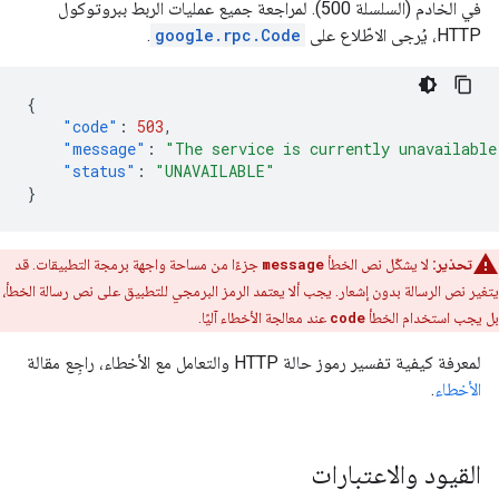
في الخادم (السلسلة 500). لمراجعة جميع عمليات الربط ببروتوكول
HTTP، يُرجى الاطّلاع على
google.rpc.Code
.
{
"code"
:
503
,
"message"
:
"The service is currently unavailable
"status"
:
"UNAVAILABLE"
}
تحذير:
لا يشكّل نص الخطأ
message
جزءًا من مساحة واجهة برمجة التطبيقات. قد
يتغير نص الرسالة بدون إشعار. يجب ألا يعتمد الرمز البرمجي للتطبيق على نص رسالة الخطأ،
بل يجب استخدام الخطأ
code
عند معالجة الأخطاء آليًا.
لمعرفة كيفية تفسير رموز حالة HTTP والتعامل مع الأخطاء، راجِع مقالة
الأخطاء
.
القيود والاعتبارات