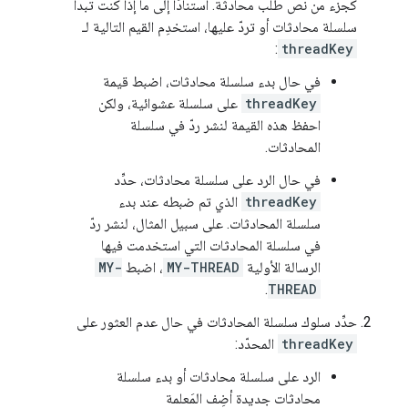
كجزء من نص طلب محادثة. استنادًا إلى ما إذا كنت تبدأ
سلسلة محادثات أو تردّ عليها، استخدِم القيم التالية لـ
:
threadKey
في حال بدء سلسلة محادثات، اضبط قيمة
threadKey
على سلسلة عشوائية، ولكن
احفظ هذه القيمة لنشر ردّ في سلسلة
المحادثات.
في حال الرد على سلسلة محادثات، حدِّد
threadKey
الذي تم ضبطه عند بدء
سلسلة المحادثات. على سبيل المثال، لنشر ردّ
في سلسلة المحادثات التي استخدمت فيها
الرسالة الأولية
MY-THREAD
، اضبط
MY-
.
THREAD
حدِّد سلوك سلسلة المحادثات في حال عدم العثور على
threadKey
المحدّد:
الرد على سلسلة محادثات أو بدء سلسلة
محادثات جديدة أضِف المَعلمة