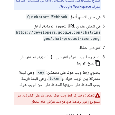
السماح للمستخدمين بتثبيت تطبيقات Chat
في مستندات "مساعدة
مشرف Google Workspace".
في حقل
الاسم
، أدخِل
Quickstart Webhook
.
في الحقل
عنوان URL للصورة الرمزية
، أدخِل
https://developers.google.com/chat/ima
.
ges/chat-product-icon.png
انقر على
حفظ
.
more_vert
لنسخ رابط ويب هوك، انقر على
المزيد
، ثم انقر على
content_copy
نسخ الرابط
.
يحتوي رابط ويب هوك على مَعلمتَين:
key
، وهي قيمة
مشتركة بين الويب هوك، و
token
، وهي قيمة فريدة
يجب الحفاظ على سريتها للحفاظ على أمان الويب هوك.
تحذير:
لا تشارك رابط ويب هوك الخاص بك على الإنترنت، مثل
مستودع رموز برمجية عام، لأنّ ذلك يعرّض أمانه للخطر.