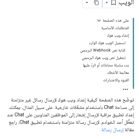
الويب
على هذه الصفحة
المتطلبات الأساسية
إنشاء ويب هوك
تسجيل الويب هوك الوارد
كتابة نص Webhook البرمجي
تشغيل نص ويب هوك البرمجي
بدء سلسلة محادثات أو الردّ عليها
معالجة الأخطاء
القيود والاعتبارات
توضّح هذه الصفحة كيفية إعداد ويب هوك لإرسال رسائل غير متزامنة
إلى مساحة Chat باستخدام مشغّلات خارجية. على سبيل المثال، يمكنك
إعداد تطبيق مراقبة لإرسال إشعار إلى الموظفين المناوبين على Chat عند
تعطُّل أحد الخوادم. لإرسال رسالة متزامنة باستخدام تطبيق Chat، راجِع
مقالة
إرسال رسالة
.