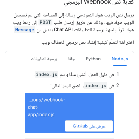
كتابة نص Webhook البرمجي
يرسل نص الويب هوك النموذجي رسالة إلى المساحة التي تم تسجيل
الويب هوك فيها، وذلك عن طريق إرسال طلب
POST
إلى رابط ويب
هوك. تردّ واجهة برمجة التطبيقات Chat API بمثيل من
Message
.
اختَر لغة لتعلّم كيفية إنشاء نص برمجي لخطاف ويب:
Node.js
Python
جافا
برمجة التطبيقات
في دليل العمل، أنشئ ملفًا باسم
index.js
.
في
index.js
، الصِق الرمز التالي:
solutions/webhook-
chat-
app/index.js
عرض على GitHub