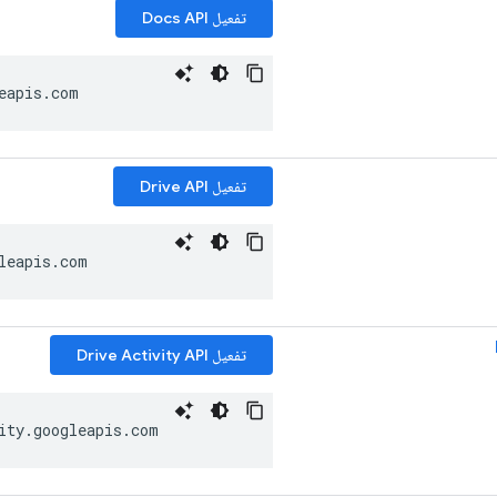
تفعيل Docs API
eapis
.
com
تفعيل Drive API
leapis
.
com
تفعيل Drive Activity API
ity
.
googleapis
.
com