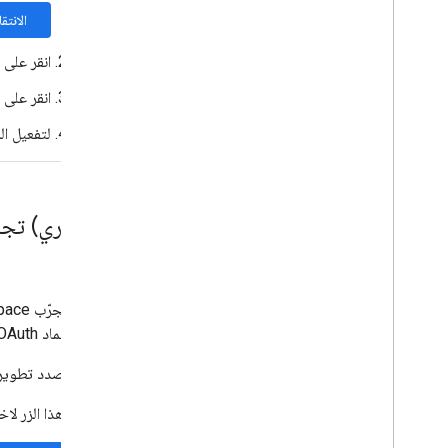
عرض حدود الحصة وتعديلها
الانتق
إنشاء خدمة إدارة مفاتيح التشفير
انقر على 
نظرة عامة
انقر على
إعداد الخدمة
ترميز البيانات وفك تشفيرها
لتفعيل ال
مرجع واجهة برمجة التطبيقات
إدارة الملفات المشفَّرة من جهة العميل
استخدام Drive API
(اختياري) تجربة واجهات 
ملفات الاستيراد المجمّع
الاشتراك في أحداث Google Workspace
نظرة عامة
بيانات اعتماد OAuth التي يمكنك استخدامها.
أنواع الأحداث
اختيار النطاقات
إذا كنت بصدد تطوير
إنشاء اشتراك
الاطّلاع على تفاصيل حول اشتراك
انقر على هذا الزر لاختيار مشروع على Google Cloud أو إنشائه، 
إدراج الاشتراكات