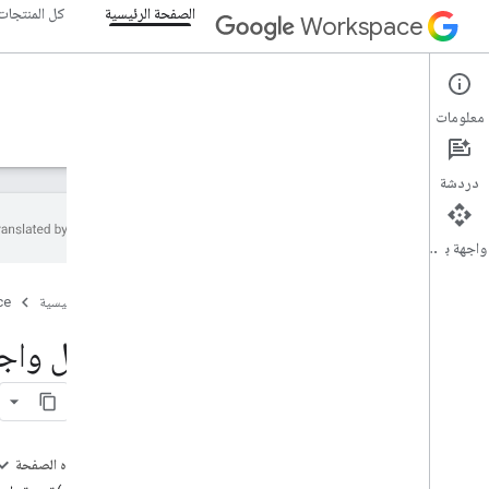
الصفحة الرئيسية
كل المنتجات
Workspace
الصفحة الرئيسية
معلومات
نظرة عامة
المستكشف
الأدلة
الدعم
دردشة
واجهة برمجة التطبيقات
البدء
الصفحة الرئيسية
ce
نظرة عامة
إنشاء مشروع على Google Cloud
تفعيل واجهات ب
تفعيل واجهات برمجة التطبيقات في Google
Workspace
تثبيت أدوات المطوّرين
إعداد المصادقة
على هذه الصفحة
نظرة عامة