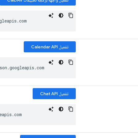
gleapis
.
com
تفعيل Calendar API
son
.
googleapis
.
com
تفعيل Chat API
eapis
.
com