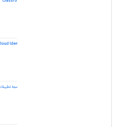
Classroom API
loud Identity API
واجهة برمجة تطبيقات oud Search