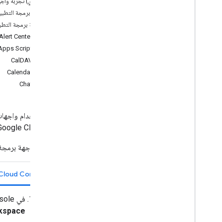
(اختياري) تجربة واجهات برمجة التطبيقا
إعداد موافقة OAuth
واجهات برمجة التطبيقات في pace
إنشاء بيانات اعتماد للوصول
واجهة برمجة التطبيقات DK
Alert Center API
إعداد خوادم MCP
Apps Script API
إعداد خوادم MCP في Google
CalDAV API
Workspace
Calendar API
السماح لوكلاء الذكاء الاصطناعي بالبحث في
Chat API
Google Workspace
ضبط إعدادات الأمان لخوادم MCP
إنشاء التطبيقات باستخدام الذكاء الاصطناعي
على Google Cloud. إذا لم يكن لديك مشروع على السحابة الإلكترونية، اطّلِع على مقالة
نظرة عامة
استخدام النماذج اللغوية الكبيرة (LLM)
لتفعيل واجهة برمجة 
إدارة الوصول والاستخدام
Cloud Console
إدارة بيانات الاعتماد لواجهات برمجة التطبيقات
عرض واجهات برمجة التطبيقات وإيقافها
في Google Cloud Console، انتقِل إلى "القائمة"
مراقبة المقاييس من أجل واجهات برمجة
kspace
التطبيقات