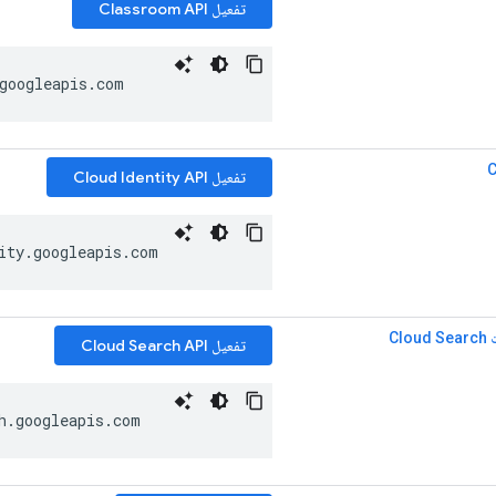
تفعيل Classroom API
googleapis
.
com
C
تفعيل Cloud Identity API
ity
.
googleapis
.
com
Cl
تفعيل Cloud Search API
h
.
googleapis
.
com