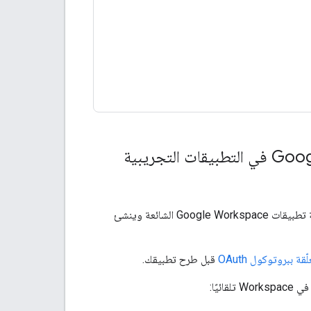
إذا كنت تجرّب Google Workspace، استخدِم الاختصار التالي الذي يتيح استخدام واجهات برمجة تطبيقات Google Workspace الشائعة وينشئ
ببروتوكول OAuth
قبل طرح تطبيقك.