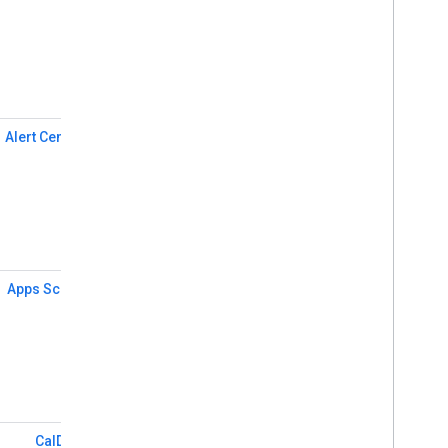
Alert Center API
Apps Script API
Cal
DAV API