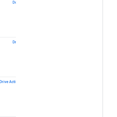
Docs API
Drive API
Drive Activity API