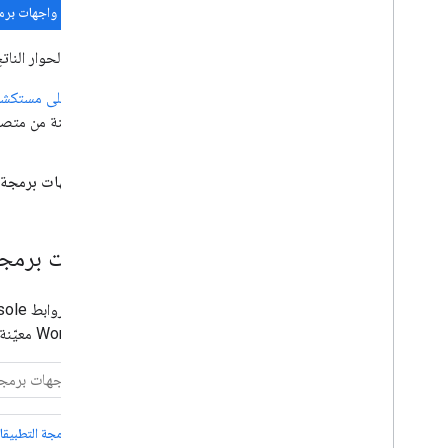
تعديل اشتراك أو تجديده
تفعيل واجهات برمجة ال
حلّ الأخطاء وإعادة تفعيل الاشتراك
في مربّع الحوار النات
حذف اشتراك
جرّبه - مراقبة أحداث Google Meet باستخدام
الاطّلاع على مستكشف واجه
Python
طرق معيّنة من متص
مرجع واجهة برمجة التطبيقات
الحدود والحصص
ملاحظات حول الإصدار
واجهات برمجة ال
واجهات برمجة التطبي
استخدِم روابط Google Cloud Console التالية أو
Workspace معيّنة في مشروعك على السحابة الإلكترونية.
واجهة برمجة التطبيقات in SDK