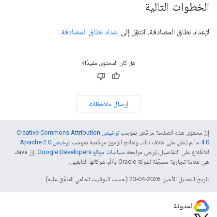
الخطوات التالية
لإعداد نطاق المصادقة، انتقِل إلى
إعداد نطاق المصادقة
.
هل كان المحتوى مفيدًا؟
إرسال ملاحظات
إنّ محتوى هذه الصفحة مرخّص بموجب
ترخيص Creative Commons Attribution
4.0‏
ما لم يُنصّ على خلاف ذلك، ونماذج الرموز مرخّصة بموجب
ترخيص Apache 2.0‏
.
للاطّلاع على التفاصيل، يُرجى مراجعة
سياسات موقع Google Developers‏
. إنّ Java
هي علامة تجارية مسجَّلة لشركة Oracle و/أو شركائها التابعين.
تاريخ التعديل الأخير: 2026-04-23 (حسب التوقيت العالمي المتفَّق عليه)
المدونة