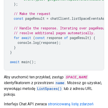
};
// Make the request
const
pageResult
=
chatClient
.
listSpaceEventsAsy
// Handle the response. Iterating over pageResul
// resolve additional pages automatically.
for
await
(
const
response
of
pageResult
)
{
console
.
log
(
response
);
}
}
await
main
();
Aby uruchomić ten przykład, zastąp
SPACE_NAME
identyfikatorem z przestrzeni
name
. Możesz go uzyskać,
wywołując metodę
ListSpaces()
lub z adresu URL
pokoju.
Interfejs Chat API zwraca
stronicowaną listę zdarzeń