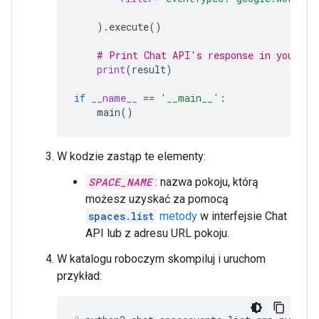
)
.
execute
()
# Print Chat API's response in your co
print
(
result
)
if
__name__
==
'__main__'
:
main
()
W kodzie zastąp te elementy:
SPACE_NAME
: nazwa pokoju, którą
możesz uzyskać za pomocą
spaces.list
metody
w interfejsie Chat
API lub z adresu URL pokoju.
W katalogu roboczym skompiluj i uruchom
przykład: