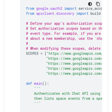
from
google.oauth2
import
service_account
from
apiclient.discovery
import
build
# Define your app's authorization scopes.
# Set authorization scopes based on the
# event type. For example, if you are gett
# about a new membership, use the `chat.ap
#
# When modifying these scopes, delete the 
SCOPES
=
[
"https://www.googleapis.com/auth
"https://www.googleapis.com/auth
"https://www.googleapis.com/auth
"https://www.googleapis.com/auth
"https://www.googleapis.com/auth
def
main
():
'''
    Authenticates with Chat API using app 
    then lists space events from a specifi
    '''