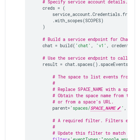
# Specify service account details.
creds
=
(
service_account
.
Credentials
.
from_s
.
with_scopes
(
SCOPES
)
)
# Build a service endpoint for Chat AP
chat
=
build
(
'chat'
,
'v1'
,
credentials
# Use the service endpoint to call Cha
result
=
chat
.
spaces
()
.
spaceEvents
()
.
l
# The space to list events from.
#
# Replace SPACE_NAME with a space 
# Obtain the space name from the s
# or from a space's URL.
parent
=
'spaces/
SPACE_NAME
'
,
# A required filter. Filters event
#
# Update this filter to match your
filter
=
'eventTypes:"google.workspa