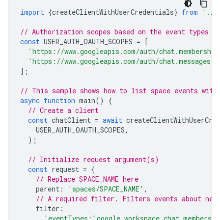
import
{
createClientWithUserCredentials
}
from
'./a
// Authorization scopes based on the event types
const
USER_AUTH_OAUTH_SCOPES
=
[
'https://www.googleapis.com/auth/chat.membership
'https://www.googleapis.com/auth/chat.messages.r
];
// This sample shows how to list space events with
async
function
main
()
{
// Create a client
const
chatClient
=
await
createClientWithUserCre
USER_AUTH_OAUTH_SCOPES
,
);
// Initialize request argument(s)
const
request
=
{
// Replace SPACE_NAME here
parent
:
'spaces/SPACE_NAME'
,
// A required filter. Filters events about new
filter
:
'eventTypes:"google.workspace.chat.membershi