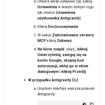
Otwórz ekran ustawień (np. kliknij
Ustawienia
w lewym dolnym rogu
lub otwórz
Ustawienia
użytkownika Antigravity
).
Kliknij
Dostosowywanie
.
W sekcji
Zainstalowane serwery
MCP
kliknij
Odśwież
.
Na liście znajdź
chat
, kliknij
Uwierzytelnij
, zaloguj się na
konto Google, skopiuj kod
autoryzacji, wklej go w oknie
dialogowym i kliknij Prześlij
.
W przypadku Antigravity CLI:
Uruchom interfejs wiersza poleceń
Antigravity: