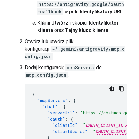
https://antigravity.google/oauth
-callback
w polu
Identyfikatory URI
.
Kliknij
Utwórz
i skopiuj
Identyfikator
klienta
oraz
Tajny klucz klienta
.
Otwórz lub utwórz plik
konfiguracji
~/.gemini/antigravity/mcp_c
onfig.json
.
Dodaj konfigurację
mcpServers
do
mcp_config.json
:
{
"mcpServers"
:
{
"chat"
:
{
"serverUrl"
:
"https://chatmcp.google
"oauth"
:
{
"clientId"
:
"
OAUTH_CLIENT_ID
"
,
"clientSecret"
:
"
OAUTH_CLIENT_SECR
}