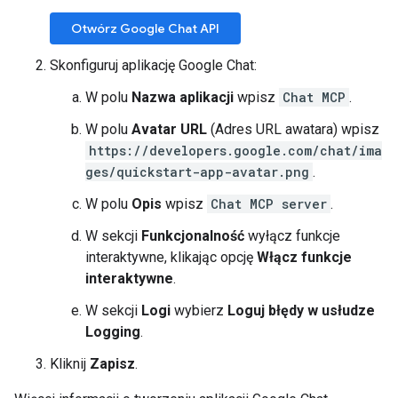
Otwórz Google Chat API
Skonfiguruj aplikację Google Chat:
W polu
Nazwa aplikacji
wpisz
Chat MCP
.
W polu
Avatar URL
(Adres URL awatara) wpisz
https://developers.google.com/chat/ima
ges/quickstart-app-avatar.png
.
W polu
Opis
wpisz
Chat MCP server
.
W sekcji
Funkcjonalność
wyłącz funkcje
interaktywne, klikając opcję
Włącz funkcje
interaktywne
.
W sekcji
Logi
wybierz
Loguj błędy w usłudze
Logging
.
Kliknij
Zapisz
.