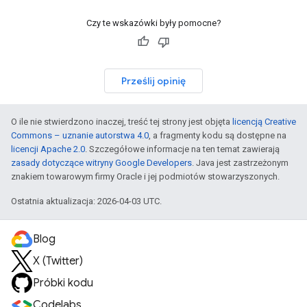
Czy te wskazówki były pomocne?
Prześlij opinię
O ile nie stwierdzono inaczej, treść tej strony jest objęta
licencją Creative
Commons – uznanie autorstwa 4.0
, a fragmenty kodu są dostępne na
licencji Apache 2.0
. Szczegółowe informacje na ten temat zawierają
zasady dotyczące witryny Google Developers
. Java jest zastrzeżonym
znakiem towarowym firmy Oracle i jej podmiotów stowarzyszonych.
Ostatnia aktualizacja: 2026-04-03 UTC.
Blog
X (Twitter)
Próbki kodu
Codelabs