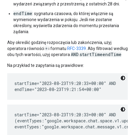
wydarzeń związanych z przestrzenią z ostatnich 28 dni.
endTime
: sygnatura czasowa, do której włącznie są
wymienione wydarzenia w pokoju. Jeśli nie zostanie
określony, wyświetla zdarzenia do momentu przesłania
żądania.
Aby określić godzinę rozpoczęcia lub zakończenia, użyj
=
operatora równości
i formatu
RFC-3339
. Aby filtrować według
AND
startTime
endTime
obu tych wartości, użyj operatora
.
Na przykład te zapytania są prawidłowe:
startTime="2023-08-23T19:20:33+00:00" AND

startTime="2023-08-23T19:20:33+00:00" AND

(eventTypes:"google.workspace.chat.space.v1.update