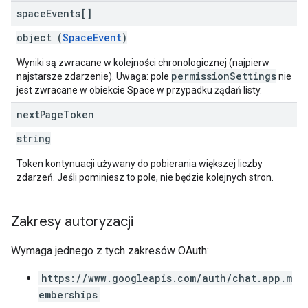
space
Events[]
object (
SpaceEvent
)
Wyniki są zwracane w kolejności chronologicznej (najpierw
permissionSettings
najstarsze zdarzenie). Uwaga: pole
nie
jest zwracane w obiekcie Space w przypadku żądań listy.
next
Page
Token
string
Token kontynuacji używany do pobierania większej liczby
zdarzeń. Jeśli pominiesz to pole, nie będzie kolejnych stron.
Zakresy autoryzacji
Wymaga jednego z tych zakresów OAuth:
https://www.googleapis.com/auth/chat.app.m
emberships