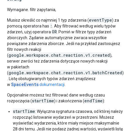
Wymagane. filtr zapytania,
eventType
Musisz określić co najmniej 1 typ zdarzenia (
) za
:
pomocą operatora has
. Aby filtrować według wielu typów
OR
zdarzeń, użyj operatora
. Pomiń w filtrze typy zdarzeń
zbiorczych. Żądanie automatycznie zwraca wszystkie
powiązane zdarzenia zbiorcze. Jeśli na przykład zastosujesz
filtr nowych reakcji
google.workspace.chat.reaction.v1.created
(
),
serwer zwróci też zdarzenia dotyczące nowych reakcji
w pakietach
google.workspace.chat.reaction.v1.batchCreated
(
)
. Listę obsługiwanych typów zdarzeń znajdziesz
SpaceEvents
w
dokumentacji
.
Opcjonalnie możesz też filtrować dane według czasu
startTime
endTime
rozpoczęcia (
) i zakończenia (
):
startTime
: Wyłączna sygnatura czasowa, od której należy
rozpocząć listowanie wydarzeń w przestrzeni. Możesz
wyświetlać wydarzenia, które miały miejsce maksymalnie
28 dni temu. Jeśli nie podasz żadnej wartości, wyświetli listę