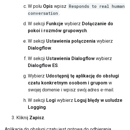
W polu
Opis
wpisz
Responds to real human
conversation
.
W sekcji
Funkcje
wybierz
Dołączanie do
pokoi i rozmów grupowych
.
W sekcji
Ustawienia połączenia
wybierz
Dialogflow
.
W sekcji
Ustawienia Dialogflow
wybierz
Dialogflow ES
.
Wybierz
Udostępnij tę aplikację do obsługi
czatu konkretnym osobom i grupom
w
swojej domenie i wpisz swój adres e-mail.
W sekcji
Logi
wybierz
Loguj błędy w usłudze
Logging
.
Kliknij
Zapisz
.
Aplikacja do obsługi czatu jest gotowa do odbierania