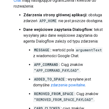
Chat
mają następujące ograniczenia i kwestie do
rozważenia:
Zdarzenia strony głównej aplikacji:
obsługa
zdarzeń
APP_HOME
nie jest jeszcze dostępna.
Dane wejściowe zapytania Dialogflow:
tekst
wysyłany jako dane wejściowe zapytania do
agenta Dialogflow zależy od typu zdarzenia:
MESSAGE
:
wartość pola
argumentText
z wiadomości Google Chat.
APP_COMMAND
:
Ciąg znaków
"APP_COMMAND_PAYLOAD"
.
ADDED_TO_SPACE
:
wysyłane jest
domyślne
zdarzenie powitalne
.
REMOVED_FROM_SPACE
:
Ciąg znaków
"REMOVED_FROM_SPACE_PAYLOAD"
.
CARD_CLICKED
:
ciąg znaków