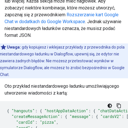
lub więcej. Każda sekcja może mieć nagłówek. Aby
zobaczyć niektóre kombinacje, które możesz utworzyć,
zapoznaj się z przewodnikiem
Rozszerzanie kart Google
Chat w dodatkach do Google Workspace
. Jednak używanie
niestandardowych ładunków oznacza, że musisz podać
format JSON.
Uwaga:
gdy kopiujesz i wklejasz przykłady z przewodnika do pola
niestandardowego ładunku w Dialogflow, upewnij się, że edytor nie
zawiera żadnych błędów. Nie możesz przetestować wyników w
symulatorze Dialogflow, ale możesz to zrobić bezpośrednio w Google
Chat.
Oto przykład niestandardowego ładunku umożliwiającego
utworzenie wiadomości z kartą:
{
"hangouts"
:
{
"hostAppDataAction"
:
{
"chatDataActi
"createMessageAction"
:
{
"message"
:
{
"cardsV2"
:
"cardId"
:
"pizza"
,
"card"
:
{