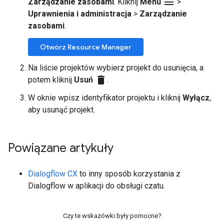
menu
Zarządzanie zasobami
. Kliknij
Menu
>
Uprawnienia i administracja
>
Zarządzanie
zasobami
.
Otwórz Resource Manager
Na liście projektów wybierz projekt do usunięcia, a
delete
potem kliknij
Usuń
.
W oknie wpisz identyfikator projektu i kliknij
Wyłącz
,
aby usunąć projekt.
Powiązane artykuły
Dialogflow CX
to inny sposób korzystania z
Dialogflow w aplikacji do obsługi czatu.
Czy te wskazówki były pomocne?