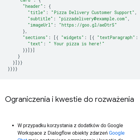
"header"
:
{
"title"
:
"Pizza Delivery Customer Support"
,
"subtitle"
:
"pizzadelivery@example.com"
,
"imageUrl"
:
"https://goo.gl/aeDtrS"
},
"sections"
:
[{
"widgets"
:
[{
"textParagraph"
:
"text"
:
" Your pizza is here!"
}}]}]
}
}]}}
}}}}
Ograniczenia i kwestie do rozważenia
W przypadku korzystania z dodatków do Google
Workspace z Dialogflow obiekty zdarzeń
Google