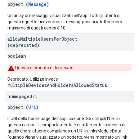
object (
Message
)
Un array di messaggi visualizzati nell'app. Tutti gli utenti di
questo oggetto riceveranno i messaggi associati. Il numero
massimo di questi campi è 10.
allow
Multiple
Users
Per
Object
(deprecated)
boolean
Questo elemento è deprecato.
Deprecato. Utilizza invece
multipleDevicesAndHoldersAllowedStatus
.
homepage
Uri
object (
Uri
)
L'URI della home page dell'applicazione. Se compili l'URI in
questo campo, il comportamento è esattamente lo stesso di
quello che si ottiene compilando un URI in linksModuleData
(quando viene visualizzato un oggetto, viene mostrato un link