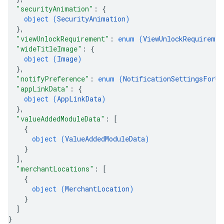
"securityAnimation"
: 
{
object (
SecurityAnimation
)
}
,
"viewUnlockRequirement"
: 
enum (
ViewUnlockRequiremen
"wideTitleImage"
: 
{
object (
Image
)
}
,
"notifyPreference"
: 
enum (
NotificationSettingsForUp
"appLinkData"
: 
{
object (
AppLinkData
)
}
,
"valueAddedModuleData"
: 
[
{
object (
ValueAddedModuleData
)
}
]
,
"merchantLocations"
: 
[
{
object (
MerchantLocation
)
}
]
}