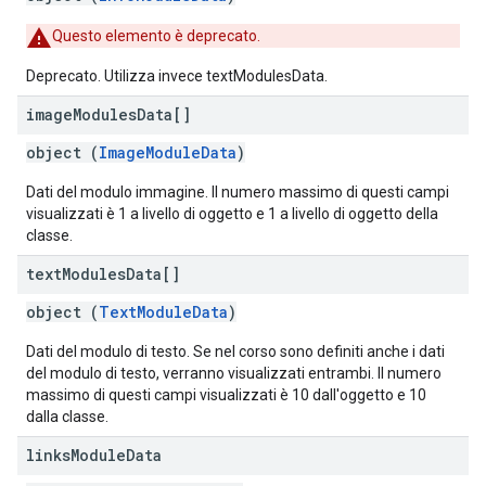
Questo elemento è deprecato.
Deprecato. Utilizza invece textModulesData.
image
Modules
Data[]
object (
ImageModuleData
)
Dati del modulo immagine. Il numero massimo di questi campi
visualizzati è 1 a livello di oggetto e 1 a livello di oggetto della
classe.
text
Modules
Data[]
object (
TextModuleData
)
Dati del modulo di testo. Se nel corso sono definiti anche i dati
del modulo di testo, verranno visualizzati entrambi. Il numero
massimo di questi campi visualizzati è 10 dall'oggetto e 10
dalla classe.
links
Module
Data