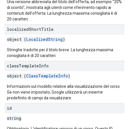
Una versione abbreviata del titolo dell'offerta, ad esempio "20%
di sconto", mostrata agli utenti come riferimento rapido ai
contenuti dell'offerta. La lunghezza massima consigliata è di
20 caratteri.
localized
Short
Title
object (
LocalizedString
)
Stringhe tradotte per il titolo breve. La lunghezza massima
consigliata è di 20 caratteri.
class
Template
Info
object (
ClassTemplateInfo
)
Informazioni sul modello relative alla visualizzazione del corso.
Se non viene impostato, Google utilizzerà un insieme
predefinito di campi da visualizzare.
id
string
Obbligatorio. L'identificatore univoco di un corso. Questo ID