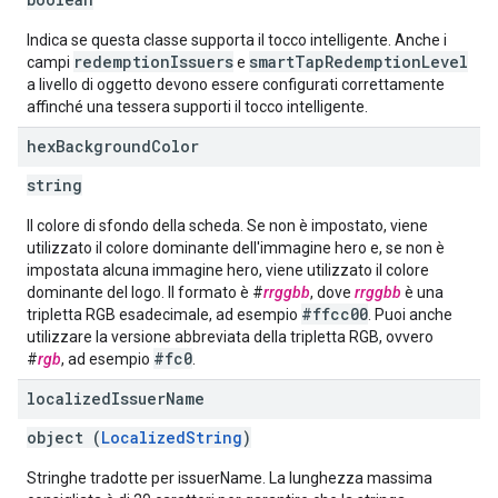
Indica se questa classe supporta il tocco intelligente. Anche i
redemptionIssuers
smartTapRedemptionLevel
campi
e
a livello di oggetto devono essere configurati correttamente
affinché una tessera supporti il tocco intelligente.
hex
Background
Color
string
Il colore di sfondo della scheda. Se non è impostato, viene
utilizzato il colore dominante dell'immagine hero e, se non è
impostata alcuna immagine hero, viene utilizzato il colore
dominante del logo. Il formato è #
rrggbb
, dove
rrggbb
è una
#ffcc00
tripletta RGB esadecimale, ad esempio
. Puoi anche
utilizzare la versione abbreviata della tripletta RGB, ovvero
#fc0
#
rgb
, ad esempio
.
localized
Issuer
Name
object (
LocalizedString
)
Stringhe tradotte per issuerName. La lunghezza massima