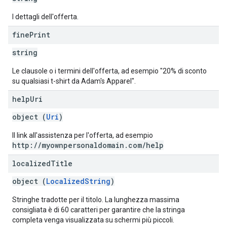
I dettagli dell'offerta.
fine
Print
string
Le clausole o i termini dell'offerta, ad esempio "20% di sconto
su qualsiasi t-shirt da Adam's Apparel".
help
Uri
object (
Uri
)
Il link all'assistenza per l'offerta, ad esempio
http://myownpersonaldomain.com/help
localized
Title
object (
LocalizedString
)
Stringhe tradotte per il titolo. La lunghezza massima
consigliata è di 60 caratteri per garantire che la stringa
completa venga visualizzata su schermi più piccoli.