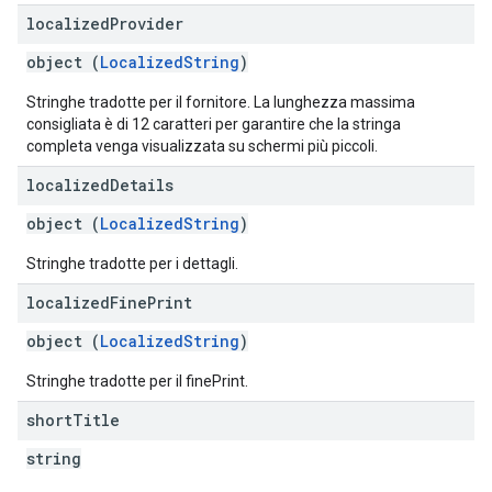
localized
Provider
object (
LocalizedString
)
Stringhe tradotte per il fornitore. La lunghezza massima
consigliata è di 12 caratteri per garantire che la stringa
completa venga visualizzata su schermi più piccoli.
localized
Details
object (
LocalizedString
)
Stringhe tradotte per i dettagli.
localized
Fine
Print
object (
LocalizedString
)
Stringhe tradotte per il finePrint.
short
Title
string