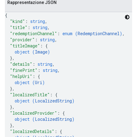
Rappresentazione JSON
{
"kind"
: 
string
,
"title"
: 
string
,
"redemptionChannel"
: 
enum (
RedemptionChannel
)
,
"provider"
: 
string
,
"titleImage"
: 
{
object (
Image
)
}
,
"details"
: 
string
,
"finePrint"
: 
string
,
"helpUri"
: 
{
object (
Uri
)
}
,
"localizedTitle"
: 
{
object (
LocalizedString
)
}
,
"localizedProvider"
: 
{
object (
LocalizedString
)
}
,
"localizedDetails"
: 
{