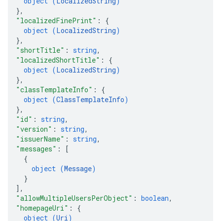
object (
LocalizedString
)
}
,
"localizedFinePrint"
: 
{
object (
LocalizedString
)
}
,
"shortTitle"
: 
string
,
"localizedShortTitle"
: 
{
object (
LocalizedString
)
}
,
"classTemplateInfo"
: 
{
object (
ClassTemplateInfo
)
}
,
"id"
: 
string
,
"version"
: 
string
,
"issuerName"
: 
string
,
"messages"
: 
[
{
object (
Message
)
}
]
,
"allowMultipleUsersPerObject"
: 
boolean
,
"homepageUri"
: 
{
object (
Uri
)