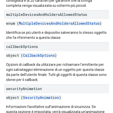
consigliata è di 20 caratteri per garantire che la stringa
completa venga visualizzata su schermi più piccoli.
multiple
Devices
And
Holders
Allowed
Status
enum (
MultipleDevicesAndHoldersAllowedStatus
)
Identifica se più utenti e dispositivi salveranno lo stesso oggetto
che fa riferimento a questa classe.
callback
Options
object (
CallbackOptions
)
Opzioni di callback da utilizzare per richiamare l'emittente per
ogni salvataggio/eliminazione di un oggetto per questa classe
da parte dell'utente finale. Tutti gli oggetti di questa classe sono
idonei per il callback.
security
Animation
object (
SecurityAnimation
)
Informazioni facoltative sull'animazione di sicurezza. Se
questa opzione è impostata, verrà visualizzata un'animazione