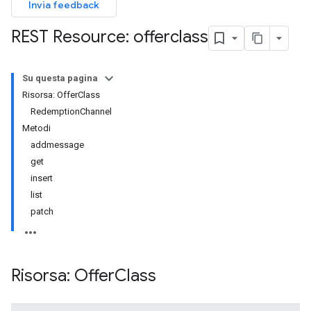
Invia feedback
REST Resource: offerclass
Su questa pagina
Risorsa: OfferClass
RedemptionChannel
Metodi
addmessage
get
insert
list
patch
Risorsa: Offer
Class