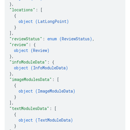
}
,
"locations"
: 
[
{
object (
LatLongPoint
)
}
]
,
"reviewStatus"
: 
enum (
ReviewStatus
)
,
"review"
: 
{
object (
Review
)
}
,
"infoModuleData"
: 
{
object (
InfoModuleData
)
}
,
"imageModulesData"
: 
[
{
object (
ImageModuleData
)
}
]
,
"textModulesData"
: 
[
{
object (
TextModuleData
)
}