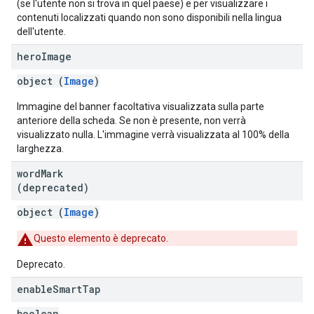
(se l'utente non si trova in quel paese) e per visualizzare i
contenuti localizzati quando non sono disponibili nella lingua
dell'utente.
hero
Image
object (
Image
)
Immagine del banner facoltativa visualizzata sulla parte
anteriore della scheda. Se non è presente, non verrà
visualizzato nulla. L'immagine verrà visualizzata al 100% della
larghezza.
word
Mark
(deprecated)
object (
Image
)
Questo elemento è deprecato.
Deprecato.
enable
Smart
Tap
boolean