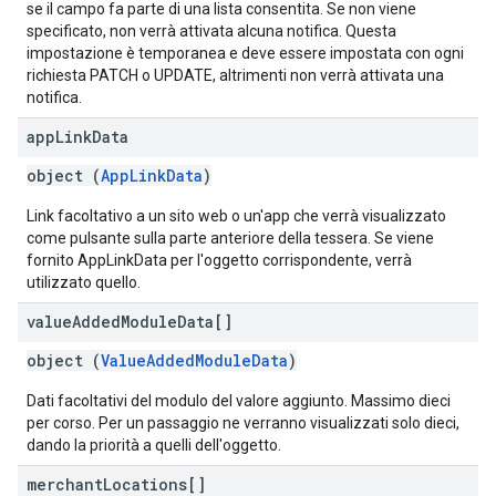
se il campo fa parte di una lista consentita. Se non viene
specificato, non verrà attivata alcuna notifica. Questa
impostazione è temporanea e deve essere impostata con ogni
richiesta PATCH o UPDATE, altrimenti non verrà attivata una
notifica.
app
Link
Data
object (
AppLinkData
)
Link facoltativo a un sito web o un'app che verrà visualizzato
come pulsante sulla parte anteriore della tessera. Se viene
fornito AppLinkData per l'oggetto corrispondente, verrà
utilizzato quello.
value
Added
Module
Data[]
object (
ValueAddedModuleData
)
Dati facoltativi del modulo del valore aggiunto. Massimo dieci
per corso. Per un passaggio ne verranno visualizzati solo dieci,
dando la priorità a quelli dell'oggetto.
merchant
Locations[]