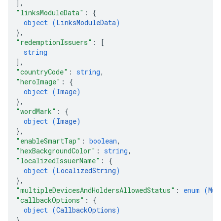
]
,
"linksModuleData"
: 
{
object (
LinksModuleData
)
}
,
"redemptionIssuers"
: 
[
string
]
,
"countryCode"
: 
string
,
"heroImage"
: 
{
object (
Image
)
}
,
"wordMark"
: 
{
object (
Image
)
}
,
"enableSmartTap"
: 
boolean
,
"hexBackgroundColor"
: 
string
,
"localizedIssuerName"
: 
{
object (
LocalizedString
)
}
,
"multipleDevicesAndHoldersAllowedStatus"
: 
enum (
Mul
"callbackOptions"
: 
{
object (
CallbackOptions
)
}
,