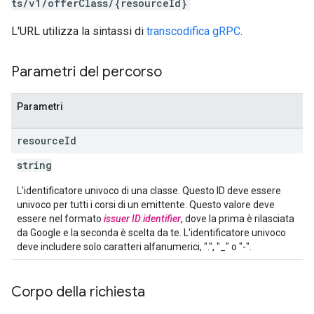
ts/v1/offerClass/{resourceId}
L'URL utilizza la sintassi di
transcodifica gRPC
.
Parametri del percorso
Parametri
resource
Id
string
L'identificatore univoco di una classe. Questo ID deve essere
univoco per tutti i corsi di un emittente. Questo valore deve
essere nel formato
issuer ID
.
identifier
, dove la prima è rilasciata
da Google e la seconda è scelta da te. L'identificatore univoco
deve includere solo caratteri alfanumerici, ".", "_" o "-".
Corpo della richiesta