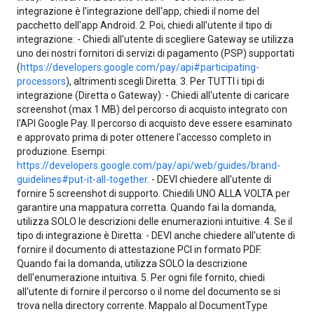
integrazione è l'integrazione dell'app, chiedi il nome del
pacchetto dell'app Android. 2. Poi, chiedi all'utente il tipo di
integrazione: - Chiedi all'utente di scegliere Gateway se utilizza
uno dei nostri fornitori di servizi di pagamento (PSP) supportati
(
https://developers.google.com/pay/api#participating-
processors
), altrimenti scegli Diretta. 3. Per TUTTI i tipi di
integrazione (Diretta o Gateway): - Chiedi all'utente di caricare
screenshot (max 1 MB) del percorso di acquisto integrato con
l'API Google Pay. Il percorso di acquisto deve essere esaminato
e approvato prima di poter ottenere l'accesso completo in
produzione. Esempi:
https://developers.google.com/pay/api/web/guides/brand-
guidelines#put-it-all-together
. - DEVI chiedere all'utente di
fornire 5 screenshot di supporto. Chiedili UNO ALLA VOLTA per
garantire una mappatura corretta. Quando fai la domanda,
utilizza SOLO le descrizioni delle enumerazioni intuitive. 4. Se il
tipo di integrazione è Diretta: - DEVI anche chiedere all'utente di
fornire il documento di attestazione PCI in formato PDF.
Quando fai la domanda, utilizza SOLO la descrizione
dell'enumerazione intuitiva. 5. Per ogni file fornito, chiedi
all'utente di fornire il percorso o il nome del documento se si
trova nella directory corrente. Mappalo al DocumentType