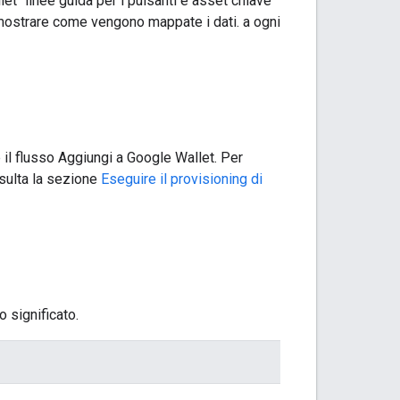
t" linee guida per i pulsanti e asset chiave
r mostrare come vengono mappate i dati. a ogni
e il flusso Aggiungi a Google Wallet. Per
nsulta la sezione
Eseguire il provisioning di
o significato.