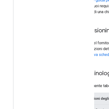
Le
linee guida pe
hotel i tuoi req
campo di una chi
Provisioni
L'app del fornit
informazioni det
una nuova sche
Terminolo
La seguente tabel
Definizioni deg