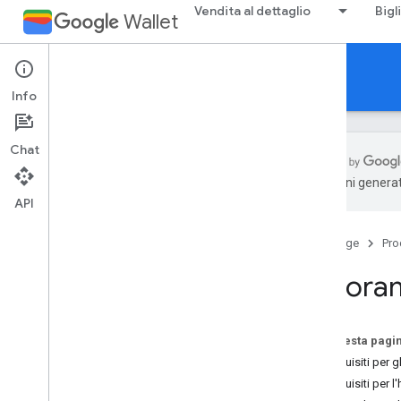
Vendita al dettaglio
Bigl
Wallet
Hotel Key
Info
Chat
traduzioni generat
API
Presentazione
Panoramica
Home page
Pro
Esegui il provisioning di una nuova
carta
Panoram
Linee guida
Linee guida per il branding
Su questa pagi
Prerequisiti per gl
Prerequisiti per l'