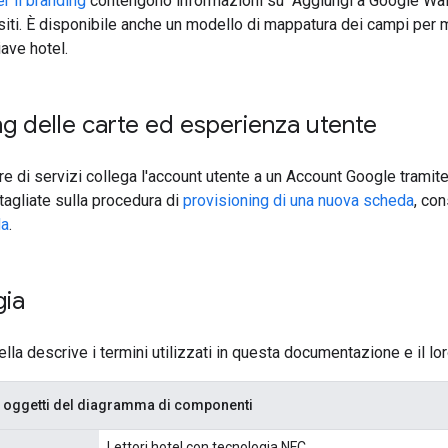
r il branding
contengono informazioni su "Aggiungi a Google Walle
uisiti. È disponibile anche un modello di mappatura dei campi pe
ave hotel.
ng delle carte ed esperienza utente
ore di servizi collega l'account utente a un Account Google tramit
tagliate sulla procedura di
provisioning di una nuova scheda
, co
da
.
gia
la descrive i termini utilizzati in questa documentazione e il lor
li oggetti del diagramma di componenti
Lettori hotel con tecnologia NFC.