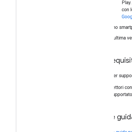
Play.
con l
Goog
Uno smartp
L'ultima v
Prerequisit
Per poter suppor
Lettori co
supportato 
Linee guid