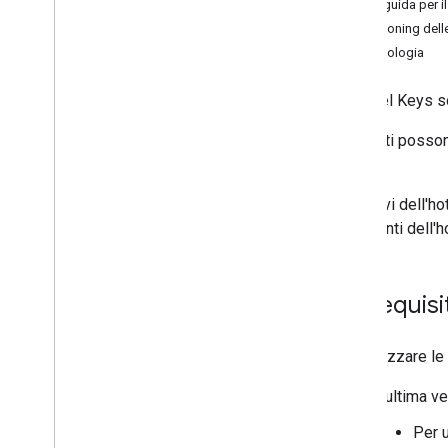
Linee guida per i
Provisioning dell
Terminologia
Le Hotel Keys son
Gli utenti posso
hotel.
Le chiavi dell'ho
importanti dell'h
Prerequisit
Per utilizzare l
L'ultima ve
Per u