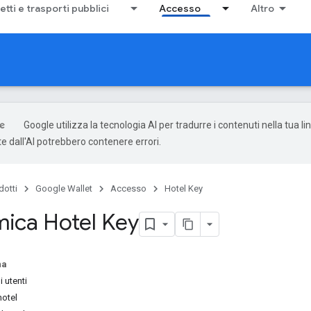
ietti e trasporti pubblici
Accesso
Altro
Google utilizza la tecnologia AI per tradurre i contenuti nella tua li
e dall'AI potrebbero contenere errori.
dotti
Google Wallet
Accesso
Hotel Key
ica Hotel Key
na
i utenti
hotel