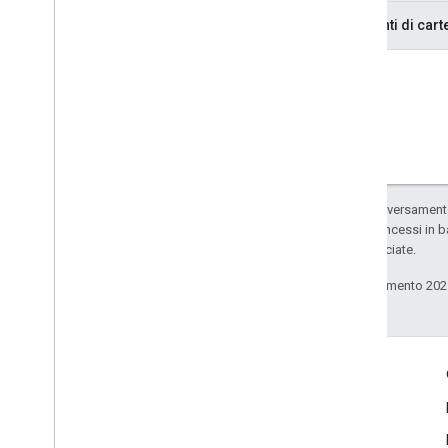
Emittenti di cart
Salvo quando diversamente 
codice sono concessi in b
delle sue consociate.
Ultimo aggiornamento 202
Coinvolgi
Google Developer Program
Google Developer Groups