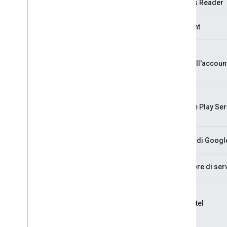
Access Reader
Account
Hub dell'accoun
Google Play Ser
Server di Googl
Fornitore di ser
App hotel