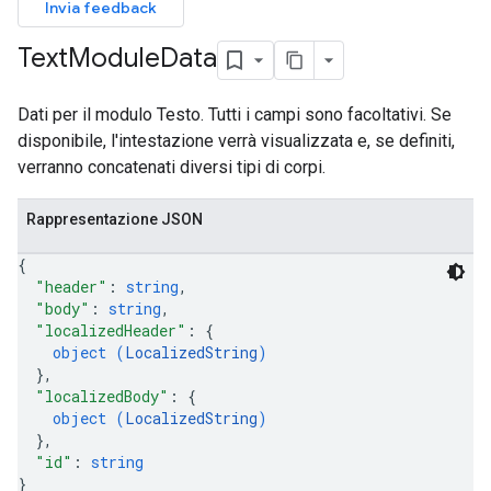
Invia feedback
Text
Module
Data
Dati per il modulo Testo. Tutti i campi sono facoltativi. Se
disponibile, l'intestazione verrà visualizzata e, se definiti,
verranno concatenati diversi tipi di corpi.
Rappresentazione JSON
{
"header"
: 
string
,
"body"
: 
string
,
"localizedHeader"
: 
{
object (
LocalizedString
)
}
,
"localizedBody"
: 
{
object (
LocalizedString
)
}
,
"id"
: 
string
}