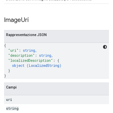
Image
Uri
Rappresentazione JSON
{
"uri"
: 
string
,
"description"
: 
string
,
"localizedDescription"
: 
{
object (
LocalizedString
)
}
}
Campi
uri
string