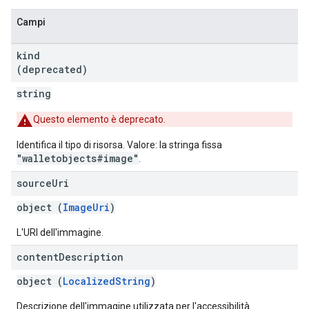
Campi
kind
(deprecated)
string
Questo elemento è deprecato.
Identifica il tipo di risorsa. Valore: la stringa fissa
"walletobjects#image"
.
source
Uri
object (
ImageUri
)
L'URI dell'immagine.
content
Description
object (
LocalizedString
)
Descrizione dell'immagine utilizzata per l'accessibilità.