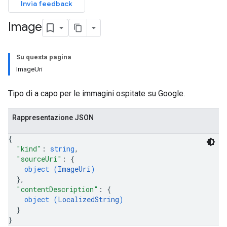
Invia feedback
Image
Su questa pagina
ImageUri
Tipo di a capo per le immagini ospitate su Google.
Rappresentazione JSON
{
"kind"
: 
string
,
"sourceUri"
: 
{
object (
ImageUri
)
}
,
"contentDescription"
: 
{
object (
LocalizedString
)
}
}