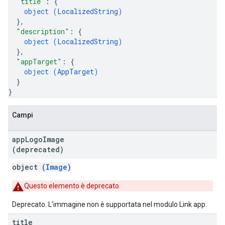
"title"
: 
{
object (
LocalizedString
)
}
,
"description"
: 
{
object (
LocalizedString
)
}
,
"appTarget"
: 
{
object (
AppTarget
)
}
}
Campi
app
Logo
Image
(deprecated)
object (
Image
)
Questo elemento è deprecato.
Deprecato. L'immagine non è supportata nel modulo Link app.
title