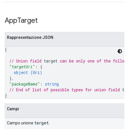
App
Target
Rappresentazione JSON
{
// Union field 
target
 can be only one of the follow
"targetUri"
: 
{
object (
Uri
)
}
,
"packageName"
: 
string
// End of list of possible types for union field 
tar
}
Campi
target
Campo unione
.