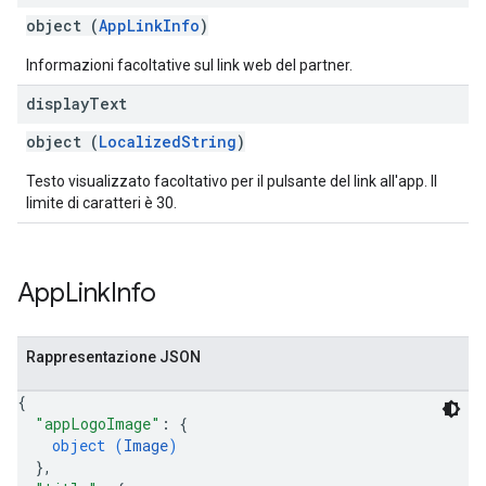
object (
AppLinkInfo
)
Informazioni facoltative sul link web del partner.
display
Text
object (
LocalizedString
)
Testo visualizzato facoltativo per il pulsante del link all'app. Il
limite di caratteri è 30.
App
Link
Info
Rappresentazione JSON
{
"appLogoImage"
: 
{
object (
Image
)
}
,