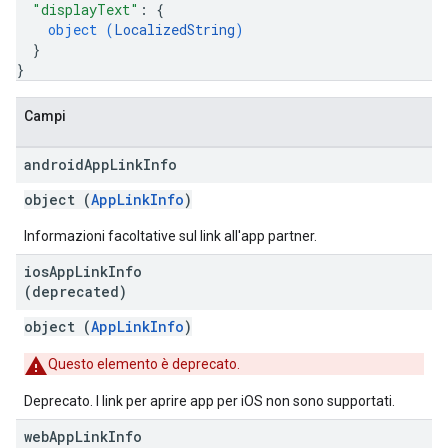
"displayText"
: 
{
object (
LocalizedString
)
}
}
Campi
android
App
Link
Info
object (
AppLinkInfo
)
Informazioni facoltative sul link all'app partner.
ios
App
Link
Info
(deprecated)
object (
AppLinkInfo
)
Questo elemento è deprecato.
Deprecato. I link per aprire app per iOS non sono supportati.
web
App
Link
Info