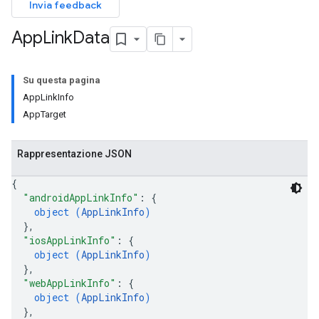
Invia feedback
App
Link
Data
Su questa pagina
AppLinkInfo
AppTarget
Rappresentazione JSON
{
"androidAppLinkInfo"
: 
{
object (
AppLinkInfo
)
}
,
"iosAppLinkInfo"
: 
{
object (
AppLinkInfo
)
}
,
"webAppLinkInfo"
: 
{
object (
AppLinkInfo
)
}
,