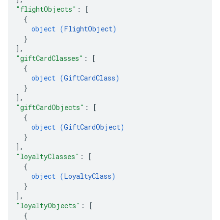
"flightObjects"
: 
[
{
object (
FlightObject
)
}
]
,
"giftCardClasses"
: 
[
{
object (
GiftCardClass
)
}
]
,
"giftCardObjects"
: 
[
{
object (
GiftCardObject
)
}
]
,
"loyaltyClasses"
: 
[
{
object (
LoyaltyClass
)
}
]
,
"loyaltyObjects"
: 
[
{