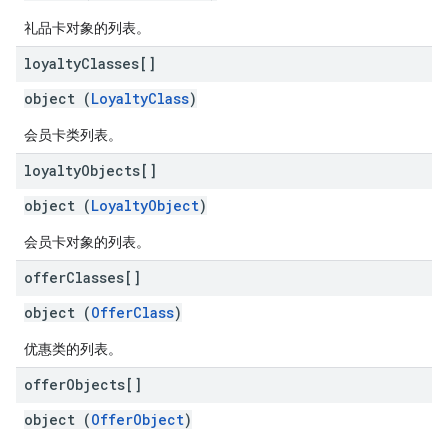
礼品卡对象的列表。
loyalty
Classes[]
object (
LoyaltyClass
)
会员卡类列表。
loyalty
Objects[]
object (
LoyaltyObject
)
会员卡对象的列表。
offer
Classes[]
object (
OfferClass
)
优惠类的列表。
offer
Objects[]
object (
OfferObject
)