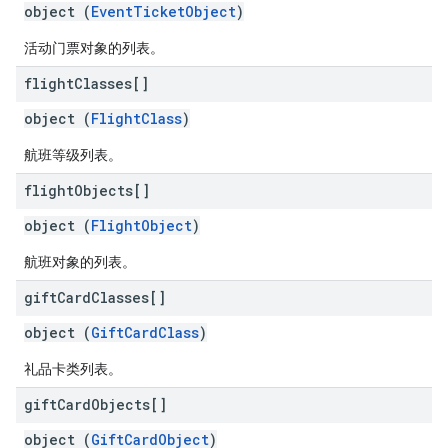
object (
EventTicketObject
)
活动门票对象的列表。
flight
Classes[]
object (
FlightClass
)
航班等级列表。
flight
Objects[]
object (
FlightObject
)
航班对象的列表。
gift
Card
Classes[]
object (
GiftCardClass
)
礼品卡类列表。
gift
Card
Objects[]
object (
GiftCardObject
)