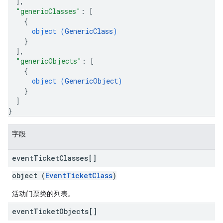
]
,
"genericClasses"
: 
[
{
object (
GenericClass
)
}
]
,
"genericObjects"
: 
[
{
object (
GenericObject
)
}
]
}
字段
event
Ticket
Classes[]
object (
EventTicketClass
)
活动门票类的列表。
event
Ticket
Objects[]