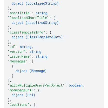
object (
LocalizedString
)
}
,
"shortTitle"
: 
string
,
"localizedShortTitle"
: 
{
object (
LocalizedString
)
}
,
"classTemplateInfo"
: 
{
object (
ClassTemplateInfo
)
}
,
"id"
: 
string
,
"version"
: 
string
,
"issuerName"
: 
string
,
"messages"
: 
[
{
object (
Message
)
}
]
,
"allowMultipleUsersPerObject"
: 
boolean
,
"homepageUri"
: 
{
object (
Uri
)
}
,
"locations"
: 
[