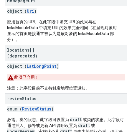
homepage
Uri
object (
Uri
)
应用首页的 URI。在此字段中填充 URI 的效果与在
linksModuleData 中填充 URI 的效果完全相同（在呈现对象时，
显示的首页链接通常被认为是该对象的 linksModuleData 部
分）。
locations[]
(deprecated)
object (
LatLongPoint
)
此项已弃用！
注意：此字段目前不支持触发地理位置通知。
review
Status
enum (
ReviewStatus
)
draft
必需。类的状态。此字段可设置为
或类的状态。此字段可
draft
通过插入、修补或更新 API 调用设置为
或
underReview
draft
。审核状态从
更改为其他状态后，便无法