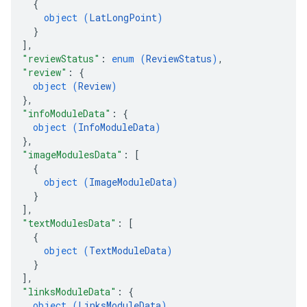
{
object (
LatLongPoint
)
}
]
,
"reviewStatus"
: 
enum (
ReviewStatus
)
,
"review"
: 
{
object (
Review
)
}
,
"infoModuleData"
: 
{
object (
InfoModuleData
)
}
,
"imageModulesData"
: 
[
{
object (
ImageModuleData
)
}
]
,
"textModulesData"
: 
[
{
object (
TextModuleData
)
}
]
,
"linksModuleData"
: 
{
object (
LinksModuleData
)