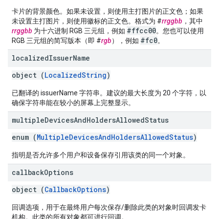
卡片的背景颜色。如果未设置，则使用主打图片的正文色；如果
未设置主打图片，则使用徽标的正文色。格式为 #
rrggbb
，其中
#ffcc00
rrggbb
为十六进制 RGB 三元组，例如
。您也可以使用
#fc0
RGB 三元组的简写版本（即 #
rgb
），例如
。
localized
Issuer
Name
object (
LocalizedString
)
已翻译的 issuerName 字符串。建议的最大长度为 20 个字符，以
确保字符串能在较小的屏幕上完整显示。
multiple
Devices
And
Holders
Allowed
Status
enum (
MultipleDevicesAndHoldersAllowedStatus
)
指明是否允许多个用户和设备保存引用该类的同一个对象。
callback
Options
object (
CallbackOptions
)
回调选项，用于在最终用户每次保存/删除此类的对象时回调发卡
机构。此类的所有对象都可进行回调。