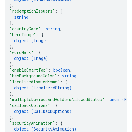
}
,
"redemptionIssuers"
: 
[
string
]
,
"countryCode"
: 
string
,
"heroImage"
: 
{
object (
Image
)
}
,
"wordMark"
: 
{
object (
Image
)
}
,
"enableSmartTap"
: 
boolean
,
"hexBackgroundColor"
: 
string
,
"localizedIssuerName"
: 
{
object (
LocalizedString
)
}
,
"multipleDevicesAndHoldersAllowedStatus"
: 
enum (
Mul
"callbackOptions"
: 
{
object (
CallbackOptions
)
}
,
"securityAnimation"
: 
{
object (
SecurityAnimation
)