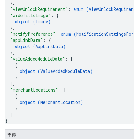
}
,
"viewUnlockRequirement"
: 
enum (
ViewUnlockRequiremen
"wideTitleImage"
: 
{
object (
Image
)
}
,
"notifyPreference"
: 
enum (
NotificationSettingsForUp
"appLinkData"
: 
{
object (
AppLinkData
)
}
,
"valueAddedModuleData"
: 
[
{
object (
ValueAddedModuleData
)
}
]
,
"merchantLocations"
: 
[
{
object (
MerchantLocation
)
}
]
}
字段