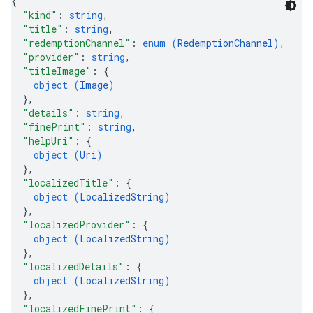
{
"kind"
: 
string
,
"title"
: 
string
,
"redemptionChannel"
: 
enum (
RedemptionChannel
)
,
"provider"
: 
string
,
"titleImage"
: 
{
object (
Image
)
}
,
"details"
: 
string
,
"finePrint"
: 
string
,
"helpUri"
: 
{
object (
Uri
)
}
,
"localizedTitle"
: 
{
object (
LocalizedString
)
}
,
"localizedProvider"
: 
{
object (
LocalizedString
)
}
,
"localizedDetails"
: 
{
object (
LocalizedString
)
}
,
"localizedFinePrint"
: 
{