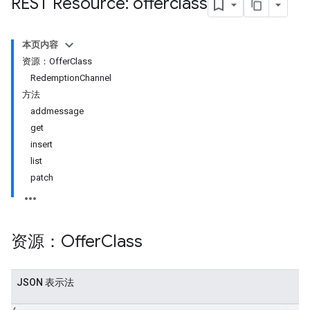
REST Resource: offerclass
本页内容
资源：OfferClass
RedemptionChannel
方法
addmessage
get
insert
list
patch
资源：Offer
Class
JSON 表示法